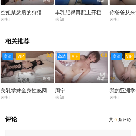
高清
高清
空姐禁慾后的狩猎
丰乳肥臀再配上开档牛仔裤干起来
你爸爸从来
未知
未知
未知
相关推荐
0.0
0.0
高清
VIP
高清
VIP
高清
VIP
高清
高清
美乳学妹全身性感网袜酒店内足交做爱
周宁
我的亚洲学
未知
未知
未知
评论
共
0
条评论