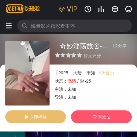
VIP






奇妙淫荡旅舍-米苏
分享

暂无评分
很差
较差
还行
推荐
力荐
2025
大陆
未知
VIP会员
状态：
高清
/
04-25
主演：
未知
广告
导演：
未知
立即播放
喜欢
2

