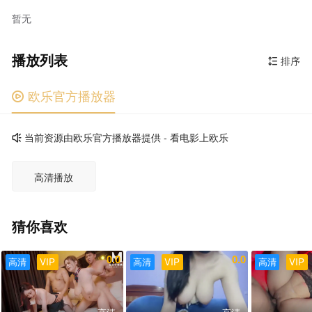
暂无
播放列表
排序

欧乐官方播放器

当前资源由欧乐官方播放器提供 - 看电影上欧乐

高清播放
猜你喜欢
0.0
0.0
高清
VIP
高清
VIP
高清
VIP