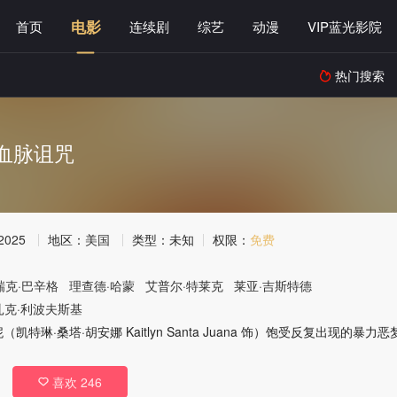
电影
首页
连续剧
综艺
动漫
VIP蓝光影院
热门搜索

血脉诅咒
2025
地区：
美国
类型：
未知
权限：
免费
瑞克·巴辛格
理查德·哈蒙
艾普尔·特莱克
莱亚·吉斯特德
扎克·利波夫斯基
凯特琳·桑塔·胡安娜 Kaitlyn Santa Juana 饰）饱受反复出现的暴力
喜欢
246
