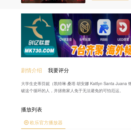
剧情介绍
我要评分
大学生史蒂芬妮（凯特琳·桑塔·胡安娜 Kaitlyn Santa
破这个循环的人，并拯救家人免于无法避免的可怕厄运。
播放列表
欧乐官方播放器
