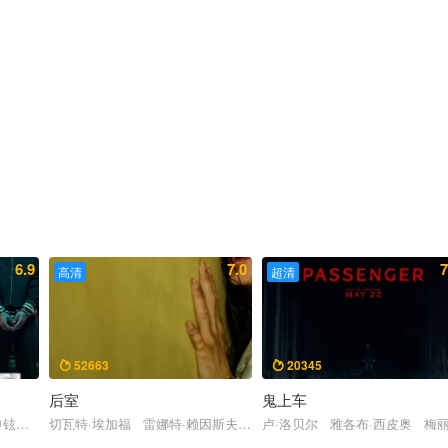
6.9
7.0
7
高清
超清
52663
20345


后室
鬼上车
拉尔
申铉彬 金新绿 高洙
切瓦特·埃加福 雷娜特·赖因斯夫 芬恩·本尼特 卢基塔·麦克斯韦
卢·洛贝尔 雅各布·西皮奥 梅