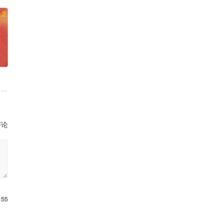
.2
 埃罗尔·尚德
妮尔·麦克唐纳 安娜·亚当斯 Joseph Baldwin
评论
:55