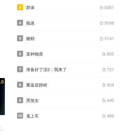
群体
5261
3

痴迷
5098
4

糖精
3141
5

某种物质
805
6

准备好了没2：我来了
721
7

.0
重返寂静岭
504
8

黑煞女
490
9

鬼上车
489
10

尔 马克·杜普拉斯
丽莎·里奥 德薇埃尔·约翰逊 邦妮·迪肖恩