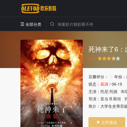
全部分类


死神来了6：
6.4
很差
较差
还行
推荐
力荐
豆瓣评分：
年份：
状态：
高清
/
06-15
主演：
托尼·托德
布
导演：
亚当·B·斯坦
简介：
大学生史蒂芬妮（
立即播放
