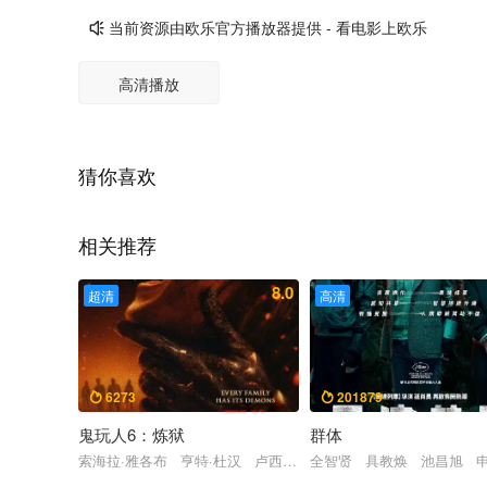
当前资源由欧乐官方播放器提供 - 看电影上欧乐

高清播放
猜你喜欢
相关推荐
8.0
超清
高清
6273
201879


鬼玩人6：炼狱
群体
索海拉·雅各布 亨特·杜汉 卢西安·布坎南 坦蒂·莱特 乔治·普
全智贤 具教焕 池昌旭 