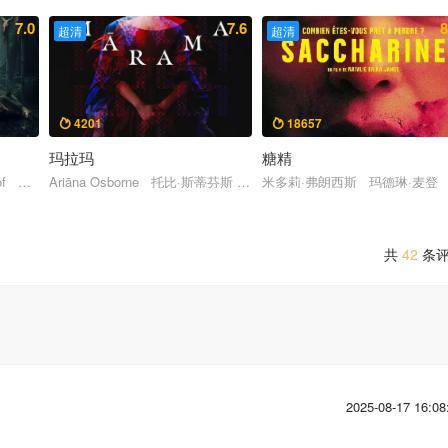
7.0
7.6
8
超清
超清
4201
18657


玛拉玛
糖精
 安迪·里克特 黑莉·菲茨杰拉德 达林·图恩德 克洛伊·布林
f Nadya Arina 英达·帕玛塔萨里 Asha Assuncao
Ariāna Osborne 托比·斯蒂芬斯 乌米·迈尔斯 Evelyn Towersey
米多莉·弗朗西斯 玛德琳·麦登 丹
共
42
条
2025-08-17 16:08