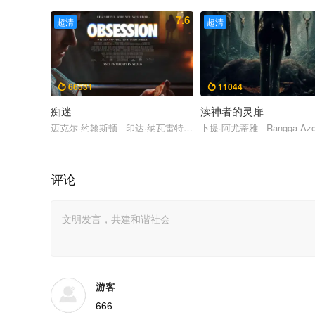
7.6
超清
超清
66531
11044


痴迷
渎神者的灵扉
迈克尔·约翰斯顿 印达·纳瓦雷特 库珀·汤姆林森 梅根·劳利斯
卜提·阿尤蒂雅 Rangga Azo
评论
游客
666