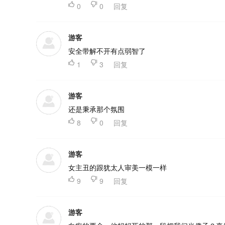

0

0
回复
游客
安全带解不开有点弱智了

1

3
回复
游客
还是秉承那个氛围

8

0
回复
游客
女主丑的跟犹太人审美一模一样

9

9
回复
游客