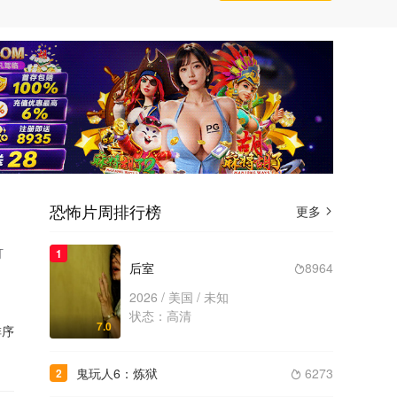
恐怖片周排行榜
更多

打
1
后室
8964

2026 / 美国 / 未知
状态：高清
7.0
序
鬼玩人6：炼狱
6273
2
