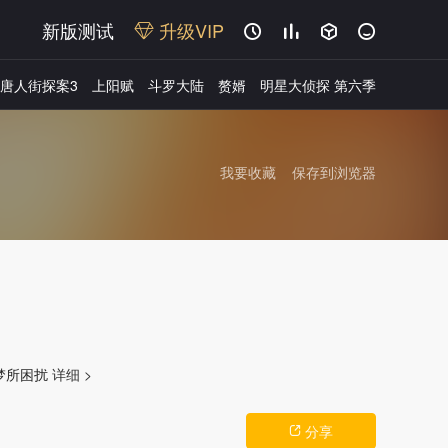
新版测试
升级VIP




唐人街探案3
上阳赋
斗罗大陆
赘婿
明星大侦探 第六季
我要收藏
保存到浏览器
广告
恶梦所困扰
详细 >
分享
