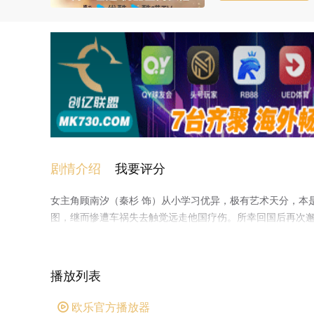
剧情介绍
我要评分
女主角顾南汐（秦杉 饰）从小学习优异，极有艺术天分，本
图，继而惨遭车祸失去触觉远走他国疗伤。所幸回国后再次
热的新星秦世琦。在与秦世琦意外肢体接触后，顾南汐发现
约。而在两人的相处中秦世琦逐渐表白自己的心意——原来秦
神"。这次的奇特经历让两人得以深入了解彼此，面对年下的
播放列表
欧乐官方播放器
