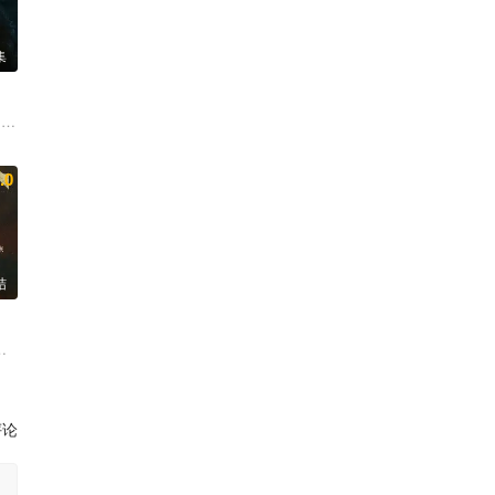
集
 沈保平 何中华
海琼 是安 赵健
 王奕婷 李乃文 释小龙 应灏铭 季肖冰 胡耘豪 徐正溪
.0
结
黄祖鑫 宋麒
轩 鹤秋 王籽苏 胡杏儿 沙宝亮 吴莫愁 毛孩 鹿骐
评论