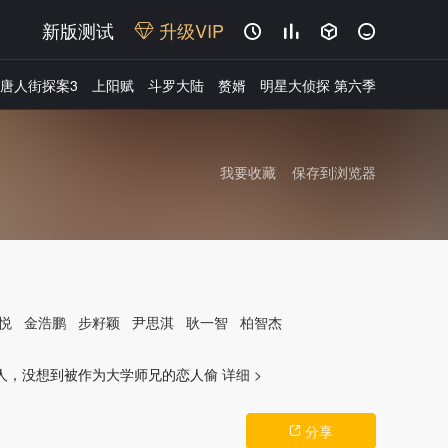
新版测试
升级VIP




唐人街探案3
上阳赋
斗罗大陆
赘婿
明星大侦探 第六季
我要收藏
保存到浏览器
悦
金浩鹏
步籽颖
尹思淇
耿一智
柏智杰
广告
人，没想到被作为大学师兄的恋人偷
详细 >
分享
