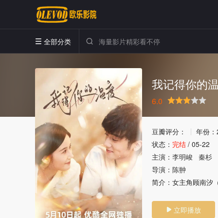
全部分类


我记得你的
6.0
很差
较差
还行
推荐
力荐
豆瓣评分：
年份：
状态：
完结
/
05-22
主演：
李明峻
秦杉
导演：
陈翀
简介：
女主角顾南汐
立即播放
