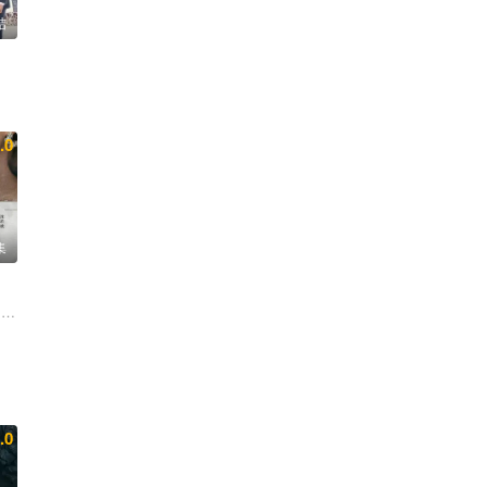
结
潇然 喻恩泰 郝文婷 李雪健 王珞丹 袁文康 窦骁 奚美娟 邓家佳 
.0
集
 潘虹 陈鹏万里 林昕宜 康亢 王一楠 韦奕波 张晓谦 马小钦 姜瑞霖
.0