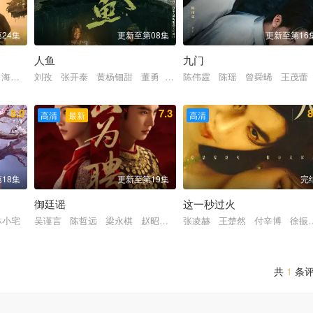
24集
更新至第08集
更新至第16
人鱼
九门
于景骁 王春宇 关亚军
 海一天 黑子 谭洋 焦刚 丁柳元 焉栩嘉 陈乔恩 刘佳 毕彦君 董勇
刘孜 张开泰 黄杨钿甜 董勇 张帆 陈创 何思甜 张棪琰 罗
陈伟霆 陈瑶 曾舜晞 王茂蕾
8.0
7.3
8
高清
最新
高清
18集
更新至第19集
完
御廷谣
这一秒过火
川 邬家楷
林小宅
吴谨言 陈哲远 梁永棋 赵昭仪 张南 郭品超 盛一伦 吴岱融 
张凌赫 王楚然 付辛博 徐振
共
1
条