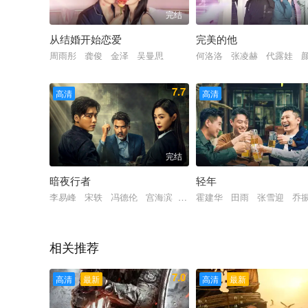
完结
从结婚开始恋爱
完美的他
周雨彤 龚俊 金泽 吴曼思
何洛洛 张凌赫 代露娃 
7.7
高清
高清
完结
暗夜行者
轻年
李易峰 宋轶 冯德伦 宫海滨 宋奕星 古斌 郭东文 宿北宸
霍建华 田雨 张雪迎 乔
相关推荐
7.0
高清
最新
高清
最新