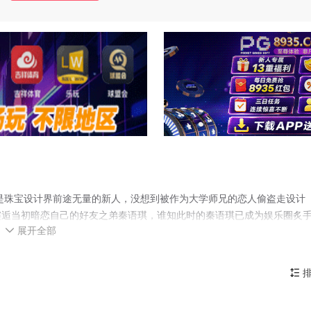
是珠宝设计界前途无量的新人，没想到被作为大学师兄的恋人偷盗走设计
邂逅当初暗恋自己的好友之弟秦语琪，谁知此时的秦语琪已成为娱乐圈炙
展开全部
自己竟离奇恢复了触觉，于是二人制定了特殊诊疗方案，签订了身体租借

世琦在学生时代就已经偷偷爱上了姐姐最好的朋友顾南汐，并将她视为"
猛烈出击，顾南汐该如何应对。
排
