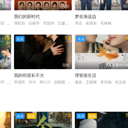
完结
完结
完
我们的新时代
梦在海这边
颜安 范帅琦 常斌 黄德毅 李百惠 范静祎 明道 恬妞
谭松韵 白敬亭 范世錡 王媛可 吴倩 萨日娜 张云龙 孙坚 杨
李念 朱雨辰 毛林林
7.0
7.8
8
高清
高清
完结
完结
更新至番外03
我的邻居长不大
理智派生活
 李祉默 王挺 安子杨 卫晓光
振宇 刘端端 隋俊波 张瑶 薛昊婧 祝子杰
李溪芮 何与 周小川 赵圆圆 吕晓霖
秦岚 王鹤棣 李宗翰 包文婧
7.5
7.2
7
高清
最新
高清
最新