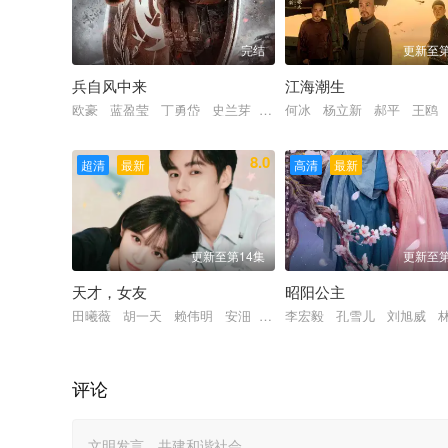
完结
更新至第
兵自风中来
江海潮生
欧豪 蓝盈莹 丁勇岱 史兰芽 刘奕君 阮巨 李幼斌 侯勇 
何冰 杨立新 郝平 王鸥
8.0
超清
最新
高清
最新
更新至第14集
更新至第
天才，女友
昭阳公主
田曦薇 胡一天 赖伟明 安沺 夏浩然 厉嘉琪 孙梦秋 李佑
李宏毅 孔雪儿 刘旭威 
评论