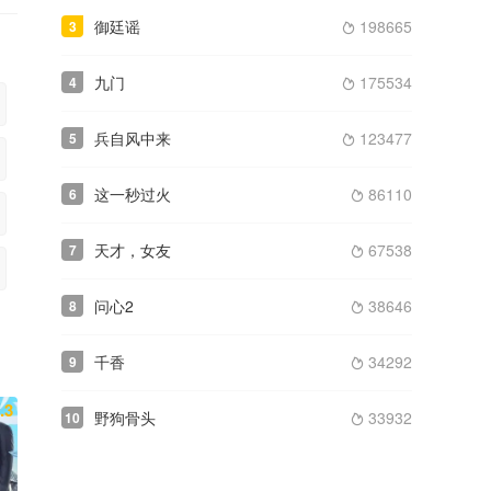
御廷谣
198665
3

九门
175534
4

兵自风中来
123477
5

这一秒过火
86110
6

天才，女友
67538
7

问心2
38646
8

千香
34292
9

.3
野狗骨头
33932
10
