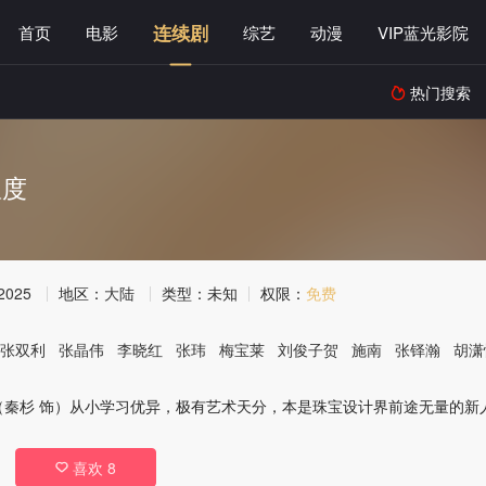
连续剧
首页
电影
综艺
动漫
VIP蓝光影院
热门搜索

温度
2025
地区：
大陆
类型：
未知
权限：
免费
张双利
张晶伟
李晓红
张玮
梅宝莱
刘俊子贺
施南
张铎瀚
胡潇
（秦杉 饰）从小学习优异，极有艺术天分，本是珠宝设计界前途无量的新
喜欢
8
