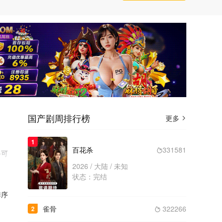
国产剧周排行榜
更多

1
百花杀
331581

手可
合
2026 / 大陆 / 未知
状态：完结
女
序
雀骨
322266
2
