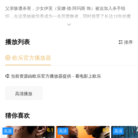
父亲惨遭杀害，少女伊芙（安娜·德·阿玛斯 饰）被迫加入杀手组
织，在这里她被培养成为一名芭蕾舞者，同时接受了长达12年的魔
鬼训练成为了顶级杀手，开启了血刃仇人的杀戮之旅。她不仅要独

自一人完成组织下达的死亡任务，还要暗中搜集杀父仇家的信息。
播放列表
随时丧命的极端危险、各方势力的联合围剿，让伊芙的复仇之路艰
排序

难无比。同时，她又被传说中的杀手约翰·威克（基努·里维斯 饰）
锁定，新老杀神狭路相逢，伊芙必须在被约翰追到之前杀出血路完
欧乐官方播放器

成复仇。危险的倒计时开始，一场致命厮杀即将拉开血色序幕……
当前资源由欧乐官方播放器提供 - 看电影上欧乐

高清播放
猜你喜欢
6.1
8.0
高清
高清
高清