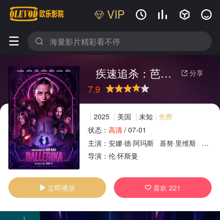
VIP






疾速追杀：芭蕾杀姬
分享

7.9
很差
较差
还行
推荐
力荐
2025
美国
未知
免费
状态：
高清
/
07-01
主演：
安娜·德·阿玛斯
基努·里维斯
安杰
广告
导演：
伦·怀斯曼
立即播放
喜欢
221

