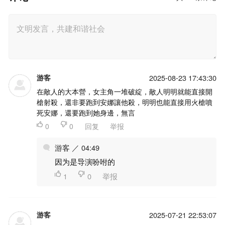
游客
2025-08-23 17:43:30
在敵人的大本營，女主角一堆破綻，敵人明明就能直接開
槍射殺，還非要跑到安娜讓他殺，明明也能直接用火槍噴
死安娜，還要跑到她身邊，無言

0

0
回复
举报
游客 ／ 04:49
因为是导演吩咐的

1

0
举报
游客
2025-07-21 22:53:07