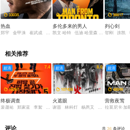
33035
49463
38617



热血
多伦多来的男人
刿心剑
郑宇 金甲洙 崔武成 尹智慧 李宏内
凯文·哈特 伍迪·哈里森 凯莉·库柯 贾
贺刚 连凯
相关推荐
7.4
8.0
超清
超清
超清
19267
107426
48049



终极调查
火遮眼
营救夜莺
裴晟祐 郑家蓝 李絮 赵汉哲 尹敬浩
谢苗 林科灯 杨恩又 黎唯 岩永丞威 
拉莫尼卡·加
评论
共
36
条评论