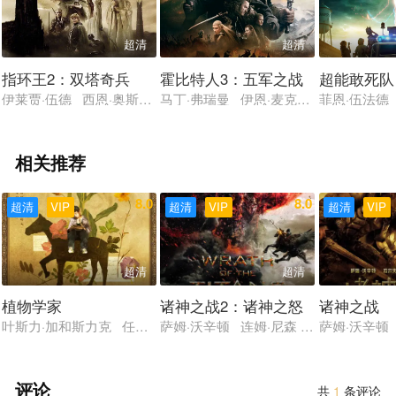
超清
超清
指环王2：双塔奇兵
霍比特人3：五军之战
超能敢死队
伊莱贾·伍德 西恩·奥斯汀 伊恩·麦克莱恩 维果·莫腾森 奥兰多·
马丁·弗瑞曼 伊恩·麦克莱恩 理查德·
菲恩·伍法德
相关推荐
8.0
8.0
超清
VIP
超清
VIP
超清
VIP
超清
超清
植物学家
诸神之战2：诸神之怒
诸神之战
叶斯力·加和斯力克 任紫晗 埃拉马赞·萨赫特 乔马扬·松哈特 努
萨姆·沃辛顿 连姆·尼森 拉尔夫·费因
萨姆·沃辛顿
评论
共
1
条评论