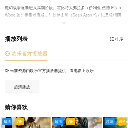
魔幻战争逐渐进入高潮阶段。霍比特人弗拉多（伊利亚·伍德 Elijah
Wood 饰）携带着魔戒，与伙伴山姆（Sean Astin 饰）以及狡猾阴
暗的咕噜等前往末日山，一路上艰难险阻不断，魔君索伦为阻止魔

戒被销毁用尽全力阻挠。另一方面，白袍巫师甘道夫（伊安·麦克莱
播放列表
恩 Ian McKellen 饰）率中土勇士们镇守刚铎首都——白城米那斯提
排序

里斯。魔兽大军压境，黑暗与光明的决战即将来临…… 本片
是“指环王三部曲”的终结篇，根据英国作家J.R.R.托尔金（J.R.R.
欧乐官方播放器

Tolkien）同名魔幻巨著《指环王》（The Lord of the Rings）改
编，并荣获2004年第76届奥斯卡最佳影片、最佳导演、最佳改编剧
当前资源由欧乐官方播放器提供 - 看电影上欧乐

本、最佳剪辑、最佳艺术指导、最佳服装设计、最佳化妆、最佳视
觉效果、最佳音效、最佳配乐和最佳歌曲等11项大奖。
超清播放
猜你喜欢
8.1
8.0
超清
VIP
超清
VIP
超清
VIP