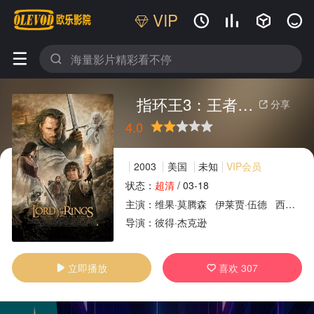
VIP






指环王3：王者无敌
分享

4.0
很差
较差
还行
推荐
力荐
2003
美国
未知
VIP会员
状态：
超清
/
03-18
主演：
维果·莫腾森
伊莱贾·伍德
西恩·奥斯汀
广告
导演：
彼得·杰克逊
立即播放
喜欢
307

