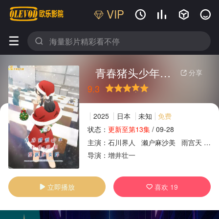
VIP






青春猪头少年不会梦到圣诞服女郎
分享

9.3
很差
较差
还行
推荐
力荐
2025
日本
未知
免费
状态：
更新至第13集
/
09-28
主演：
石川界人
濑户麻沙美
雨宫天
山
广告
导演：
增井壮一
立即播放
喜欢
19

