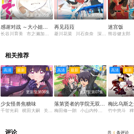
更新至第05集
更新至第05集
感谢对战 ～大小姐才不玩格斗游戏
再见菈菈
迷宫饭
长谷川育美 市之濑加那 千本木彩花 下地紫野
菱川花菜 川石奈奈 深见梨加 村濑
熊谷健太郎
相关推荐
8.4
5.0
高清
最新
高清
最新
高清
最新
更新至第06集
更新至第07集
少女怪兽焦糖味
落第贤者的学院无双 第二回转生，
梅比乌斯之
千贺光莉 梶田大嗣 关根明良 白石晴香 三石琴乃
梅田修一朗 小山内怜央 白石晴香 加
竹中悠斗 
评论
共
4
条评论