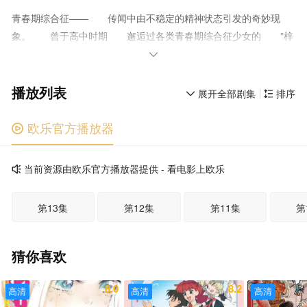
青春期综合征―― 传闻中由不稳定的精神状态引发的奇妙现
象。 曾于高中时期 邂逅过各类青春期综合征少女的 "梓
川咲太"也已成为大学生。 作为国民级人气女演员的恋人"樱岛

麻衣"一同 考入金泽八景某大学的他， 在校园里发现了一位
播放列表
不合时令的迷你裙圣诞少女。 吃了一惊。 "你居然能看见我
展开全部剧集
排序


啊" 似曾相识的台词。 自称正在派送青春期综合征的 迷
你裙圣诞少女向咲太宣告： ......我的名字是雾岛透子 社交
欧乐官方播放器

平台流行的预知梦、身份不明的网络歌手、骚灵现象， 伴随着
种种谜团，与令人心旌摇曳的少女们交织的奇幻物语再度开
当前资源由欧乐官方播放器提供 - 看电影上欧乐

启。 青春期永不终结――
第13集
第12集
第11集
第
猜你喜欢
8.0
8.2
高清
高清
高清