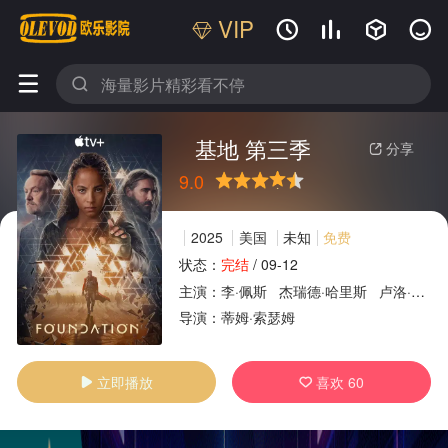
VIP






基地 第三季
分享

9.0
很差
较差
还行
推荐
力荐
2025
美国
未知
免费
状态：
完结
/
09-12
主演：
李·佩斯
杰瑞德·哈里斯
卢洛·贝尔
广告
导演：
蒂姆·索瑟姆
立即播放
喜欢
60

