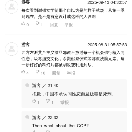
游客
2025-09-13 04:30:57
每次看到谢顿女学徒那个自以为是的样子就烦，从第一季
到现在。是不是有意设计成这样的人设啊

0

1
回复
举报
游客
2025-08-31 05:57:53
西方左派共产主义撒旦邪教不放过每一个机会强行植入同
性恋，吸毒滥交文化，杀戮献祭仪式等邪教洗脑元素。每
一步好好的科幻片都被胡改变利用到尽。

4

10
回复
举报
游客 ／ 21:40
抱歉，中国不承认同性恋而且贩毒是死刑。

1

1
举报
游客 ／ 22:32
Then_what_about_the_CCP?