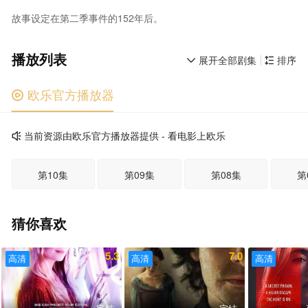
故事设定在第二季事件的152年后。
播放列表
展开全部剧集
排序


欧乐官方播放器

当前资源由欧乐官方播放器提供 - 看电影上欧乐

第10集
第09集
第08集
第
猜你喜欢
5.3
7.0
高清
高清
高清