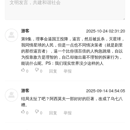
游客
2025-10-24 02:31:20
第9集，理事会逼国王投降，逼宫，然后被反杀，灭星球，
我同情星球的人民，但是一点也不同情决策者（就是剧里
的那些逼宫者），逼一个比你强百倍的人狗急跳墙，自以
为投靠敌方是理智的，自己却做出最不理智的拆家行为，
能说什么呢。PS：我们现实世界没少这样的人

0

0
回复
举报
游客
2025-09-14 04:54:05
结局太扯了吧？阿西莫夫一部好好的巨著，改成了乌七八
糟。

0

0
回复
举报