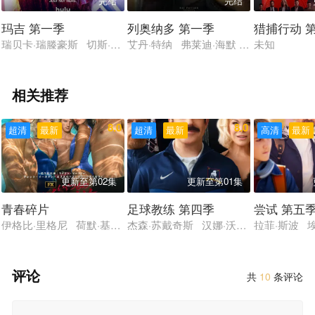
完结
完结
玛吉 第一季
列奥纳多 第一季
猎捕行动 
瑞贝卡·瑞滕豪斯 切斯·玛瑟尔 Adam Korson 特论特·加内特 
艾丹·特纳 弗莱迪·海默 马蒂尔达·德
未知
相关推荐
8.0
8.0
超清
最新
超清
最新
高清
最新
更新至第02集
更新至第01集
青春碎片
足球教练 第四季
尝试 第五
伊格比·里格尼 荷默·基尔 格拉汉姆·坎贝尔 韦斯·本特利 埃文·蕾
杰森·苏戴奇斯 汉娜·沃丁厄姆 朱诺·
拉菲·斯波 
评论
共
10
条评论