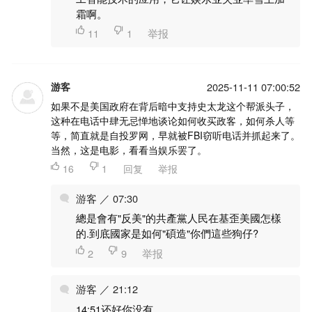
霜啊。

11

1
举报
游客
2025-11-11 07:00:52
如果不是美国政府在背后暗中支持史太龙这个帮派头子，
这种在电话中肆无忌惮地谈论如何收买政客，如何杀人等
等，简直就是自投罗网，早就被FBI窃听电话并抓起来了。
当然，这是电影，看看当娱乐罢了。

16

1
回复
举报
游客 ／ 07:30
總是會有"反美"的共產黨人民在基歪美國怎樣
的.到底國家是如何"碩造"你們這些狗仔?

2

9
举报
游客 ／ 21:12
14:51还好你没有...