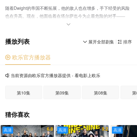
随着Dwight的帝国不断拓展，他的敌人也在增多，手下经受的风险
也在升高。现在，他面临着在塔尔萨迄今为止最危险的对手——
Dunmire家族。这个拥有深厚家底的老牌家族并不遵循旧世界的规

则，迫使Dwight为自己所建立的一切而战，并保护他的家人。
播放列表
展开全部剧集
排序


欧乐官方播放器

当前资源由欧乐官方播放器提供 - 看电影上欧乐

第10集
第09集
第08集
第
猜你喜欢
6.8
9.2
高清
高清
高清