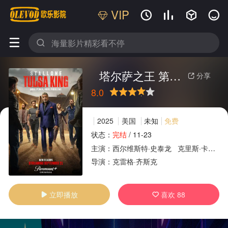
VIP






塔尔萨之王 第三季
分享

8.0
很差
较差
还行
推荐
力荐
2025
美国
未知
免费
状态：
完结
/
11-23
主演：
西尔维斯特·史泰龙
克里斯·卡尔多维诺
广告
导演：
克雷格·齐斯克
立即播放
喜欢
88

