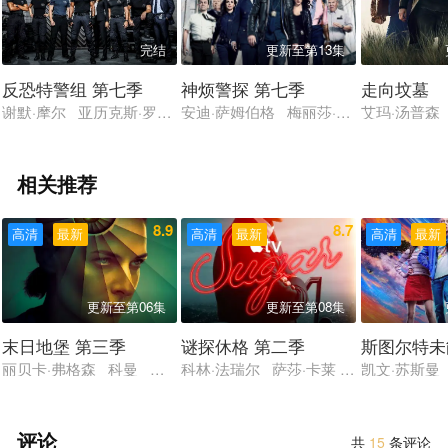
完结
更新至第13集
反恐特警组 第七季
神烦警探 第七季
走向坟墓
谢默·摩尔 亚历克斯·罗素 肯尼·约翰逊 杰伊·哈灵顿
安迪·萨姆伯格 梅丽莎·弗梅洛 泰瑞·
艾玛·汤普森
相关推荐
8.9
8.7
高清
最新
高清
最新
高清
最新
更新至第06集
更新至第08集
末日地堡 第三季
谜探休格 第二季
斯图尔特未
丽贝卡·弗格森 科曼 哈丽特·瓦尔特 才那扎·乌奇 阿维·纳什 亚
科林·法瑞尔 萨莎·卡莱 托尼·达尔顿 
凯文·苏斯曼
评论
共
15
条评论