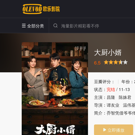
全部分类


大厨小婿
6.5
很差
较差
还行
推荐
力荐
豆瓣评分：
年份：
状态：
完结
/
11-13
主演：
昌隆
陈姝君
导演：
谭友业
温伟
简介：
乔智凭借爷爷
立即播放
