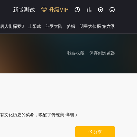
新版测试
升级VIP




唐人街探案3
上阳赋
斗罗大陆
赘婿
明星大侦探 第六季
我要收藏
保存到浏览器
广告
富有文化历史的菜肴，唤醒了传统美
详细 >
分享
