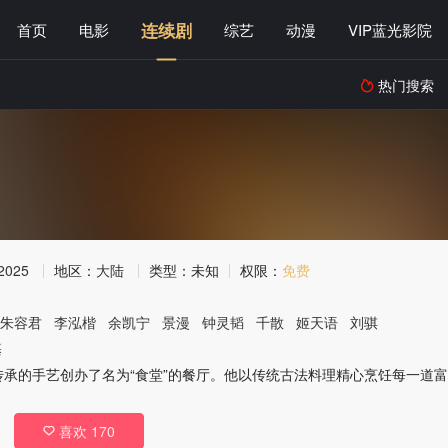
连续剧
首页
电影
综艺
动漫
VIP蓝光影院
热门搜索

2025
地区：
大陆
类型：
未知
权限：
免费
朱容君
李泓楷
余凯宁
景漫
钟灵韬
千散
姬天语
刘骐
基
传承的手艺创办了名为“食堂”的餐厅。他以传统古法料理精心烹饪每一道
喜欢
170
