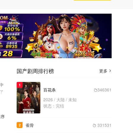
国产剧周排行榜
更多

中
1
百花杀
346361

了
2026 / 大陆 / 未知
状态：完结
序
雀骨
331531
2
