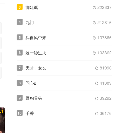
御廷谣
222837
3

九门
212816
4

兵自风中来
137866
5

这一秒过火
103362
6

天才，女友
81996
7

问心2
41389
8

野狗骨头
39292
9

.1
千香
36176
10
