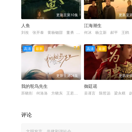
更新至第10集
更新至第
人鱼
江海潮生
刘孜 张开泰 黄杨钿甜 董勇 张帆 陈创 何思甜 张棪琰 
何冰 杨立新 郝平 王鸥
7.5
高清
最新
高清
最新
更新至第04集
更新至第
我的鸵鸟先生
御廷谣
苏晓彤 何洛洛 方晓东 王若衫 胡晓龙 贾笑涵 董璇 傅迦
吴谨言 陈哲远 梁永棋 
评论