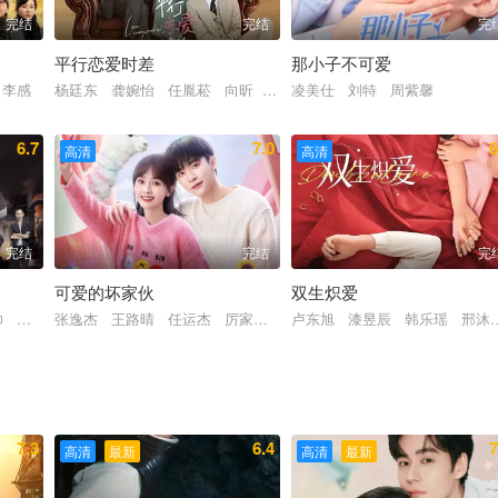
完结
完结
完
平行恋爱时差
那小子不可爱
义 王志飞 潘之琳 曾黎 李依晓 喻恩泰 何泓姗 何琢言 王嘉 郑奇
 李感
杨廷东 龚婉怡 任胤菘 向昕 任胤蓬 李沛洋 象韵洁 王孝辰
凌美仕 刘特 周紫馨
6.7
7.0
6
高清
高清
完结
完结
完
可爱的坏家伙
双生炽爱
帅 江铠同 李思函 余思潞 马翼 何泽远 丁志勇 马赛 陈法蓉 李妍憬
张逸杰 王路晴 任运杰 厉家兵 张新童
卢东旭 漆昱辰 韩乐瑶 邢沐
7.3
6.4
7
高清
最新
高清
最新