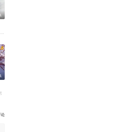
集
 沈保平 何中华
 季肖冰 胡耘豪 徐正溪
 夏浩然 厉嘉琪 孙梦秋 李佑川 邬家楷
.8
集
景骁 王春宇 关亚军
宅
评论