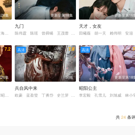
26集
更新至第18集
更新至第16
九门
天才，女友
罗海琼 是安 赵健
 海一天 黑子 谭洋 焦刚 丁柳元 焉栩嘉 陈乔恩 刘佳 毕彦君 董勇
陈伟霆 陈瑶 曾舜晞 王茂蕾 王奕婷 李乃文 释小龙 应灏铭
田曦薇 胡一天 赖伟明 安沺
7.2
7.0
7
高清
高清
20集
完结
更新至第18
兵自风中来
昭阳公主
 常铖 陈冠甯 宋雨霏 许淇杰
赵昭仪 张南 郭品超 盛一伦 吴岱融 黄祖鑫 宋麒
欧豪 蓝盈莹 丁勇岱 史兰芽 刘奕君 阮巨 李幼斌 侯勇 于
李宏毅 孔雪儿 刘旭威 林小
共
24
条