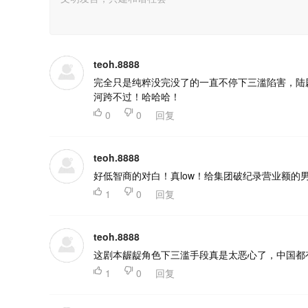
teoh.8888
完全只是纯粹没完没了的一直不停下三滥陷害，陆
河跨不过！哈哈哈！

0

0
回复
teoh.8888
好低智商的对白！真low！给集团破纪录营业额的

1

0
回复
teoh.8888
这剧本龌龊角色下三滥手段真是太恶心了，中国都

1

0
回复