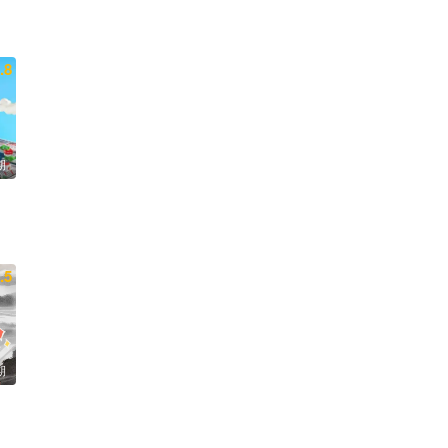
.8
期
.5
期
凯