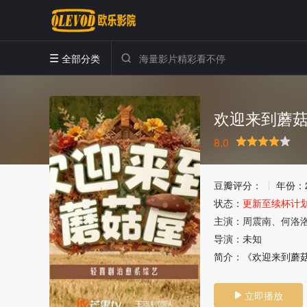
全部分类


欢迎来到蘑菇
8.0
很差
较差
还行
推荐
力荐
豆瓣评分：
年份：
状态：
更新至续杯计划
主演：
周震南、何洛
导演：
未知
简介：
《欢迎来到蘑菇
立即播放
