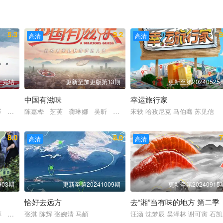
5.3
9.2
9
高清
高清
完结
更新至加更版第13期
更新至第20240525
中国有滋味
幸运旅行家
幂 郭晓东 林永健 杜海涛 王迅
陈嘉桦 芝芙 龚琳娜 吴昕 刘逸云 吴倩 蔡卓宜 蔡少芬
宋轶 哈孜尼克 马伯骞 苏见信
8.0
8.0
7
高清
高清
903期
更新至第20241009期
更新至第20240915
恰好去远方
去“湘”当有味的地方 第二季
淳 孙滢皓
张淇 陈辉 张婉清 马頔
汪涵 沈梦辰 吴泽林 谢可寅 石