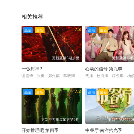
张雨绮 林允 孟佳 周扬青 陈敏正 李东田 唐毅 春楠 黄
相关推荐
7.8
高清
最新
高清
最新
更新至第2期加更
更新至第1期
一饭封神2
心动的信号 第九季
谢霆锋 张勇 郑永麒 陈晓卿 李诞 屈雨瑜 杨艳彬 黎子安
代旭 杜海涛 薛凯琪 杨
7.2
高清
最新
高清
最新
更新至万事屋加更第9期
更新至第20260
开始推理吧 第四季
中餐厅·南洋拾光季