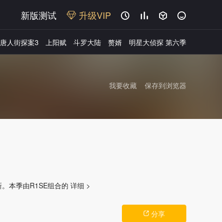
新版测试
升级VIP




唐人街探案3
上阳赋
斗罗大陆
赘婿
明星大侦探 第六季
我要收藏
保存到浏览器
广告
新。本季由R1SE组合的
详细 >
分享
