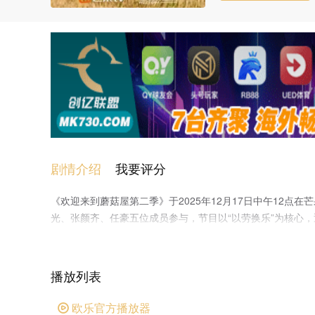
剧情介绍
我要评分
《欢迎来到蘑菇屋第二季》于2025年12月17日中午12点
光、张颜齐、任豪五位成员参与，节目以“以劳换乐”为核心
了抓鱼、砍柴等原生态生活，路透中“泥地拔河”“芭蕉叶王子
破亿。
播放列表
欧乐官方播放器
