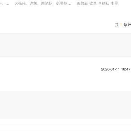
妍、靳梦佳、张雅琪、林述巍
大张伟、许凯、周笔畅、彭昱畅、张真源、陈哲远
蒋敦豪 鹭卓 李耕耘 李昊
共
1
条
2026-01-11 18:47