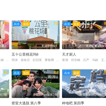
新淳 张嘉元
9.0
7.9
8
高清
最新
高清
最新
陪看上
更新至特辑5
更新至第9期加
五十公里桃花坞6
天才厨人
超越 张纯烨
周涛 袁咏仪 彭冠英 萧敬腾 方媛 阿如那 徐志胜 李雪琴 李
黄渤 何浩楠 吕严 马頔 王
8.0
8.9
8
高清
最新
高清
最新
807期
更新至Plus版第3期
更新至第20260807
密室大逃脱 第八季
种地吧 第四季