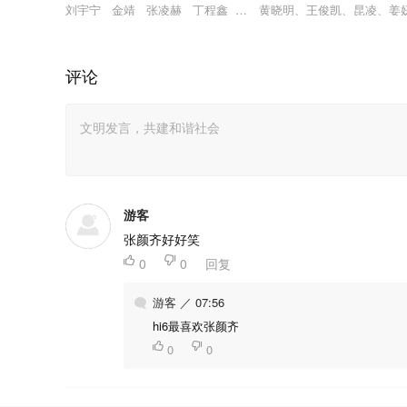
刘宇宁 金靖 张凌赫 丁程鑫 周柯宇
黄晓明、王俊凯、昆凌、姜
评论
游客
张颜齐好好笑

0

0
回复
游客 ／ 07:56
hi6最喜欢张颜齐

0

0