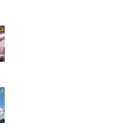
.2
更
嘉琦 王子奇 滕哲 徐若晗 陈鑫海 庾恩利 贺峻霖
祖蓝 杨超越 岳云鹏 张柏芝
.2
期