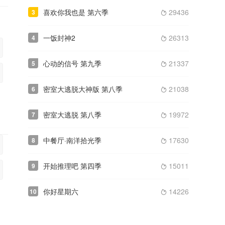
喜欢你我也是 第六季
29436
3

一饭封神2
26313
4

心动的信号 第九季
21337
5

密室大逃脱大神版 第八季
21038
6

密室大逃脱 第八季
19972
7

中餐厅·南洋拾光季
17630
8

开始推理吧 第四季
15011
9

你好星期六
14226
10
