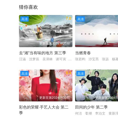
猜你喜欢
7.0
高清
高清
更新至第20251020期
去“湘”当有味的地方 第三季
当燃青春
汪涵 沈梦辰 吴泽林 谢可寅 石凯
张若昀 沙宝亮 张远 杨
9.4
高清
高清
更新至第20240630期
更新至第20240
彩色的荣耀·手艺人大会 第二
田间的少年 第二季
季
何洁 姜潮 李泊文 黄新