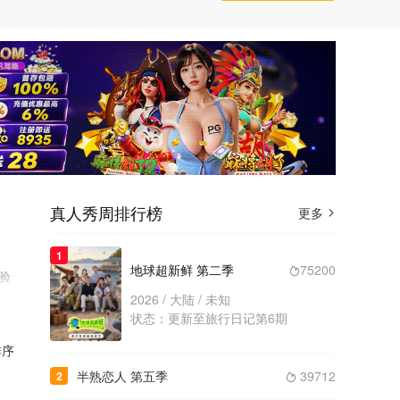
真人秀周排行榜
更多

1
地球超新鲜 第二季
75200

验
量
2026 / 大陆 / 未知
状态：更新至旅行日记第6期
序
半熟恋人 第五季
39712
2
