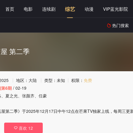
综艺
首页
电影
连续剧
动漫
VIP蓝光影院
热门搜索

屋 第二季
2025
地区：
大陆
类型：
未知
权限：
免费
第6期
/
02-19
洛、夏之光、张颜齐、任豪
屋第二季》于2025年12月17日中午12点在芒果TV独家上线，每周三更
喜欢
12
