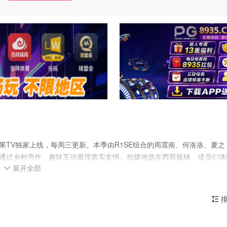
在芒果TV独家上线，每周三更新。本季由R1SE组合的周震南、何洛洛、夏之
，通过乡村劳作、趣味互动展现真实友情。拍摄地选在西双版纳，成员们体
展开全部
”等片段已引发热议。节目延续第一季治愈风格，未播先热，微博话题阅读

排
