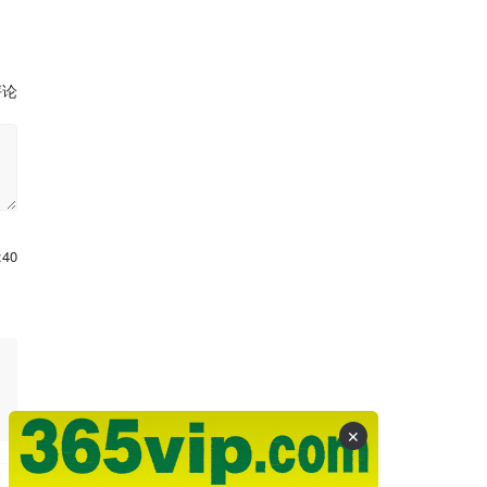
评论
:40
✕