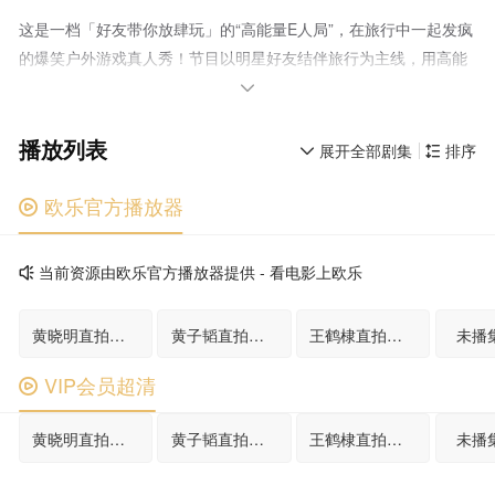
这是一档「好友带你放肆玩」的“高能量E人局”，在旅行中一起发疯
的爆笑户外游戏真人秀！节目以明星好友结伴旅行为主线，用高能
抽象游戏任务打造解压式快乐体验——和能让你笑到缺氧的人，去

有趣的地方，做有意义的事！用最真实的互怼日常、最放飞的游戏
播放列表
挑战，让每个人都能在欢笑中找回痛快生活的能量，打造下一代全
展开全部剧集
排序


民追更的爆笑国民综艺！
欧乐官方播放器

当前资源由欧乐官方播放器提供 - 看电影上欧乐

黄晓明直拍合集
黄子韬直拍合集
王鹤棣直拍合集
未播集
VIP会员超清

黄晓明直拍合集
黄子韬直拍合集
王鹤棣直拍合集
未播集