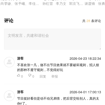
尚雯婕、张予曦、李佳琦、米卡、赵昭仪、颜安、周峻纬
孙红雷 李乃文 郭京飞 刘宇宁 龚俊
谢霆锋 张勇
评论
共
28
条评论
游客
2026-04-23 18:22:34
不喜欢张一凡，做不出节目效果就不要破坏规则，招人烦
的那种不遵守规则，不觉得好玩

0

0
回复
举报
游客
2026-04-01 17:00:13
节目挺好看但是动不动兄弟情，把后背交给别人，真的太
der了。