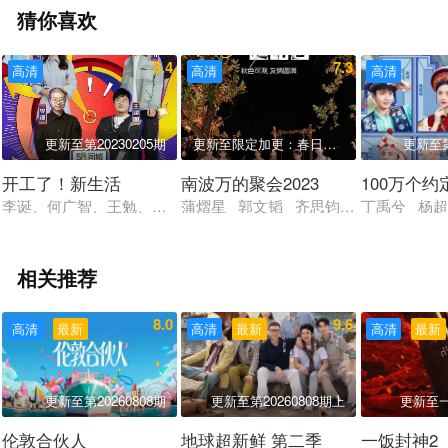
猜你喜欢
8.4
7.3
高清
高清
高清
更新至第20230205期
更新至限定加更：春日南波万踏青季
更新至第
开工了！新生活
南波万的聚会2023
100万个
李诞、何广智、王勉、王建国、小佳、孟川、鸟鸟、吐提
蒲熠星 郭文韬 齐思钧 唐九洲 邵明
丁禹兮 杨
相关推荐
8.0
9.6
高清
最新
高清
最新
高清
最新
更新至第20260808期
更新至第20260808期上
更新至
伦敦合伙人
地球超新鲜 第二季
一饭封神2