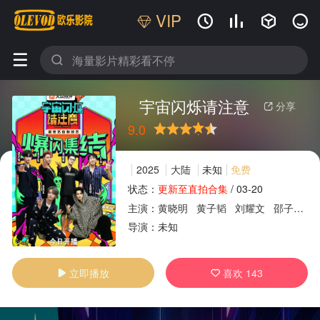
VIP






宇宙闪烁请注意
分享

9.0
很差
较差
还行
推荐
力荐
2025
大陆
未知
免费
状态：
更新至直拍合集
/
03-20
主演：
黄晓明
黄子韬
刘耀文
邵子恒
广告
导演：
未知
立即播放
喜欢
143

