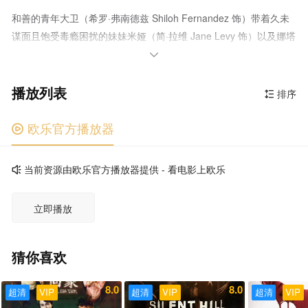
和善的青年大卫（希罗·弗南德兹 Shiloh Fernandez 饰）带着久未
谋面且饱受毒瘾困扰的妹妹米娅（简·拉维 Jane Levy 饰）以及娜塔
莉（伊丽莎白·布莱克摩尔 Elizabeth Blackmore 饰）、艾瑞克（卢·

泰勒·普奇 Lou Taylor Pucci 饰）、奥莉维亚（杰西卡·卢卡斯
播放列表
Jessica Lucas 饰）等朋友，驱车来到了一处偏远幽静的所在，展
排序

开了米娅痛苦的戒毒之旅。夜晚，他们在空无一人的小木屋内发现
了一个弥漫着浓重尸臭的地下室以及一本散发着不祥气息的书。艾
欧乐官方播放器

瑞克按捺不住心中的好奇，解除了这本书的封印。 当他念出了
书中一个个禁忌的名字时，魔鬼相继聚集在木屋的周围。仿佛永无
当前资源由欧乐官方播放器提供 - 看电影上欧乐

止境的噩梦，降临在他们每一个人的脑海之中……
立即播放
猜你喜欢
8.0
8.0
超清
VIP
超清
VIP
超清
VIP