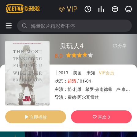
VIP






鬼玩人4
分享

8.0
很差
较差
还行
推荐
力荐
2013
美国
未知
VIP会员
状态：
超清
/
01-04
主演：
简·利维
希罗·弗南德兹
卢·泰勒·普奇
广告
导演：
费德·阿尔瓦雷兹
立即播放
喜欢
0

