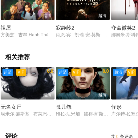
超清
超清
祖屋
寂静岭2
夺命微笑2
方美芝 杏翠 Hạnh Thúy 黄东 阮英秀 捷威·迈
肖恩·宾 凯瑞-安·莫斯 马尔科姆·麦克
娜奥米·斯科
相关推荐
8.0
8.0
超清
VIP
超清
VIP
超清
VIP
超清
超清
无名女尸
孤儿怨
怪形
埃米尔·赫斯基 布莱恩·考克斯 奥菲利亚·拉维邦德 迈克尔·麦克
维拉·法米加 彼得·萨斯加德 伊莎贝拉·
库尔特·拉塞尔
评论
共
0
条评论