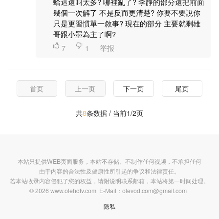
蛤這還叫太多? 哪裡亂了? 李靜的部分還把前面
幾個一次解了 不是反而更清楚? 你要不要說你
只是更習慣單一敘事? 現在的部分 主要就剩雄
哥跟小墨為主了啊?

7

1
举报
首页
上一页
下一页
尾页
共
8
条数据 / 当前1/2页
本站只提供WEB页面服务，本站不存储、不制作任何视频，不承担任何
由于内容的合法性及健康性所引起的争议和法律责任。
若本站收录内容侵犯了您的权益，请附说明联系邮箱，本站将第一时间处理。
© 2026 www.olehdtv.com E-Mail：olevod.com@gmail.com
隐私