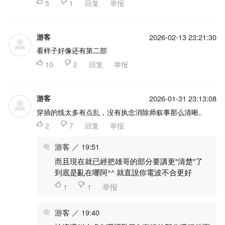

5

1
回复
举报
游客
2026-02-13 23:21:30
看样子好像还有第二部

10

2
回复
举报
游客
2026-01-31 23:13:08
穿插的线太多有点乱，没有执念消除师叙事那么清晰。

2

7
回复
举报
游客 ／ 19:51
而且現在就已經把雄哥的部分要講更"清楚"了
到底是亂在哪阿^^ 就直說你電波不合更好

1

1
举报
游客 ／ 19:40