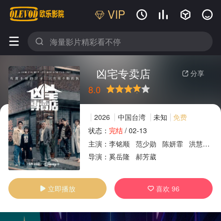
VIP






凶宅专卖店
分享

8.0
很差
较差
还行
推荐
力荐
2026
中国台湾
未知
免费
状态：
完结
/
02-13
主演：
李铭顺
范少勋
陈妍霏
洪慧芳
广告
导演：
奚岳隆
郝芳葳
立即播放
喜欢
96

