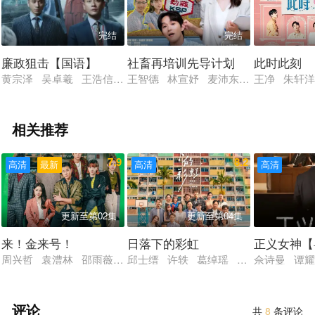
完结
完结
廉政狙击【国语】
社畜再培训先导计划
此时此刻
黄宗泽 吴卓羲 王浩信 胡定欣 黄智雯
王智德 林宣妤 麦沛东 唐浩然 艾威
王净 朱轩洋
相关推荐
7.9
8.2
高清
最新
高清
高清
更新至第02集
更新至第04集
来！金来号！
日落下的彩虹
正义女神【
周兴哲 袁澧林 邵雨薇 林思宇 黄冠智 王识贤 林敬伦 吴思
邱士缙 许轶 葛绰瑶 唐诗咏 潘灿良
佘诗曼 谭耀
评论
共
8
条评论