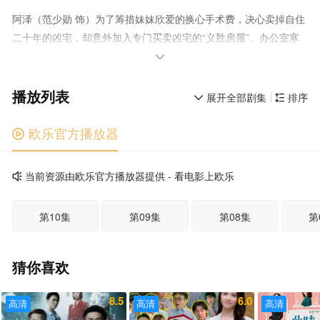
阿泽（范少勋 饰）为了筹措妹妹欣爱的换心手术费，决心卖掉自住
二十年的凶宅，却意外加入专门买卖凶宅的“义胜房屋”。办公室寒
酸，头顶日光灯闪个不停，同事也各有怪癖：抽烟抖脚又沉迷手游

的勇仁、消息灵通的殡葬业者馒头、神算毕婆婆，以及拥有灵异体
播放列表
质的孙女小墨。 某晚，阿泽独自在凶宅整理时，听见小孩笑
展开全部剧集
排序


声，一把刀突从空中飞来，所幸小墨及时现身拯救。之后，这群风
格迥异的房仲杂牌军，又迎来新加入的美女业务员李静，众人携手
欧乐官方播放器

踏上凶宅买卖之路。每次进入凶宅，除了安抚亡灵，也不得不面对
内心的创伤，每一场灵异事件背后，藏着难以言说的情绪与遗憾。
当前资源由欧乐官方播放器提供 - 看电影上欧乐

第10集
第09集
第08集
第
猜你喜欢
8.5
6.0
高清
高清
高清