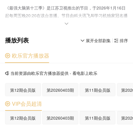
《最强大脑第十三季》是江苏卫视推出的节目，于2026年1月16日
起每周五晚20:20在该台首播。节目由科大讯飞AI学习机独家冠名播
出。 节目以“十三启新局，智弈聚锋芒”为主题，围绕计算精准

度、推理能力和观察细微度三个维度设计挑战项目，提出“不止挑战
播放列表
极限，更要定义极限”的竞技目标。本季首次引入“身价体系”“转会机
展开全部剧集
排序


制”与“联赛赛制”，由往季脑王与30位脑力精英组建五大顶尖脑力俱
乐部展开对决，海报暗含脑力俱乐部组建线索，最终形成五家俱乐
欧乐官方播放器

部进行智慧与策略的对抗。 2025年9月30日节目启动全国招
募，采用脑王回归与俱乐部团战结合的模式，既有个人竞技也强调
当前资源由欧乐官方播放器提供 - 看电影上欧乐

团队协作，突出“打出身价，实力说话”的竞技特色。
第12期会员版
第20260403期
第11期会员版
第202
VIP会员超清

第12期会员版
第20260403期
第11期会员版
第202