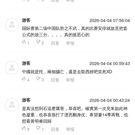
游客
2026-04-04 07:56:04
国际赛第二场中国队胜之不武，真的比赛安排就故意把套
公式的放三分。。。。真的挺恶心的

1

2
回复
举报
游客
2026-04-04 00:59:43
中國就是托，兩個腦亡，還是去取西經吧笑死XD

4

3
回复
举报
游客
2026-04-04 00:43:24
是真沒想到石這麽厲害，恭喜吧。確實第一次見朱如此神
色凝重，也恭喜孫打了漂亮翻身仗。希望婁14季再戰，也
想看黃明睿回歸

8

1
回复
举报