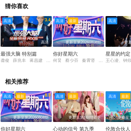
猜你喜欢
3.4
8.9
高清
高清
最新
高清
高清
更新至第20260808期
更
最强大脑 特别篇
你好星期六
星星的约定
龚俊 薛兆丰 蒋昌建 姜振宇 易小星
何炅 蔡少芬 秦霄贤 王鹤棣 布瑞吉
王心凌、钟
相关推荐
8.9
9.0
高清
最新
高清
最新
高清
最新
更新至第20260808期
更新至第1期陪看下
更新至第
你好星期六
心动的信号 第九季
伦敦合伙人