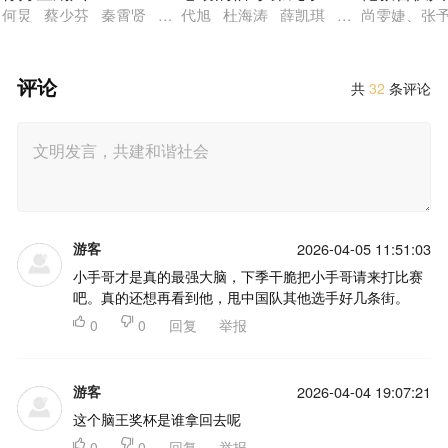
何炅 蔡少芬 秦霄贤 王鹤棣 布瑞吉
代旭 杜海涛 薛凯琪 杨超越 张纯烨
尚雯婕、张
评论
共
32
条评论
游客
2026-04-05 11:51:03
小手哥才是真的最强大脑，下季干脆把小手哥请来打比赛
吧。真的还想再看到他，甩中国队其他选手好几条街。

0

0
回复
举报
游客
2026-04-04 19:07:21
这个脑王奖杯是谁拿回去呢

0

0
回复
举报