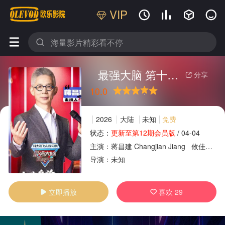
VIP






最强大脑 第十三季
分享

10.0
很差
较差
还行
推荐
力荐
2026
大陆
未知
免费
状态：
更新至第12期会员版
/
04-04
主演：
蒋昌建
Changjian
Jiang
攸佳宁
广告
导演：
未知
立即播放
喜欢
29

