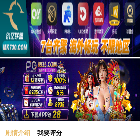
广告
剧情介绍
我要评分