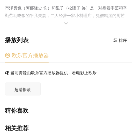
市泽贯也（阿部隆史 饰）和里子（松隆子 饰）是一对靠着手艺和辛
勤劳动吃饭的平凡夫妻，二人经营一家小料理店，凭借精湛的厨艺
和周到的服务赢得新老顾客的欢心，小日子红红火火，蒸蒸日上。

谁知一场大火却将他们长达十年的努力化为灰烬。遭受巨大打击的
播放列表
贯也自甘沉沦，饮酒买醉，甚至与别的女人发展一夜情。正所谓穷
排序

则思变，里子意外得到启发，指令丈夫“色诱”情感空虚的女人，以
骗取小店重新开张的资金。在此之后，OL（田中丽奈 饰）、妓
欧乐官方播放器

女、单身妈妈（木村多江 饰）、举重运动员等各式各样的女人相继
落入市泽夫妇的圈套。他们向女人们出售梦想，也在这一过程中迷
当前资源由欧乐官方播放器提供 - 看电影上欧乐

失了彼此…… 本片荣获2013第27届高崎电影节最佳导演、最佳
女主角（松隆子）、最佳女配角（安藤玉惠）等奖项。
超清播放
猜你喜欢
相关推荐