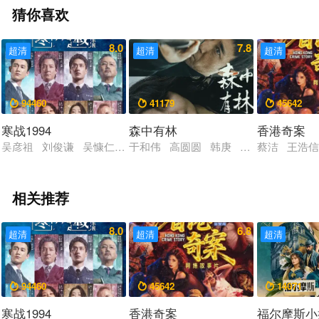
猜你喜欢
8.0
7.8
超清
超清
超清
94460
41179
45642



寒战1994
森中有林
香港奇案
吴彦祖 刘俊谦 吴慷仁 谢君豪 王丹妮 廖子妤 艾丹·吉伦 休
于和伟 高圆圆 韩庚 张天爱 乔杉 
蔡洁 王浩信
相关推荐
8.0
6.8
超清
超清
超清
94460
45642
14071



寒战1994
香港奇案
福尔摩斯小