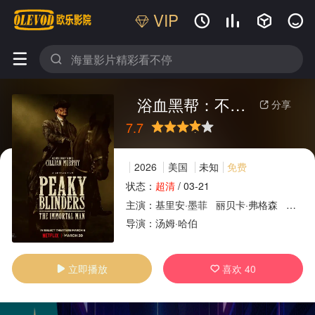
VIP






浴血黑帮：不朽传奇
分享

7.7
很差
较差
还行
推荐
力荐
2026
美国
未知
免费
状态：
超清
/
03-21
主演：
基里安·墨菲
丽贝卡·弗格森
蒂姆·
广告
导演：
汤姆·哈伯
立即播放
喜欢
40

