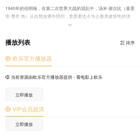
1940年的伯明翰，在第二次世界大战的混乱中，汤米·谢尔比（基里
安·墨菲 饰）从自我放逐中回归，直面着迄今为止最具破坏性的清
算。家族和国家的未来岌岌可危，汤米必须面对自己心中的恶魔，

并选择是直面它还是将其毁灭。
播放列表
排序

欧乐官方播放器

当前资源由欧乐官方播放器提供 - 看电影上欧乐

立即播放
VIP会员超清

立即播放