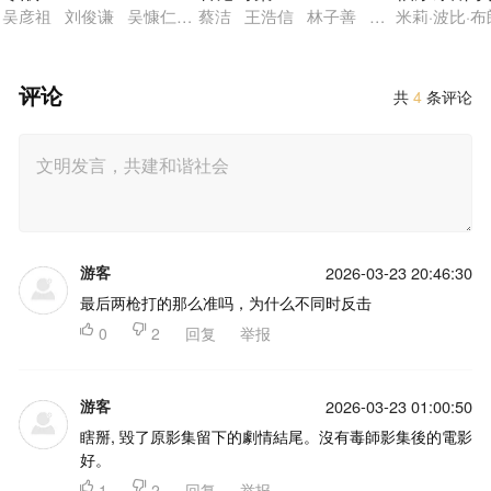
吴彦祖 刘俊谦 吴慷仁 谢君豪 王丹妮 廖子妤 艾丹·吉伦 休
蔡洁 王浩信 林子善 岑珈其 洪浚嘉
米莉·波比·
评论
共
4
条评论
游客
2026-03-23 20:46:30
最后两枪打的那么准吗，为什么不同时反击

0

2
回复
举报
游客
2026-03-23 01:00:50
瞎掰, 毀了原影集留下的劇情結尾。沒有毒師影集後的電影
好。

1

2
回复
举报