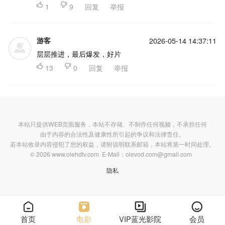

1

9
回复
举报
游客
2026-05-14 14:37:11
层层推进，最后爆发，好片

13

0
回复
举报
本站只提供WEB页面服务，本站不存储、不制作任何视频，不承担任何
由于内容的合法性及健康性所引起的争议和法律责任。
若本站收录内容侵犯了您的权益，请附说明联系邮箱，本站将第一时间处理。
© 2026 www.olehdtv.com E-Mail：olevod.com@gmail.com
隐私




首页
电影
VIP蓝光影院
会员