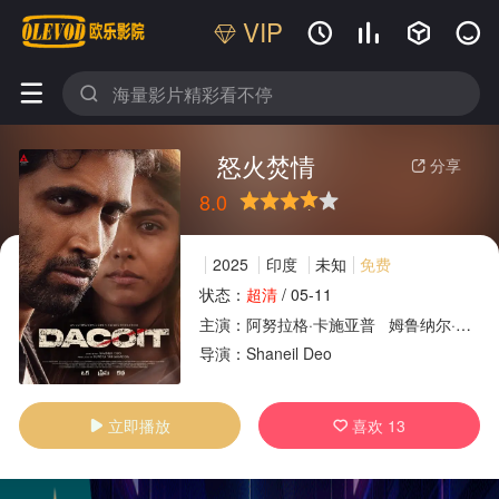
VIP






怒火焚情
分享

8.0
很差
较差
还行
推荐
力荐
2025
印度
未知
免费
状态：
超清
/
05-11
主演：
阿努拉格·卡施亚普
姆鲁纳尔·塔库尔
广告
导演：
Shaneil
Deo
立即播放
喜欢
13

