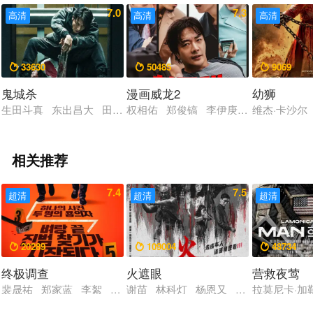
7.0
7.3
高清
高清
高清
33630
50485
9069



鬼城杀
漫画威龙2
幼狮
生田斗真 东出昌大 田中美央 当真亚美 骏河太郎
权相佑 郑俊镐 李伊庚 黄雨瑟惠 金
维杰·卡沙尔
相关推荐
7.4
7.5
超清
超清
超清
20289
109004
48734



终极调查
火遮眼
营救夜莺
裴晟祐 郑家蓝 李絮 赵汉哲 尹敬浩
谢苗 林科灯 杨恩又 黎唯 岩永丞威 
拉莫尼卡·加