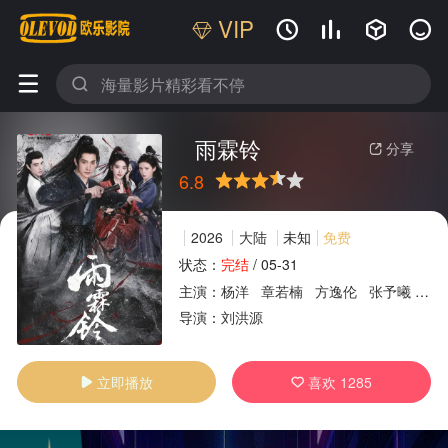
VIP






雨霖铃
分享

6.8
很差
较差
还行
推荐
力荐
2026
大陆
未知
免费
状态：
完结
/
05-31
主演：
杨洋
章若楠
方逸伦
张予曦
岳
广告
导演：
刘洪源
立即播放
喜欢
1285

