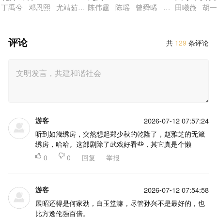
丁禹兮 邓恩熙 尤靖茹 白澍 吕晓霖 张萌 迟蓬 范诗然 范湉
陈伟霆 陈瑶 曾舜晞 王茂蕾 王奕婷
田曦薇 胡一
评论
共
129
条评论
游客
2026-07-12 07:57:24
听到如箴绣房，突然想起郑少秋的乾隆了，赵雅芝的无箴
绣房，哈哈。这部剧除了武戏好看些，其它真是个懒

0

0
回复
举报
游客
2026-07-12 07:54:58
展昭还得是何家劲，白玉堂嘛，尽管孙兴不是最好的，也
比方逸伦强百倍。