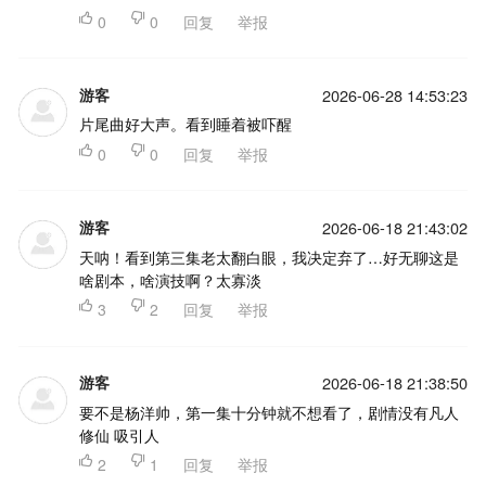

0

0
回复
举报
游客
2026-06-28 14:53:23
片尾曲好大声。看到睡着被吓醒

0

0
回复
举报
游客
2026-06-18 21:43:02
天呐！看到第三集老太翻白眼，我决定弃了…好无聊这是
啥剧本，啥演技啊？太寡淡

3

2
回复
举报
游客
2026-06-18 21:38:50
要不是杨洋帅，第一集十分钟就不想看了，剧情没有凡人
修仙 吸引人

2

1
回复
举报