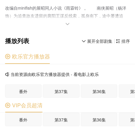
改编自minifish的展昭同人小说《雨霖铃》 。 南侠展昭（杨洋
饰）为追查故友遗留的襄阳王谋反线索，孤身南下，途中屡遭追
杀，意外结识闯荡江湖的霍玲珑（章若楠 饰）。为护证据周全，展

昭以身为饵牵制敌人，为救百姓力竭被俘。危急时刻，锦毛鼠白玉
播放列表
堂（方逸伦 饰）出手相救。三人联手追查线索，搜集襄阳王勾结黑
展开全部剧集
排序


白两道、鱼肉百姓、里通外敌的罪证，最终挫败其朝野和江湖的阴
谋布局，还江湖正气与百姓安宁。
欧乐官方播放器

当前资源由欧乐官方播放器提供 - 看电影上欧乐

番外
第37集
第36集
第
VIP会员超清

番外
第37集
第36集
第