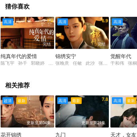
猜你喜欢
7.0
6.9
高清
高清
高清
完结
完结
纯真年代的爱情
锦绣安宁
觉醒年代
陈飞宇 孙千 郭晓婷 王天辰 刘敏涛 吴樾 郝文婷 侯长荣 孔
张晚意 任敏 此沙 张瑶 芦芳生 赵
于和伟 张
相关推荐
7.6
7.8
超清
最新
高清
最新
高清
最新
更新至第04集
更新至第21集
花开锦绣
九门
天才，女友