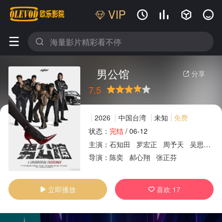
VIP






男公馆
分享

7.5
很差
较差
还行
推荐
力荐
2026
中国台湾
未知
免费
状态：
完结
/
06-12
主演：
石知田
罗宏正
周予天
吴思贤
广告
导演：
陈奕
郝心翔
张正芬
立即播放
喜欢
17

