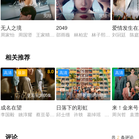
完结
完结
无人之境
2049
爱情发生在
周家怡 周国贤 王家晴 李炘颐 陈安立 骆振伟 陈子丰 王颂
邵雨薇 林柏宏 林子熙 莫允雯 李亦
刘冠廷 陈庭
相关推荐
8.0
8.2
高清
最新
高清
高清
更新至第05集
更新至第07集
成名在望
日落下的彩虹
来！金来号
李国毅 姚淳耀 蔡亘晏 黄迪扬 黄采仪 龙天翔 乔瑟夫 吴言
邱士缙 许轶 葛绰瑶 唐诗咏 潘灿良
周兴哲 袁澧
评论
共
2
条评论