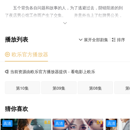
五个背负各自问题和故事的人，为了逃避过去，阴错阳差的到
了夜店男公馆工作而产生了交集。 并意外当上了红牌男公关，
在这里摸索爱情与友情，也得到了救赎

播放列表
展开全部剧集
排序


欧乐官方播放器

当前资源由欧乐官方播放器提供 - 看电影上欧乐

第10集
第09集
第08集
第
猜你喜欢
8.0
5.3
高清
高清
高清