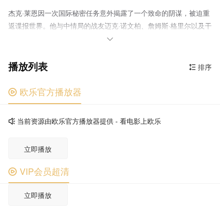
杰克·莱恩因一次国际秘密任务意外揭露了一个致命的阴谋，被迫重
返谍报世界。他与中情局的战友迈克·诺文柏、詹姆斯·格里尔以及干
练的军情六处特工艾玛·马洛争分夺秒，共同对抗一支失控的黑衣行

动部队，这场较量不仅危机四伏，更与他个人息息相关。
播放列表
排序

欧乐官方播放器

当前资源由欧乐官方播放器提供 - 看电影上欧乐

立即播放
VIP会员超清

立即播放