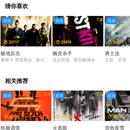
猜你喜欢
6.0
7.8
高清
高清
高清
23717
23459
20901



极地反击
幽灵杀手
勇士连
奥斯卡·贾恩那达 塞尔吉奥·佩里斯-门切塔 奥斯卡.卡萨斯 路易斯
高石明里 黑羽麻璃央 三元雅芸
王挺、范雷
相关推荐
7.4
7.5
超清
超清
超清
20775
109718
49100



终极调查
火遮眼
营救夜莺