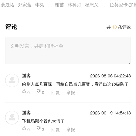
裴晟祐 郑家蓝 李絮 赵汉哲 尹敬浩
谢苗 林科灯 杨恩又 黎唯 岩永丞威 
拉莫尼卡·加
评论
共
10
条评论
游客
2026-08-06 04:22:43
给别人点几百踩，再给自己点几百赞，看得出这sb破防了

0

0
回复
举报
游客
2026-06-19 14:54:13
飞机场那个景也太假了

0

3
回复
举报