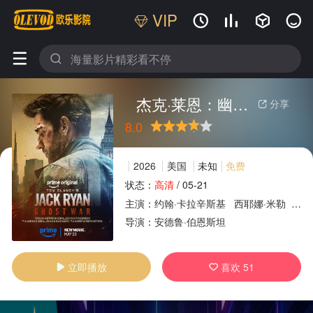
VIP






杰克·莱恩：幽灵之战
分享

8.0
很差
较差
还行
推荐
力荐
2026
美国
未知
免费
状态：
高清
/
05-21
主演：
约翰·卡拉辛斯基
西耶娜·米勒
哈立
广告
导演：
安德鲁·伯恩斯坦
立即播放
喜欢
51

