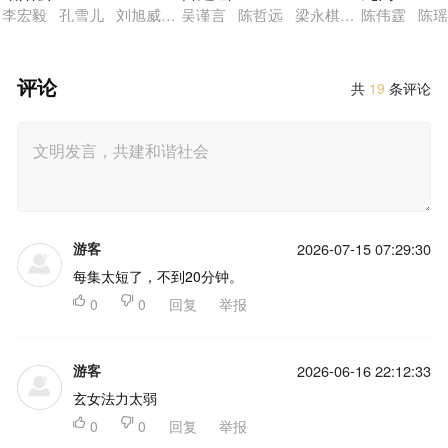
李宏毅 孔雪儿 刘旭威 林小宅
吴谨言 陈哲远 梁永棋 赵昭仪 张南
陈伟霆 陈瑶
评论
共
19
条评论
游客
2026-07-15 07:29:30
每集太短了，不到20分钟。

0

0
回复
举报
游客
2026-06-16 22:12:33
玄女法力太弱

0

0
回复
举报