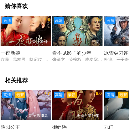
猜你喜欢
7.8
7.0
高清
高清
高清
更新至番外
完结
一夜新娘
看不见影子的少年
冰雪尖刀连
袁昊 易柏辰 赵昭仪 高基才 黄千硕 余凯宁 王珮寒 何倩影 
张颂文 荣梓杉 成泰燊 陈雨锶 李健
杜淳 王子奇
相关推荐
7.7
8.0
高清
最新
高清
最新
高清
最新
更新至第18集
更新至第19集
昭阳公主
御廷谣
九门