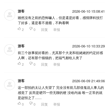
游客
2026-06-10 15:08:41
雖然沒有之前的恐怖嚇人，但是還是好看，感情牌科技打
了好多，還是看不過癮，不夠看啊

2

0
回复
举报
游客
2026-06-10 10:33:29
前三个故事挺好看的，尤其那个大龙和祖姥姥的约定好感
人啊，还有那个猫猫的，把福气都给人类了

2

0
回复
举报
游客
2026-06-09 21:49:06
这一部拍的太让人失望了 完全没有前几部借鬼说人事儿的
感觉了 反而是硬凹一些无聊的梗 没啥内涵 唯一正常的就
是赵恒之了……

0

0
回复
举报