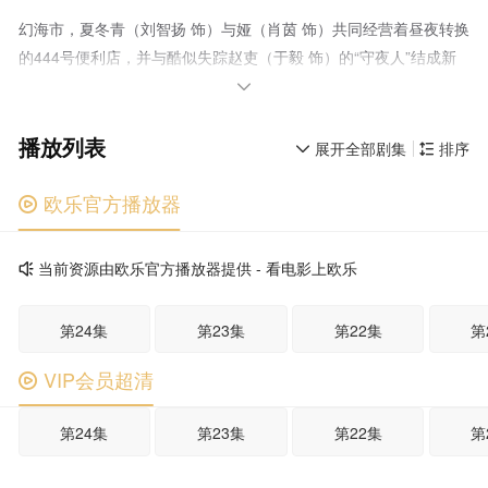
幻海市，夏冬青（刘智扬 饰）与娅（肖茵 饰）共同经营着昼夜转换
的444号便利店，并与酷似失踪赵吏（于毅 饰）的“守夜人”结成新
搭档，守护人界与灵界的平衡。三人组在平凡日子里化解了多起异

事，然而，一场意外打破了平静……红月当空之际，众人诛灭其阴
播放列表
谋回归现实。幻海市恢复宁静，444号便利店继续营业，但新的异
展开全部剧集
排序


闻已在青石板路上悄然滋生。
欧乐官方播放器

当前资源由欧乐官方播放器提供 - 看电影上欧乐

第24集
第23集
第22集
第
VIP会员超清

第24集
第23集
第22集
第