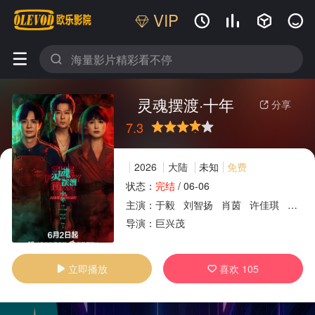
VIP






灵魂摆渡·十年
分享

7.3
很差
较差
还行
推荐
力荐
2026
大陆
未知
免费
状态：
完结
/
06-06
主演：
于毅
刘智扬
肖茵
许佳琪
姜馥
广告
导演：
巨兴茂
立即播放
喜欢
105

