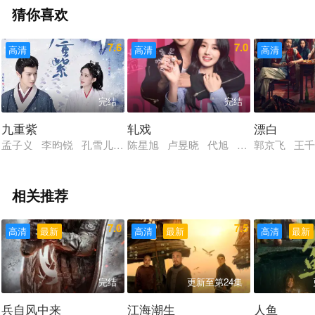
猜你喜欢
7.6
7.0
高清
高清
高清
完结
完结
九重紫
轧戏
漂白
孟子义 李昀锐 孔雪儿 夏之光 张萌 颜安 李百惠 高上淇 李
陈星旭 卢昱晓 代旭 马思超 李婷婷
郭京飞 王千
相关推荐
7.0
7.5
高清
最新
高清
最新
高清
最新
完结
更新至第24集
兵自风中来
江海潮生
人鱼