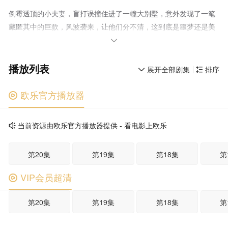
倒霉透顶的小夫妻，盲打误撞住进了一幢大别墅，意外发现了一笔
藏匿其中的巨款，风波袭来，让他们分不清，这到底是噩梦还是美
梦。

播放列表
展开全部剧集
排序


欧乐官方播放器

当前资源由欧乐官方播放器提供 - 看电影上欧乐

第20集
第19集
第18集
第
VIP会员超清

第20集
第19集
第18集
第