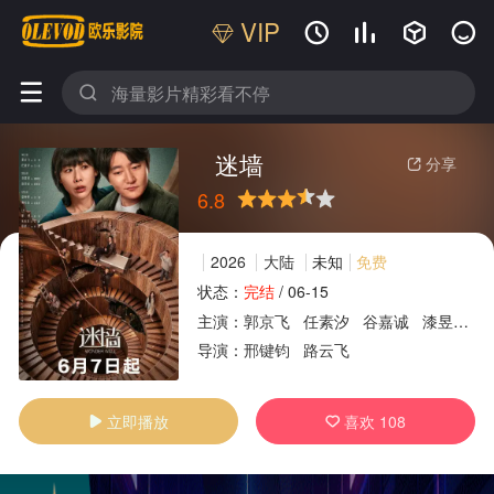
VIP






迷墙
分享

6.8
很差
较差
还行
推荐
力荐
2026
大陆
未知
免费
状态：
完结
/
06-15
主演：
郭京飞
任素汐
谷嘉诚
漆昱辰
广告
导演：
邢键钧
路云飞
立即播放
喜欢
108

