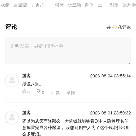
欧豪 蓝盈莹 丁勇岱 史兰芽 刘奕君 阮巨 李幼斌 侯勇 于
何冰 杨立新 郝平 王鸥 海一天 黑
刘孜 张开泰
评论
共
43
条评论
游客
2026-08-04 03:55:14
胡说八道。

0

0
回复
举报
游客
2026-08-01 23:59:32
还以为从天而降那么一大笔钱就能够看剧中人隐姓埋名任
意挥霍完成各种愿望， 没想到剧中人为了这个钱牵扯出那
么多麻烦。