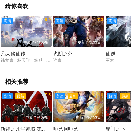
猜你喜欢
8.2
7.3
高清
高清
高清
更新至第185集
更新至第33集
凡人修仙传
光阴之外
仙逆
钱文青 杨天翔 杨默 歪歪 谷江山 乔诗语
许青
王林
相关推荐
7.5
9.0
高清
最新
高清
最新
超清
最新
更新至第09集
更新至第153集
斩神之凡尘神域 第二季
师兄啊师兄
界门之下