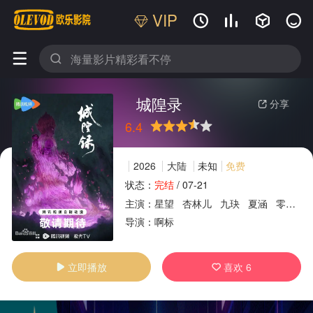
VIP






城隍录
分享

6.4
很差
较差
还行
推荐
力荐
2026
大陆
未知
免费
状态：
完结
/
07-21
主演：
星望
杏林儿
九玦
夏涵
零柒
广告
导演：
啊标
立即播放
喜欢
6

