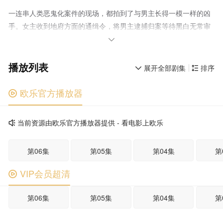
一连串人类恶鬼化案件的现场，都拍到了与男主长得一模一样的凶
手。女主收到地府方面的通缉令，将男主逮捕归案等待黑白无常审
判。为洗脱罪名，男主逼不得已用计胁迫女主一起查明真相。随着

案件逐渐清晰，两人揭开了一连串人类恶鬼化案件的阴谋以及凶手
播放列表
和男主的关联，原来一切都在幕后黑手的掌握中……
展开全部剧集
排序


欧乐官方播放器

当前资源由欧乐官方播放器提供 - 看电影上欧乐

第06集
第05集
第04集
第
VIP会员超清

第06集
第05集
第04集
第