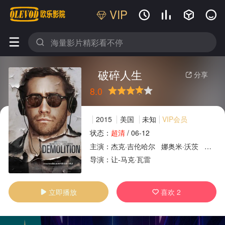
VIP






破碎人生
分享

8.0
很差
较差
还行
推荐
力荐
2015
美国
未知
VIP会员
状态：
超清
/
06-12
主演：
杰克·吉伦哈尔
娜奥米·沃茨
克里斯
广告
导演：
让-马克·瓦雷
立即播放
喜欢
2

