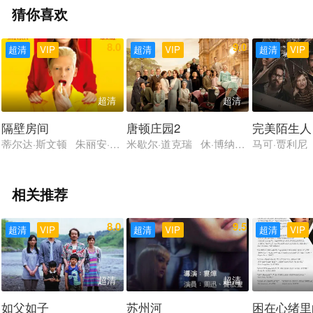
猜你喜欢
8.0
9.0
超清
VIP
超清
VIP
超清
VIP
超清
超清
隔壁房间
唐顿庄园2
完美陌生人
蒂尔达·斯文顿 朱丽安·摩尔 约翰·特托罗 亚历桑德罗·尼沃拉 胡
米歇尔·道克瑞 休·博纳维尔 伊丽莎白
马可·贾利尼
相关推荐
8.0
9.5
超清
VIP
超清
VIP
超清
VIP
超清
超清
如父如子
苏州河
困在心绪里