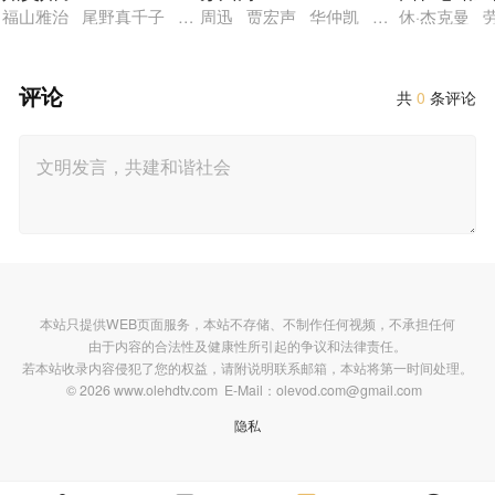
福山雅治 尾野真千子 真木阳子 中川雅也 风吹淳 国村隼
周迅 贾宏声 华仲凯 姚安濂 耐安
休·杰克曼 
评论
共
0
条评论
本站只提供WEB页面服务，本站不存储、不制作任何视频，不承担任何
由于内容的合法性及健康性所引起的争议和法律责任。
若本站收录内容侵犯了您的权益，请附说明联系邮箱，本站将第一时间处理。
© 2026 www.olehdtv.com E-Mail：olevod.com@gmail.com
隐私