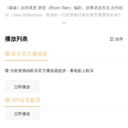
《爆破》由布莱恩·赛普（Bryan Sipe）编剧，故事讲述杰克·吉伦哈
尔（Jake Gyllenhaal）饰演的一位投资银行家在妻子遭遇意外身亡
后，生活变得支离破碎，直到遇到了娜奥米·沃茨（Naomi Watts）

饰演的单亲妈妈，人生才有了转机。 据悉，娜奥米·沃茨饰演的
播放列表
这位单亲妈妈是一个既和老板约会、又吸大麻的客户服务代表，她
排序

的公司专门生产自动贩卖机。她和男主角的相遇也充满戏剧性，男
主角的钱被自动贩卖机吞了，她去处理投诉时了解到了男主角的不
欧乐官方播放器

幸遭遇，继而与他有了进一步的接触。
当前资源由欧乐官方播放器提供 - 看电影上欧乐

立即播放
VIP会员超清

立即播放