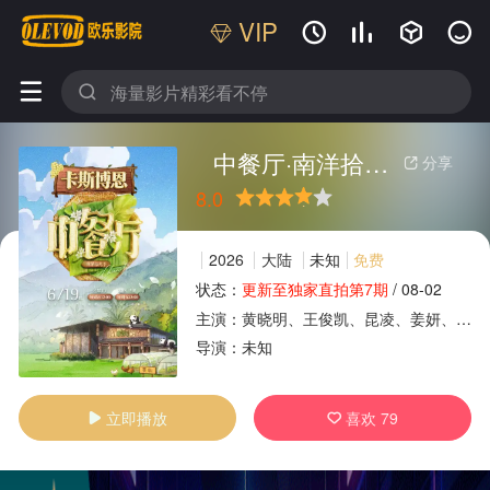
VIP






中餐厅·南洋拾光季
分享

8.0
很差
较差
还行
推荐
力荐
2026
大陆
未知
免费
状态：
更新至独家直拍第7期
/
08-02
主演：
黄晓明、王俊凯、昆凌、姜妍、靳梦佳、张雅琪、林述巍
广告
导演：
未知
立即播放
喜欢
79

