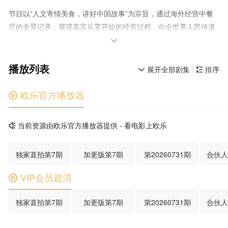
节目以“人文寄情美食，讲好中国故事”为宗旨，通过海外经营中餐
厅的全景记录，展现嘉宾从零开始的经营过程，向全世界人民传递
来自中国的诚意和善意

播放列表
展开全部剧集
排序


欧乐官方播放器

当前资源由欧乐官方播放器提供 - 看电影上欧乐

独家直拍第7期
加更版第7期
第20260731期
VIP会员超清

独家直拍第7期
加更版第7期
第20260731期