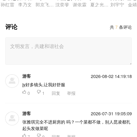
孙红雷 李乃文 郭京飞 刘宇宁 龚俊 陈星旭 王玉雯 林一
沈奕斐 谢依霖 夏之光 张纯烨 董璇
刘宇宁 金靖
评论
共
7
条评论
游客
2026-08-02 14:19:18
jy好多镜头,让我好舒服

0

1
回复
举报
游客
2026-07-31 19:05:09
张雅琪完全不进厨房的 吗？一个菜都不做，别人昆凌都扎
起头发做菜呢

7

0
回复
举报