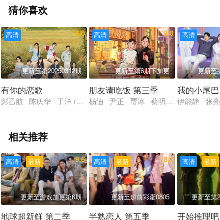
猜你喜欢
8.0
9.0
高清
高清
高清
更新至第20250312期
更新至第6期下加更
更新至第
有你的恋歌
朋友请吃饭 第三季
我的小尾巴
彭乙航 陈庆华 于洋 (创造营2021) 张楚涵 (2001-07-04) 
杨迪 尹正 贾冰 蔡明 代露娃 付辛
伊能静 张亮
相关推荐
9.6
8.1
高清
最新
高清
最新
高清
最新
更新至游戏加更第6期
更新至超前彩蛋0805
更新至第20
地球超新鲜 第二季
半熟恋人 第五季
开始推理吧