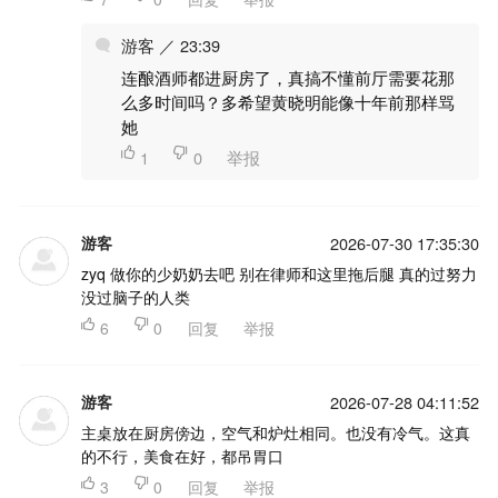
游客 ／ 23:39
连酿酒师都进厨房了，真搞不懂前厅需要花那
么多时间吗？多希望黄晓明能像十年前那样骂
她

1

0
举报
游客
2026-07-30 17:35:30
zyq 做你的少奶奶去吧 别在律师和这里拖后腿 真的过努力
没过脑子的人类

6

0
回复
举报
游客
2026-07-28 04:11:52
主桌放在厨房傍边，空气和炉灶相同。也没有冷气。这真
的不行，美食在好，都吊胃口

3

0
回复
举报