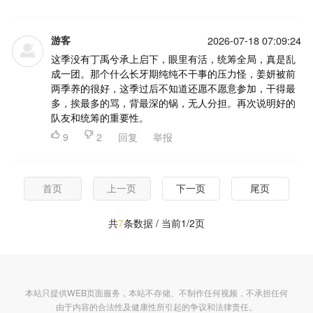
游客
2026-07-18 07:09:24
这季没有丁禹兮承上启下，眼里有活，统筹全局，真是乱
成一团。那个什么长牙期纯纯不干事的压力怪，姜妍被前
两季养的很好，这季过后不知道还愿不愿意参加，干得最
多，挨最多的骂，背最深的锅，无人分担。再次说明好的
队友和统筹的重要性。

9

2
回复
举报
首页
上一页
下一页
尾页
共
7
条数据 / 当前1/2页
本站只提供WEB页面服务，本站不存储、不制作任何视频，不承担任何
由于内容的合法性及健康性所引起的争议和法律责任。