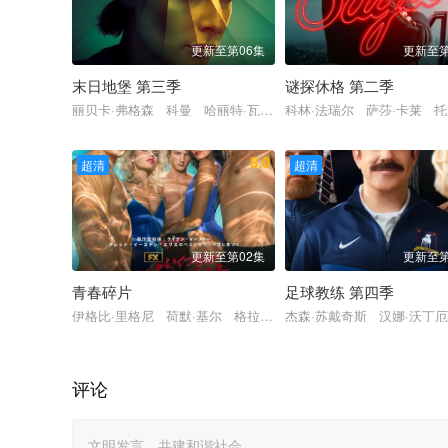
更新至第06集
更新至第
末日地堡 第三季
谜探休格 第二季
丽贝卡·弗格森 科曼 哈丽特·瓦尔特 才那扎·乌奇 阿维·纳什
科林·法瑞尔 萨莎·卡莱 托
8.0
超清
超清
更新至第02集
更新至第
青春碎片
足球教练 第四季
伊格比·里格尼 荷默·基尔 格拉汉姆·坎贝尔 韦斯·本特利 埃文
杰森·苏戴奇斯 汉娜·沃丁
评论