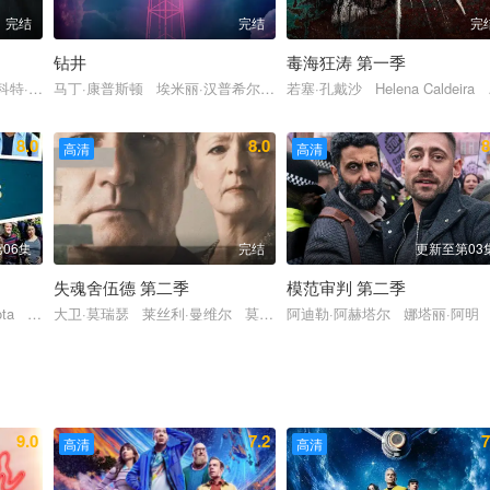
完结
完结
完
钻井
毒海狂涛 第一季
Okwok 吉娜·布朗希尔
科特·斯比德曼 罗布·摩根 查斯科·斯宾塞 波利斯·麦戈法 埃米莉·比埃 卢
马丁·康普斯顿 埃米丽·汉普希尔 伊恩·格雷 卡尔文·德姆巴
若塞·孔戴沙 Helena Caldeira
8.0
8.0
8
高清
高清
06集
完结
更新至第03
失魂舍伍德 第二季
模范审判 第二季
特·布林森
 Mota 乔什·普拉斯 罗玛·唐尼 卡西迪·吉福德 布兰登·赫希 Masey McLain Ja
大卫·莫瑞瑟 莱丝利·曼维尔 莫妮卡·杜兰 大卫·哈雷伍德 洛琳·
阿迪勒·阿赫塔尔 娜塔丽·阿明
9.0
7.2
7
高清
高清