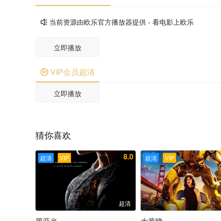
当前资源由欧乐官方播放器提供 - 看电影上欧乐

立即播放
VIP会员超清

立即播放
猜你喜欢
8.0
超清
VIP
超清
VIP
超清
黑亚当
大黄蜂