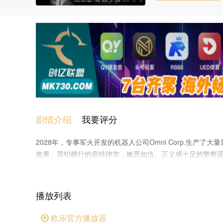
剧情介绍
我要评分
2028年，专事军火开发的机器人公司Omni Corp.生
效果。罪犯横行的底特律市，嫉恶如仇、正义感十足的警察亚历克斯
灭性破坏。借助于Omni公司天才博士丹尼特·诺顿（加里·奥德曼
格的测试表明，墨菲足以承担起维护社会治安的重任，他的口碑在民
饰）和儿子大卫却再难从他身上感觉亲人的温暖。 感知到
播放列表
欧乐官方播放器
