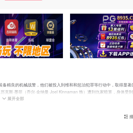
产了大量装备精良的机械战警，他们被投入到维和和惩治犯罪等行动中，取得显著
·墨菲（乔尔·金纳曼 Joel Kinnaman 饰）遭到仇家暗算，身体受
展开全部
 Gary Oldman 饰）最前沿的技术，墨菲以机械战警的形态复活。数轮

众中直线飙升，而墨菲的妻子克拉拉（艾比·考尼什 Abbie Cornis
妻儿的痛苦，墨菲决心向策划杀害自己的犯罪头子展开反击……
排
