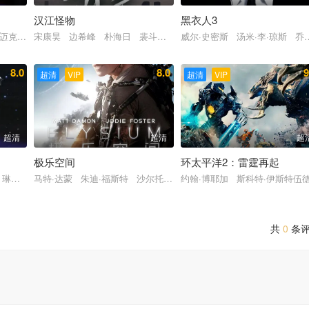
汉江怪物
黑衣人3
安娜·弗莱尔
迈克尔·基顿 艾比·考尼什 杰基·厄尔·哈利 迈克尔·肯尼斯·威廉姆斯
宋康昊 边希峰 朴海日 裴斗娜 高我星 吴达洙 李在应 尹宰文 
威尔·史密斯 汤米·李·琼斯 乔
8.0
8.0
9
超清
VIP
超清
VIP
超清
超清
超
极乐空间
环太平洋2：雷霆再起
 雷普·汤恩 拉腊·弗林·鲍尔 帕特里克·沃伯顿 迈克尔·杰克逊
 琳达·费奥伦蒂诺 文森特·多诺费奥 雷普·汤恩 托尼·夏尔赫布
马特·达蒙 朱迪·福斯特 沙尔托·科普雷 艾莉丝·布拉加 迭戈·卢纳
约翰·博耶加 斯科特·伊斯特伍
共
0
条