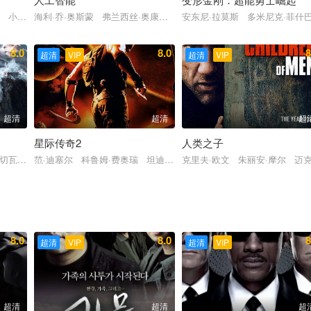
莎拉·夏希
纳 小豪尔赫·兰登伯格 杰森·德鲁克 贾斯汀·塞洛克斯
海利·乔·奥斯蒙 弗兰西丝·奥康纳 山姆·洛巴兹 杰克·托马斯 裘德
安东尼·拉莫斯 多米尼克·菲什
8.0
8.0
8
超清
VIP
超清
VIP
超清
超清
超
星际传奇2
人类之子
佩勒吉
 切瓦特·埃加福 坦迪·牛顿 奥利弗·普莱特
范·迪塞尔 科鲁姆·费奥瑞 坦迪·牛顿 朱迪·丹奇 卡尔·厄本
克里夫·欧文 朱丽安·摩尔 迈克
8.0
8.0
8
超清
VIP
超清
VIP
超清
超清
超