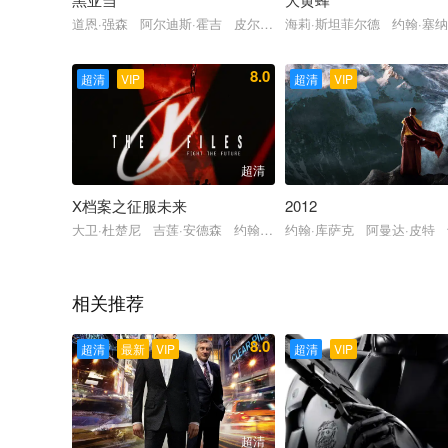
道恩·强森 阿尔迪斯·霍吉 皮尔斯·布鲁斯南 诺亚·琴蒂内奥 
海莉·斯坦菲尔德 约翰·塞
8.0
超清
VIP
超清
VIP
超清
X档案之征服未来
2012
大卫·杜楚尼 吉莲·安德森 约翰·内威尔 威廉·B·戴维斯 米彻·
约翰·库萨克 阿曼达·皮特
相关推荐
8.0
超清
最新
VIP
超清
VIP
超清