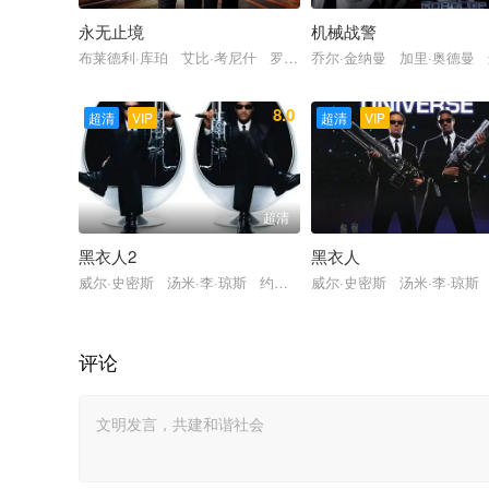
永无止境
机械战警
布莱德利·库珀 艾比·考尼什 罗伯特·德尼罗 安德鲁·霍华德 
乔尔·金纳曼 加里·奥德曼 
8.0
超清
VIP
超清
VIP
超清
黑衣人2
黑衣人
威尔·史密斯 汤米·李·琼斯 约翰尼·诺克斯维尔 罗莎里奥·道森
威尔·史密斯 汤米·李·琼斯
评论