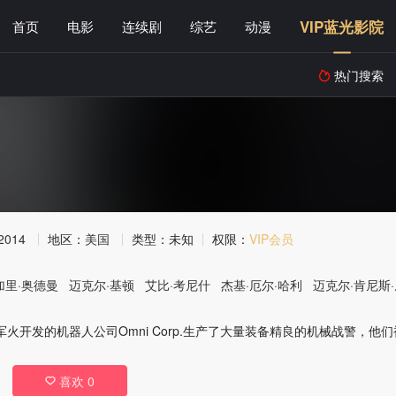
VIP蓝光影院
首页
电影
连续剧
综艺
动漫
热门搜索

2014
地区：
美国
类型：
未知
权限：
VIP会员
加里·奥德曼
迈克尔·基顿
艾比·考尼什
杰基·厄尔·哈利
迈克尔·肯尼斯
事军火开发的机器人公司Omni Corp.生产了大量装备精良的机械战警，
喜欢
0
