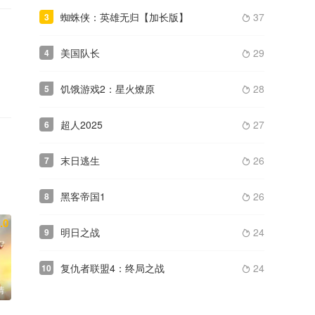
蜘蛛侠：英雄无归【加长版】
37
3

美国队长
29
4

饥饿游戏2：星火燎原
28
5

超人2025
27
6

末日逃生
26
7

黑客帝国1
26
8

.0
明日之战
24
9

复仇者联盟4：终局之战
24
10

清