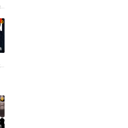
·洛
巴克 彼特·库伦 朗·普尔曼 彼特·丁拉基
.0
清
尔·凯恩 克莱尔-霍普·阿什蒂 查理·汉纳姆
.0
清