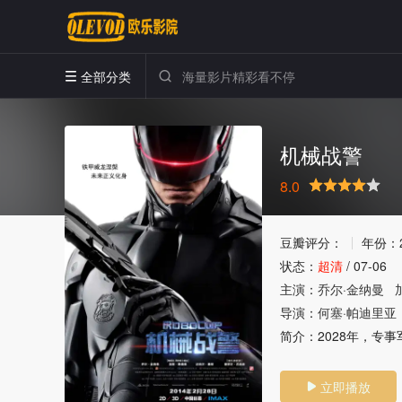
全部分类


机械战警
8.0
很差
较差
还行
推荐
力荐
豆瓣评分：
年份：
状态：
超清
/
07-06
主演：
乔尔·金纳曼
导演：
何塞·帕迪里亚
简介：
2028年，专
立即播放
