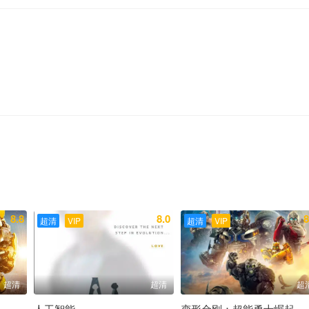
8.8
8.0
8
超清
VIP
超清
VIP
超清
超清
超
人工智能
变形金刚：超能勇士崛起