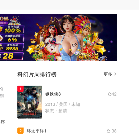
科幻片周排行榜
更多

的
1
钢铁侠3
42

到毁
严
2013 / 美国 / 未知
状态：超清
h
序
环太平洋1
38
2
