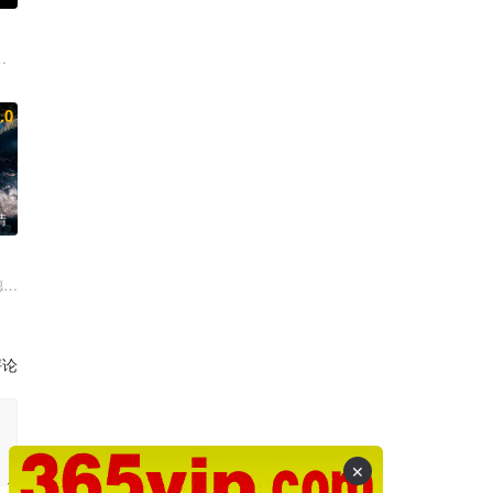
金雷夏 朴努植 高素熙 大卫·杰瑟夫·安西尔莫 克林顿·摩根 斯科特·威
什·布洛林 杰梅奈·克莱门特 艾玛·汤普森 尼可·斯彻金格 爱丽丝·伊芙 大
.0
清
德 卡莉·史派妮 景甜 查理·戴
评论
✕