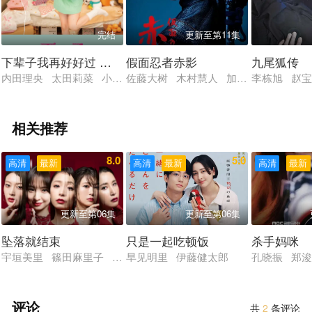
完结
更新至第11集
下辈子我再好好过 第三季
假面忍者赤影
九尾狐传
内田理央 太田莉菜 小关裕太 后藤刚范 飞永翼
佐藤大树 木村慧人 加藤谅 忍成修吾
李栋旭 赵宝
相关推荐
8.0
5.0
高清
最新
高清
最新
高清
最新
更新至第06集
更新至第06集
坠落就结束
只是一起吃顿饭
杀手妈咪
宇垣美里 篠田麻里子 佐津川爱美 风吹惠 铃木纱理奈
早见明里 伊藤健太郎
孔晓振 郑
评论
共
2
条评论