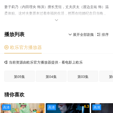
妻子莉乃（内田理央 饰演）擅长烹饪，丈夫庆太（渡边圭祐 饰）温
柔体贴。这对夫妻原本过着幸福的生活，然而在结婚纪念日当晚，
一段突如其来的直播视频彻底粉碎了莉乃的日常。视频中，戴着面

具的丈夫正与一名陌生女子纠缠在一起。得知遭到背叛的莉乃冲入
播放列表
密会现场，在愤怒之下将丈夫庆太乱刀刺死。 然而，莉乃随即
展开全部剧集
排序


遭到了情人英玲奈的反杀，同样丢了性命。当她再次睁开眼时，却
发现自己回到了“丈夫出轨被揭穿的那一天”。为了向丈夫和情人复
欧乐官方播放器

仇，她尝试了各种方法，但每一次都以丧命告终，并再次回到过
去。 为什么会发生时间倒流？自己的“复仇”真的错了吗？在不
当前资源由欧乐官方播放器提供 - 看电影上欧乐

断循环的“死亡轮回”中，莉乃最终触及了一个令人震惊的真相。无
尽的爱与疯狂不断加速，将她推入了深不见底的深渊之中。
第05集
第04集
第03集
第
猜你喜欢
8.0
6.3
高清
高清
高清