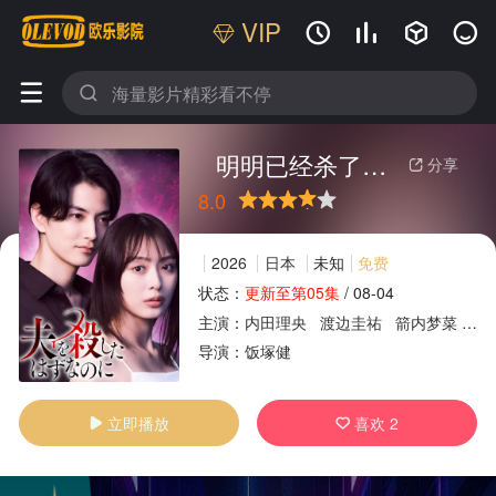
VIP






明明已经杀了丈夫
分享

8.0
很差
较差
还行
推荐
力荐
2026
日本
未知
免费
状态：
更新至第05集
/
08-04
主演：
内田理央
渡边圭祐
箭内梦菜
曾
广告
导演：
饭塚健
立即播放
喜欢
2

