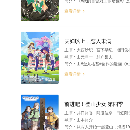
简介：
《#我的百合乃工作是也#》是未幡创作在日本一讯社出版的以描述女性之间复杂情感的题材为主的漫画。近日，该漫画宣布TV动画化~ 《#我的百合乃工作是也#》首次在2017年
查看详情

完结
夫妇以上，恋人未满
主演：
大西沙织 宫下早纪 增田俊树 山下诚
导演：
山元隼一 加户誉夫
简介：
由#金丸祐基#创作的漫画《
查看详情

更新至第12集
前进吧！登山少女 第四季
主演：
井口裕香 阿澄佳奈 日笠阳
导演：
山本裕介
简介：
从两人开始一起登山，海拔197米的天览山，599米的高尾山，1786米的三座山