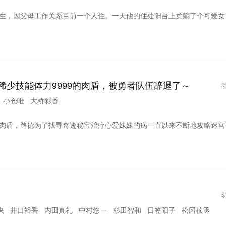
命来到人界学习人类相关之事！ 森太郎半信半疑…此外高中同学小紬似乎也对森太郎有意思，还说要做便当给他吃，打工的餐厅也有个可爱女生说想跟他做朋友！这到底是桃花期还是桃花劫？ 平凡高中男生不平凡，身边正妹环绕，众人羡慕都来不及了他却不知所措！ 这是天使和高一男生就此展开一段两小无猜同居爱情故事！
稀少技能体力9999的肉盾，被勇者队伍辞退了～
那 小仓唯 大桥彩香
伍的勇者个性蛮横，将路德从冒险队伍里面辞退了。原因是路德身上有个未知技能，勇者宣称这个技能会扯队伍后腿，甚至还说这是一个垃圾技能…… 不过最后却证明了那不是垃圾技能，而是一个强悍技能！ 凭借着9999护盾与强悍技能于一身的最强肉盾，路德的第一章冒险故事揭幕！
央 井口裕香 内田真礼 中村悠一 杉田智和 日笠阳子 松冈祯丞