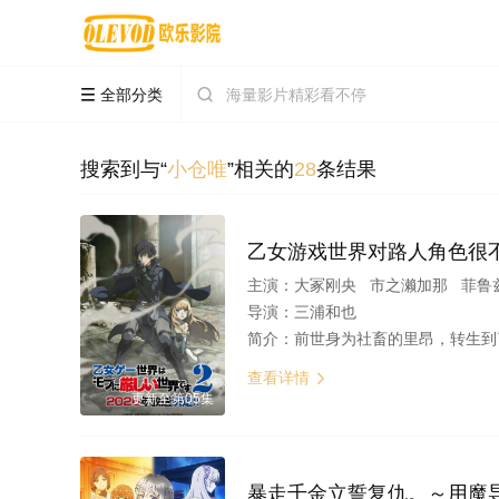
全部分类


搜索到与“
小仓唯
”相关的
28
条结果
乙女游戏世界对路人角色很不
主演：
大冢刚央 市之濑加那 菲鲁兹·蓝 石田彰 佐仓
导演：
三浦和也
简介：
前世身为社畜的里昂，转生到了某款剑与魔法题材的乙女游戏世界。 这个世界奉行女尊男卑，他手中仅剩的依仗，就是前世被妹妹逼着通关这款游戏积攒下来的游戏情报。里昂靠着这
查看详情

更新至第05集
暴走千金立誓复仇。～用魔