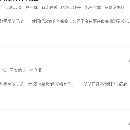
唯 上原步美 芹泽优 石上静香 阿座上洋平 水中雅章 高野麻里佳
牢。被倾尽所有的祖国所背叛的伊丽莎白，手握强力神器“七魔导书”决意流亡！借助邻国子爵卢卡斯的助力，她开始了新生活与商会经营。而胸中，始终燃烧着对祖国的炽烈复仇之火——惨遭退婚×锒铛入狱的天才美少女，手握最强魔导书操控人脉、经济、武力，向背叛者们展开痛快淋漓的逆袭。逆转复仇奇幻剧，此刻揭幕！
佳奈 子安武人 小仓唯
就是无法坦诚相待！！ 太过亲近，又太过遥远的优希也与美玖。 维系着两人的，是小学六年级时开始的“我爱你游戏”。 轮流说出“我爱你”，谁先害羞谁就输。 直到现在仍在继续的，这场较劲。 想要赢得“我爱你游戏”后，再告白──。 想要赢得“我爱你游戏”，让对方承认自己的“喜欢”──。 为了结束这场双向暗恋， 倾注所有心意的“恋爱游戏”，现在开始！！