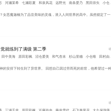
濑茉希 七濑彩夏 和泉风花 远野光 南条爱乃 黑田崇矢 小仓唯 竹达彩奈 小林优
中。虽然锁定了一个男学生，但回过神来，却变成跟他订下了恋人契约？可是根本没谈过恋爱的迦楠，一直接触到未知的感情！酸酸甜甜的青春与搞笑的风暴！纯真恶魔好对付又可爱的初恋爱情喜剧，开始啰！
不觉就练到了满级 第二季
田中美海 原田彩枫 沼仓爱美 和气杏未 杉山里穗 小仓唯 田村由香里
因过劳而死的前世，他希望过一种慢一点的生活，并花了三百年的时间杀死史莱姆作为他日常生活的一部分，以维持生计。 不知不觉间，我已经达到了满级，成为了世界最强
 三浦千幸 原田彩枫 近藤玲奈 藤井雪代 石飞惠里花 大久保瑠美 小原好美