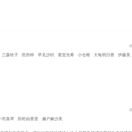
森铃子 田所梓 早见沙织 斋贺光希 小仓唯 大龟明日香 伊藤美来 加濑康之
小市真琴 田村由香里 濑户麻沙美