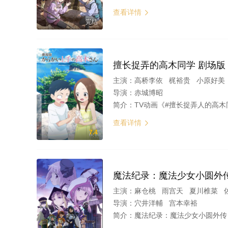
查看详情

完结
擅长捉弄的高木同学 剧场版
主演：
高桥李依 梶裕贵 小原好美
导演：
赤城博昭
简介：
TV动画《#擅长捉弄人的高木
查看详情

7.4
魔法纪录：魔法少女小圆外传
主演：
麻仓桃 雨宫天 夏川椎菜 
导演：
穴井洋輔 宫本幸裕
简介：
魔法纪录：魔法少女小圆外传