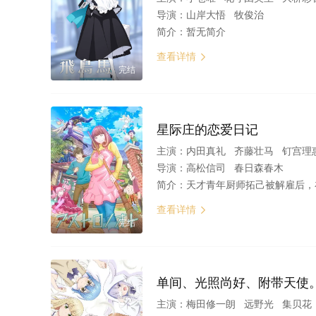
导演：
山岸大悟 牧俊治
简介：
暂无简介
查看详情

完结
星际庄的恋爱日记
主演：
内田真礼 齐藤壮马 钉宫理
导演：
高松信司 春日森春木
简介：
天才青年厨师拓己被解雇后，在一家名为 Astro 庄的老式公寓找到
查看详情

完结
单间、光照尚好、附带天使
主演：
梅田修一朗 远野光 集贝花