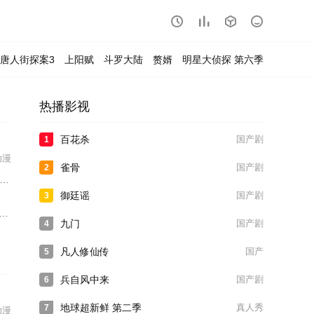




唐人街探案3
上阳赋
斗罗大陆
赘婿
明星大侦探 第六季
热播影视
百花杀
国产剧
1
动漫
雀骨
国产剧
2
御廷谣
国产剧
3
九门
国产剧
4
凡人修仙传
国产
5
兵自风中来
国产剧
6
地球超新鲜 第二季
真人秀
7
动漫