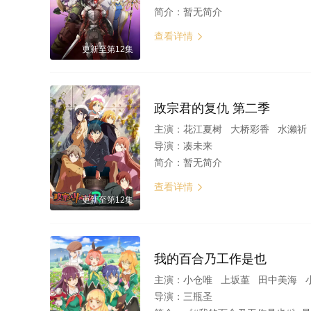
简介：
暂无简介
查看详情

更新至第12集
政宗君的复仇 第二季
主演：
花江夏树 大桥彩香 水濑祈 三
导演：
凑未来
简介：
暂无简介
查看详情

更新至第12集
我的百合乃工作是也
主演：
小仓唯 上坂堇 田中美海 
导演：
三瓶圣