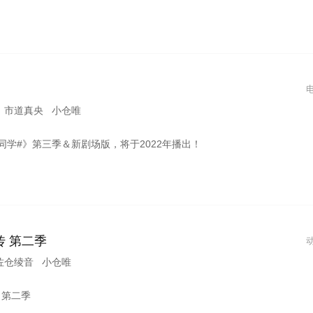
 市道真央 小仓唯
同学#》第三季＆新剧场版，将于2022年播出！
 第二季
佐仓绫音 小仓唯
 第二季