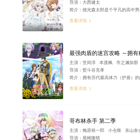
导演：
大西健太
简介：
德光森太郎是个平凡的高中男生，因父母工作关系目前一个人住。一天他的住处阳台上竟躺了个可爱女孩飞羽，她自称是天使，奉神明之
查看详情

完结
最强肉盾的迷宫攻略 ～拥有
主演：
笠间淳 本渡枫 市之濑加
导演：
熨斗谷充孝
简介：
拥有历代最高体力（护盾）的肉盾，路德为了找寻奇迹秘宝治疗心爱妹妹的病一直以来不断地攻略迷宫。 不过，所属队
查看详情

更新至第12集
哥布林杀手 第二季
主演：
梅原裕一郎 小仓唯 东山奈
导演：
尾崎隆晴