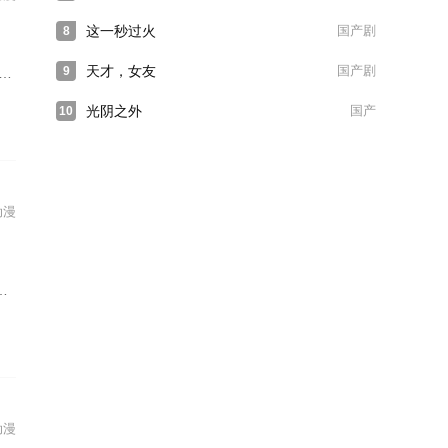
这一秒过火
国产剧
8
天才，女友
国产剧
9
光阴之外
国产
10
动漫
动漫