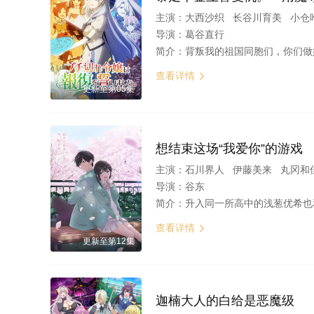
主演：
大西沙织 长谷川育美 小仓
导演：
葛谷直行
简介：
背叛我的祖国同胞们，你们做好觉悟了吗？ 建国纪念舞会的夜晚，公爵千金伊丽莎白突然遭到变心的王太子解除婚约，随即被关入大
查看详情

更新至第05集
想结束这场“我爱你”的游戏
主演：
石川界人 伊藤美来 丸冈和
导演：
谷东
简介：
升入同一所高中的浅葱优希也和樱美玖，是一对“双向暗恋”的青梅竹马。 明明已经察觉到了自己的心意… 明明那句“喜欢”随时都要溢出来… …可是，
查看详情

更新至第12集
迦楠大人的白给是恶魔级