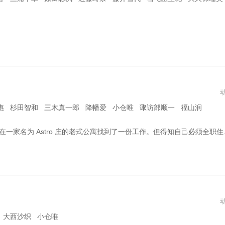
惠 杉田智和 三木真一郎 降幡爱 小仓唯 诹访部顺一 福山润
了一份工作。但得知自己必须全职住在那里后，他开始犹豫不决——直到他遇到了美丽迷人的房东米拉。两人开始一起工作，联系也越来越深。但米拉有一个秘密：她不是这个星球的人！
。
 大西沙织 小仓唯