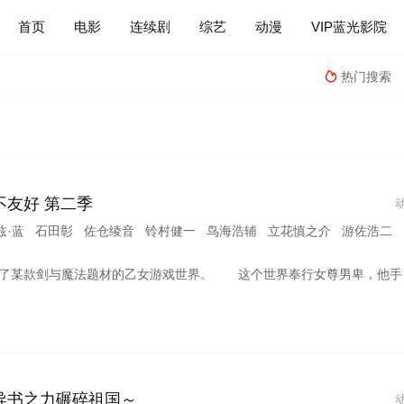
首页
电影
连续剧
综艺
动漫
VIP蓝光影院
热门搜索

友好 第二季
绫音 铃村健一 鸟海浩辅 立花慎之介 游佐浩二 桧山修之 竹内顺子 大原沙耶香 雨宫天 小仓唯 宇垣秀成 黑田崇矢
份攻略知识，想方设法在这个不讲道理的世界艰难求生。 原作里本该是坐拥一众帅哥的女主角奥莉薇亚、注定沦为欺压女主的反派千金安洁莉卡，都和里昂缔结了深厚友情。即便不断被抢占了女主位置的玛丽耶从中作梗，里昂依旧一路晋升至子爵。 但正因里昂大幅改写了游戏原本的剧情走向，这个世界渐渐开始出现异变扭曲。 之后里昂被提拔进入已成圣女的玛丽耶麾下的圣女亲卫队，就此被卷入足以撼动霍尔法特王国的巨大阴谋之中……
导书之力碾碎祖国～