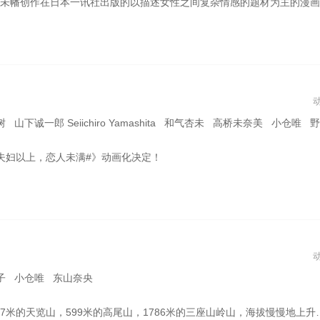
一月连载于《comic百合姬》第48期，并且持续连载。在中国，本漫画被以《#百合是我的工作！#》的译名于东立出版社出版。 【简介】 这是发生在一家以“上演美丽优雅的女子校园生活”为主题的主题咖啡厅中的故事。白木阳芽，一个在平时生活中就擅长利用自己美貌和演技来获得他人好感的一个女子高中生，因为意外被该咖啡厅店长御子柴舞骗入咖啡厅中上班。由此，一场围绕各个角色的是“真实情感”和“表演情感”争端误解开始爆发。
一郎 Seiichiro Yamashita 和气杏未 高桥未奈美 小仓唯 野上翔 内田修一
#夫妇以上，恋人未满#》动画化决定！
子 小仓唯 东山奈央
岭山，海拔慢慢地上升。 后来登上了两人的回忆之山谷川岳，在周游关东名峰的过程中，伙伴也渐渐地增加了，大家一起过着充实的户外生活。 对山的知识、道具、自身体力更加充实后，小葵将以更高的高度为目标。