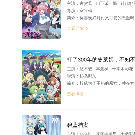
主演：
古贺葵 山下诚一郎 铃代纱弓 河
导演：
室谷靖
简介：
你喜欢好对付又可爱的恶魔吗？女恶魔迦楠为了品尝美味的灵魂，潜入人间世界的高
查看详情

完结
打了300年的史莱姆，不知
主演：
悠木碧 本渡枫 千本木彩花 
导演：
杉岛邦久
简介：
梓成为了不朽的魔女，并在女神的安排下转生到了异世界。 回想自己
查看详情

更新至第12集
碧蓝档案
主演：
小仓唯 花守由美里 大桥彩香