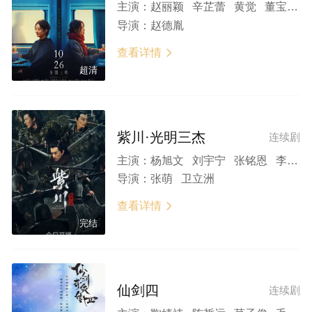
主演：
赵丽颖 辛芷蕾 黄觉 董宝石 安沺 小爱 王梓薇 张帆 冯雪雅 韩玺曈 杭程宇 崔俊 甫枭虎 李延 张会苓 王福安
导演：
赵德胤
查看详情

超清
紫川·光明三杰
连续剧
主演：
杨旭文 刘宇宁 张铭恩 李墨之 蔡卓音 马少骅 修庆 张帆 黄昊月 郝汉 刘星鹤 张译文 吴赫伦 陈泇文 李果
导演：
张萌 卫立洲
查看详情

完结
仙剑四
连续剧