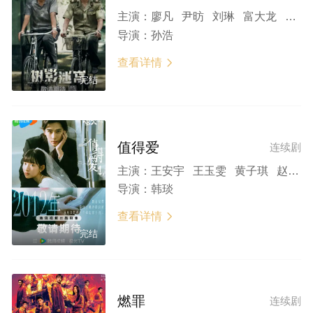
主演：
廖凡 尹昉 刘琳 富大龙 黄米依 赵阳 马苏 张桐 房子斌 张帆 王艺禅 白志迪 李丛喜 段博文 林沐然 赵佳丽 陶慧 陈玺旭
导演：
孙浩
查看详情

完结
值得爱
连续剧
主演：
王安宇 王玉雯 黄子琪 赵佳丽 张帆 杨昀昊 耿乐 张宥浩 孙嘉灵 程莉莎 郭晓东
导演：
韩琰
查看详情

完结
燃罪
连续剧