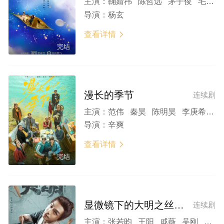
主演：
鞠婧祎 陈哲远 茅子俊 毛晓慧 王媛可 张帆 汪铎 陈楚河 李欣泽 李沐宸
导演：
杨玄
查看详情

完结
漫长的季节
连续剧
主演：
范伟 秦昊 陈明昊 李庚希 刘奕铁 蒋奇明 刘琳 史彭元 侯岩松 林晓杰 王佳佳 杨一威 唐曾 张帆
导演：
辛爽
查看详情

完结
显微镜下的大明之丝绢案
连续剧
主演：
张若昀 王阳 戚薇 吴刚 高亚麟 费启鸣 侯岩松 翟小兴 房子斌 王同辉 汤梦佳 尹铸胜 张帆 钱漪