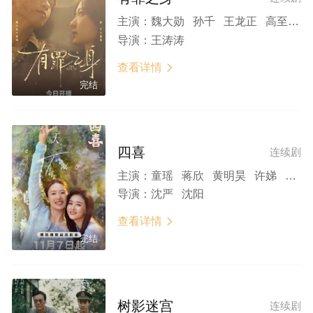
主演：
魏大勋 孙千 王龙正 高至霆 王真儿 吴刚 李传缨 张帆 林鹏 石文中 杨子骅 曲高位 王维申 扈天翼 肖鼎臣 徐思雨 李艺科 侯拂明 星棋
导演：
王涛涛
查看详情

完结
四喜
连续剧
主演：
童瑶 蒋欣 黄明昊 许娣 林晓杰 侯岩松 岳红 付辛博 王菊 黄澄澄 宣言 马旭东 李之夏 牛飘 谭希和 王瑞欣 王澜 冯鹏 周游 张帆 刘思辰
导演：
沈严 沈阳
查看详情

完结
树影迷宫
连续剧