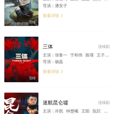
导演：
潘安子
查看详情

完结
三体
连续剧
主演：
张鲁一 于和伟 陈瑾 王子文 林永健 李小冉 张帆 白客
导演：
杨磊
查看详情

完结
迷航昆仑墟
连续剧
主演：
许凯 钟楚曦 王阳 阮巨 张晨光 洪剑涛 孟阿赛 包贝尔 张馨予 黑泽 盖雨嘉 马启越 何奉天 程涛 张帆 左金珠 左二龙 韩姝妹 强宇 吴雨峰 威力斯 高曙光 何赛飞 陈紫函