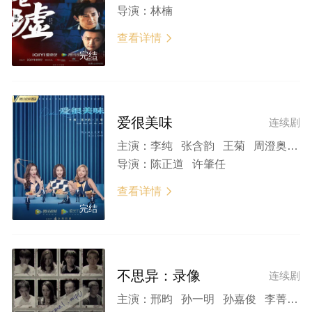
导演：
林楠
查看详情

完结
爱很美味
连续剧
主演：
李纯 张含韵 王菊 周澄奥 刘冬沁 任彬 张帆 杨博潇 王圣迪
导演：
陈正道 许肇任
查看详情

完结
不思异：录像
连续剧
主演：
邢昀 孙一明 孙嘉俊 李菁 吴彦琦 王辰昊 刘巴特尔 季丹妮 越娜 张帆 李博洋