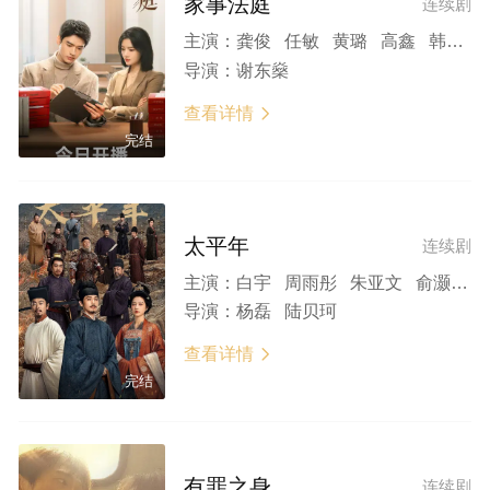
家事法庭
连续剧
主演：
龚俊 任敏 黄璐 高鑫 韩云云 张帆 张承 邹元清 王宫良 周杨洋 吴玉芳 邓莎 丁嘉丽 李诚儒 迟蓬 丁子玲
导演：
谢东燊
查看详情

完结
太平年
连续剧
主演：
白宇 周雨彤 朱亚文 俞灏明 董勇 倪大红 保剑锋 郝平 蒋恺 尤勇智 张晓晨 刘畅 梅婷 于洋 张帆 吴昊宸 薛佳凝 海一天 赵子琪 尤靖茹 魏千翔 朱嘉琦 任宥纶 牛超 田雷 赫子铭 贾宏伟
导演：
杨磊 陆贝珂
查看详情

完结
有罪之身
连续剧