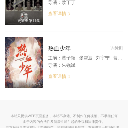
导演：
欧丁丁
查看详情

更新至第11集
热血少年
连续剧
主演：
黄子韬 张雪迎 刘宇宁 曹曦月 王劲松 张帆 朱杰 泓萱 卢星宇 黄少祺
导演：
朱锐斌
查看详情

完结
本站只提供WEB页面服务，本站不存储、不制作任何视频，不承担任何
由于内容的合法性及健康性所引起的争议和法律责任。
若本站收录内容侵犯了您的权益，请附说明联系邮箱，本站将第一时间处理。