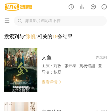






搜索到与“
张帆
”相关的
19
条结果
人鱼
连续剧
主演：
刘孜 张开泰 黄杨钿甜 董勇 张帆 陈创 何思甜 张棪琰 罗海琼 是安 赵健
导演：
杨磊
查看详情

更新至第08集