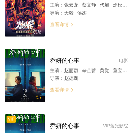
主演：
张云龙 蔡文静 代旭 涂松岩 王龙正 王同辉 张帆 苏劲源 李家豪
导演：
天毅 侯杰
查看详情

完结
乔妍的心事
电影
主演：
赵丽颖 辛芷蕾 黄觉 董宝石 安沺 小爱 王梓薇 张帆 冯雪雅 韩玺曈 杭程宇 崔俊 甫枭虎 李延 张会苓 王福安
导演：
赵德胤
查看详情

5.7
VIP
乔妍的心事
VIP蓝光影院