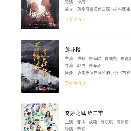
导演：
李昂
简介：
药物研发员傅云深与外科医生朱旧在欠发达地区进行人道医疗救援，两人从误解到经历生死后的两心相许，还来不
查看详情

完结
莲花楼
主演：
成毅 曾舜晞 肖顺尧 陈
导演：
郭虎 任海涛
简介：
该剧改编自藤萍的小说《吉祥纹莲花楼》。十年前四顾门门主李相夷以相夷太剑冠绝天下，为正道武林之光，却因与金鸳盟盟主笛飞声约战东海，两大高手就此消失在万顷碧波之上。四顾门与金鸳盟也两败俱伤渐渐消失于江湖
查看详情

更新至演唱会
奇妙之城 第二季
主演：
张杰 成毅 薛凯琪 何超莲
导演：
萧寒