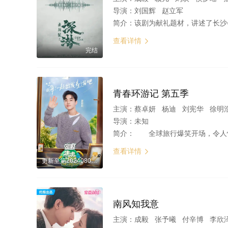
导演：
刘国辉 赵立军
简介：
该剧为献礼题材，讲述了长沙会战之前，一段险象环生却不失热血信仰，致敬无名英雄的谍战传奇
查看详情

完结
青春环游记 第五季
主演：
蔡卓妍 杨迪 刘宪华 徐明浩 黄子弘凡 吴奇隆 金晨 成
导演：
未知
简介：
全球旅行爆笑开场，令人惊艳的cos角色扮演，去往全球10个城市，探索
查看详情

更新至第20240803期
南风知我意
主演：
成毅 张予曦 付辛博 李欣