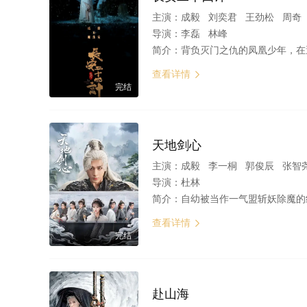
主演：
成毅 刘奕君 王劲松 周奇 佟梦实 徐璐 倪大红
导演：
李磊 林峰
简介：
背负灭门之仇的凤凰少年，在遭遇巨变后改名换姓谢淮安，潜伏十
查看详情

完结
天地剑心
主演：
成毅 李一桐 郭俊辰 张智尧 谭
导演：
杜林
简介：
自幼被当作一气盟斩妖除魔的终极兵器培养的王权富贵（成毅 饰），遇到了潜入王权山庄做间谍的蜘蛛精清瞳（
查看详情

完结
赴山海