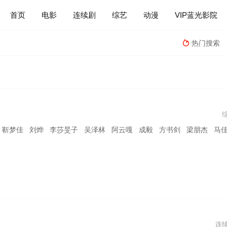
首页
电影
连续剧
综艺
动漫
VIP蓝光影院
热门搜索

靳梦佳 刘烨 李莎旻子 吴泽林 阿云嘎 成毅 方书剑 梁朋杰 马佳 奇
连