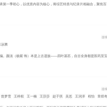
综艺特质与纪录片相融合，聚焦百味生活探究城市奥妙。以明星探寻和生活于城市中的文艺爱好者、饕餮美食家和匠心青年等等为切入点勾勒城市内在精神的人物故事。
连
朱泳腾
（成毅 饰）的真情，却不料要用风华正茂的八百年来忘却他。一尾上古遗留仅剩自己的九鳍 ，习惯了颜淡的故事，竟将自己融入到颜淡的故事里，为寻颜淡弃仙成妖，余墨山主便成了颜淡重新开始生活的强大寄托。铘阑山，也成了他们一起安定的家，为了壮大自己，余墨常带颜淡"日行一善"，处罚恶人时却遇到前世应渊君，今生除妖天师唐周的阻扰和迫害。进而展开了颜淡和这天师既斗智，又共患难的凡间生活。在帮助唐周找寻四件上古神器的同时，发现了一个又一个带着神秘色彩的事情。神器寻完，帝君归位。颜淡此刻终于发现自己的归
连
 赵子琪 吴恙 王润泽 程怡 章煜奇 张志坚 王劲松 刘敏涛 刘钧 岳旸 左小青 印小天 曹骏 毕彦君 吴彦姝 翟万臣 曹磊 黄小蕾 孙强 李乃