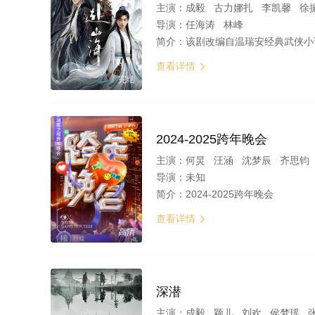
主演：
成毅 古力娜扎 李凯馨 徐
导演：
任海涛 林峰
简介：
该剧改编自温瑞安经典武侠小说《神州奇侠》，讲述了肖明明（成毅 饰）曾是一名酷爱武侠小说、意气风发、充满正义感的少年。可步入社会后，现实磨平了他的棱角，逐渐
查看详情

完结
2024-2025跨年晚会
主演：
何炅 汪涵 沈梦辰 齐思钧 
导演：
未知
简介：
2024-2025跨年晚会
查看详情

高清
深潜
主演：
成毅 颖儿 刘欢 侯梦瑶 