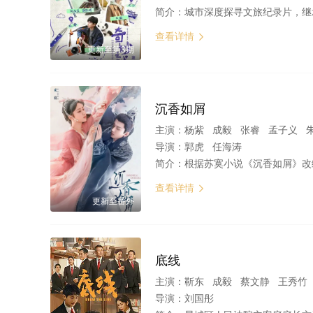
简介：
城市深度探寻文旅纪录片，继承第一季初心，以优质内容为核心，将
查看详情

更新至第3期
沉香如屑
主演：
杨紫 成毅 张睿 孟子义 
导演：
郭虎 任海涛
简介：
根据苏寞小说《沉香如屑》改编。颜淡（杨紫 饰）本是上古遗族——四叶菡萏，自古全身都是医药至宝，由于提前一百年与她那双生姊妹芷昔在王母盛宴上化形成人，这便遇到了生平最大的劫——情劫。本想用半颗心换应渊君
查看详情

更新至番外
底线
主演：
靳东 成毅 蔡文静 王秀竹 曾梦雪 王梓权 王一楠 王莎莎
导演：
刘国彤