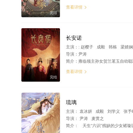
查看详情

完结
长安诺
主演：
: 赵樱子 成毅 韩栋 梁婧娴 韩承羽 杨超越 王劲
导演：
尹涛
简介：
雍临领主孙女贺兰茗玉自幼聪颖，少年与盛州九皇子萧承煦意外结识，二人性情相投，情愫渐生。萧承煦“战死”的消息误传，茗玉为救承煦胞弟萧承轩，被迫嫁与承煦三哥盛州王萧承睿，身陷后宫。萧承煦屡立战功助萧承睿称帝，
查看详情

完结
琉璃
主演：
袁冰妍 成毅 刘学义 张予曦 白澍 李俊逸 
导演：
尹涛 麦贯之
简介：
天生“六识”残缺的少女褚璇玑和离泽宫弟子禹司凤等一众江湖