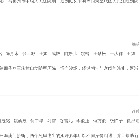
与热血都奉献给了中国的司法事业。而今，方远的徒弟兼法助周亦安也刚刚成为员额法官，曾经的师徒团，现在分散到不同的审判岗位，继续发光发热。最高法研究室的年轻女干部叶芯突然空降，让星城法院有了更多变化。这三代法院人，在一宗宗案件中，发扬着法院传帮带的优良传统，他们始终坚守着司法、道德、人性的底线。
连
 张丰毅 王姬 成毅 雨婷儿 姚橹 王劲松 王庆祥 王辉 张光北 王绘春 杜源 毕彦君 杨明娜
军历练，浴血沙场，经过朝堂与宫闱的洗礼，逐渐成长为一名杰出的政治军事家，最终开创了“远迈汉唐”的永乐盛世的故事。
连
铭 姚奕辰 何中华 习雪 谷雪儿 李俊逸 傅方俊 杨肸子 徐思雨 韩承羽 白
个死里逃生的姐妹多年后以不同身份相遇，并且帮助新帝李炎重振大唐的故事。 本剧根据飞花中篇小说《剑器行》改编。