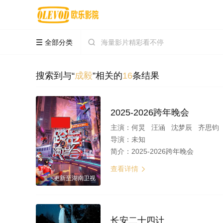
全部分类


搜索到与“
成毅
”相关的
16
条结果
2025-2026跨年晚会
主演：
何炅 汪涵 沈梦辰 齐思钧 
导演：
未知
简介：
2025-2026跨年晚会
查看详情

更新至湖南卫视
长安二十四计