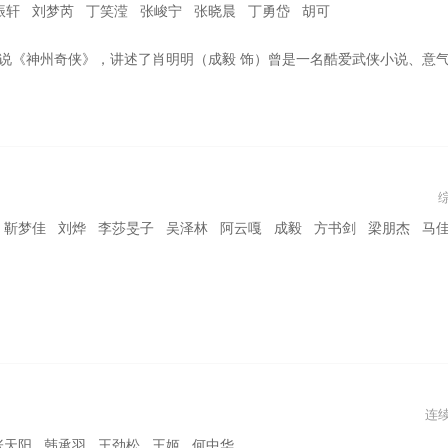
振轩 刘梦芮 丁笑滢 张峻宁 张晓晨 丁勇岱 胡可
成了一介怂人，如今只靠上网写武侠小说寄托自己的侠心。适逢公司研发一款沉浸式科技魔典写作系统，该系统在输入小说大纲后，可将使用者投射为故事主角，并根据使用者的行动补全故事，生成小说。作为写手，肖明明以小说男主角萧秋水的视角游历了一次武林世界：他先后经历了“权力帮”的暗算追杀、兄弟唐柔身死、萧家遭难父母离世等，从武力低微、奉行苟且偷生的剑客，经历重重考验，逐步成长为一代侠者的故事
靳梦佳 刘烨 李莎旻子 吴泽林 阿云嘎 成毅 方书剑 梁朋杰 马佳 奇
连
张天阳 韩承羽 王劲松 王姬 何中华