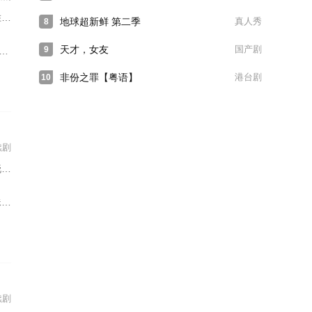
天
地球超新鲜 第二季
真人秀
8
天才，女友
国产剧
9
非份之罪【粤语】
港台剧
10
续剧
璟
。
续剧