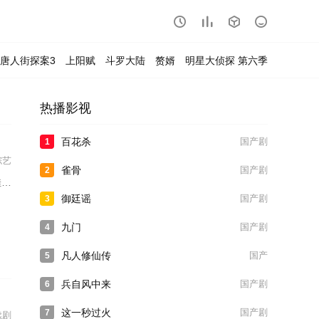




唐人街探案3
上阳赋
斗罗大陆
赘婿
明星大侦探 第六季
热播影视
百花杀
国产剧
1
综艺
雀骨
国产剧
2
煜
御廷谣
国产剧
3
九门
国产剧
4
凡人修仙传
国产
5
兵自风中来
国产剧
6
这一秒过火
国产剧
7
续剧