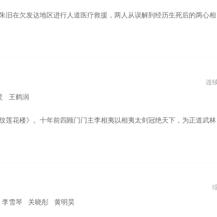
及坦诚心意，一场事故让傅云深陷入人生低谷，他斩断与朱旧的联系。一年后，朱旧以家庭医生的身份与傅云深重逢，面对他的百般刁难，朱旧用坚韧乐观的心态与不离不弃的爱慢慢融化云深，陪他走出黑暗深渊。 同时本剧也讲述了顾阮阮倒追傅西洲，两人先婚后爱的甜虐故事。
连
都灵 王鹤润
。十年后乡间游医李莲花拖着一座莲花楼行走世间，误打误撞得了个名医的头衔，本不想涉足江湖的他就这样卷入江湖。梦想行侠仗义安天下的热血少爷方多病则察觉李莲花不简单，于是誓要找出李莲花假冒名医的罪证，而一直将李相夷视为劲敌的笛飞声，在重出江湖后认出不起眼的游医李莲花就是李相宜，又怎能轻易放过。经过一系列案件，三人竟在嬉笑怒骂的破案过程中结下了深厚的友谊。本已无心江湖事的李莲花和笛飞声在以天下安危为己任的少年方多病的带动下也重新燃起热血豪情，三人携手战斗，共破江湖奇案，还天下正义和太平。
 李雪琴 关晓彤 黄明昊