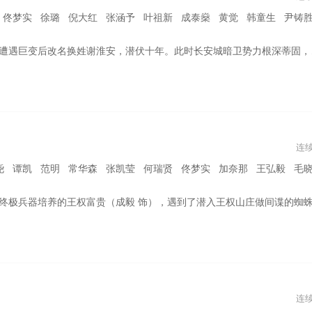
 张涵予 叶祖新 成泰燊 黄觉 韩童生 尹铸胜 宋佳伦 边程 李宗翰 张晓谦 陈姝君 王子璇 王祖一 刘怡潼 郭丞 陈天
年。此时长安城暗卫势力根深蒂固，各方势力欲夺王权。在波谲云诡的江湖纷争与朝堂暗战中，谢淮安十年布局复仇之棋，一步步揭开往事迷雾，侠义之战即将开始。
连
凯 范明 常华森 张凯莹 何瑞贤 佟梦实 加奈那 王弘毅 毛晓慧 卢靖姗 晏云
李一桐 饰）。清瞳的出现，越发激起富贵对妖怪看法的改变，在清瞳描绘的世界中，富贵体会到从未有过的自由，憧憬天下大同的信念也被逐渐点燃。相互救赎的二人，许下“万水千山我陪你看”的承诺，富贵在经历万剑穿心后，毅然挣脱王权山庄的桎梏，走上他们所坚持的道
连