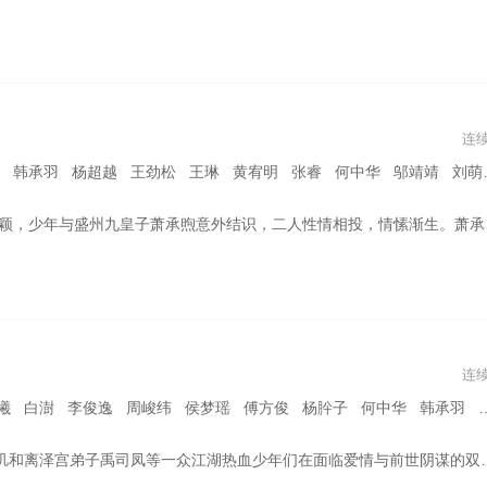
连
松 王琳 黄宥明 张睿 何中华 邬靖靖 刘萌萌 赵文浩 赵东泽 薛泽源 唐瑞雪 张墨锡 傅方俊 黄羿 李泽 付梦妮 卢星宇 杨晋恒
建立大晟国，却因功高盖主遭到其猜忌，加之得知当年母妃身死、父王传位的真相，承煦决意篡权复仇。还未得手，萧承睿却旧疾复发溘然薨逝，并下诏令茗玉之子萧启元继位，以牵制萧承煦，稳固朝堂。萧承煦被迫扶持萧启元，却仍一心求娶贺兰茗玉。与此同时，启元渐渐长大，不满萧承煦的控制，更在旁人挑拨下得知母亲与萧承煦私情，对其二人心生怨恨。贺兰茗玉以大晟上下安定为重，竭力在启元和萧承煦之间寻求平衡。岂料承煦最终战死，而启元也生就一世情痴，随宠妃董若萱病逝而去。茗玉为了大晟的将来，再一次坚强陪伴在登基的小皇帝身边。
连
周峻纬 侯梦瑶 傅方俊 杨肸子 何中华 韩承羽 朱梓骁 姚奕辰 何晟铭 赵樱子 张棪琰 黄宥明 钱泳辰 杜俊泽
热血少年们在面临爱情与前世阴谋的双重压力下，经历磨难，饱尝悲欢离合，一路成长与收获，携手共对百般腥风血雨，缔造了一段极具色彩的仙侠传奇。