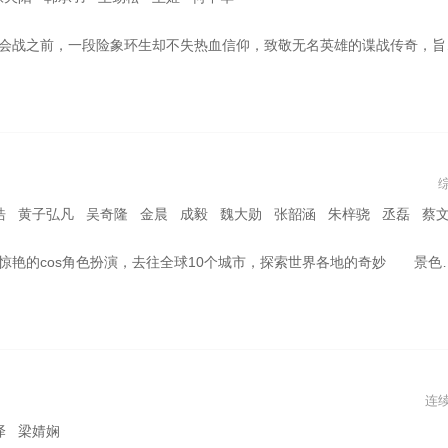
，旨在传递中国精神，弘扬中国力量。抗日战争时期，爱国青年云弘深与闻夜鸣在善恶交织的疑云迷雾下，局中设局、步步为营，在国恨面前放下家仇，将自己设为死棋，挖出潜伏在国军内部的日本特工“黑执事”，扭转长沙战局的高燃故事。
毅 魏大勋 张韶涵 朱梓骁 丞磊 蔡文静 毛晓彤 陈立农 谢霆锋 马天宇 宋雨琦 宁艺卓 黄仁俊 章昊 文俊辉 钟辰乐 王怡人 董思成 钱
世界各地的奇妙 景色，发现鲜为人知的宝藏，在旅途中发掘当地人的生活方式、风俗习惯和传统文化。 2024拥抱龙年，飞龙在天，春游家族愿意与您，开启一场又一场的欢乐之旅。
连
泽 梁婧娴