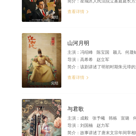
简介：
星城区人民法院立案庭庭长方远，与榕州市中级人民法院刑一庭副庭长宋羽霏同为星城区人民法院副院长张伟民的徒弟，师徒三人将青春
查看详情

完结
山河月明
主演：
冯绍峰 陈宝国 颖儿 何晟铭 陈月末
导演：
高希希 赵立军
简介：
该剧讲述了明初时期朱元璋的第四子燕王朱棣自幼随
查看详情

完结
与君歌
主演：
成毅 张予曦 韩栋 宣璐 何晟
导演：
刘国楠 赵力军
简介：
故事讲述了唐末文宗年间宰相旺涯满门抄斩，两