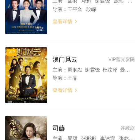
主演：
蓝羽 邓超 谢霆锋 庞玮 田川 陈嘉俊 郑恺 景甜 关晓彤 陈飞宇 李治廷 郭采洁 黄晓明 姚晨
导演：
王平久 段嵘
查看详情

高清
VIP
澳门风云
VIP蓝光影院
主演：
周润发 谢霆锋 杜汶泽 景甜 高虎 吴辰君
导演：
王晶
查看详情

超清
司藤
连续剧
主演：
景甜 张彬彬 李沐宸 张亦驰 吴俊余