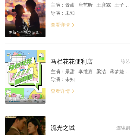
主演：
景甜 唐艺昕 王彦霖 王子文 谢楠 薛兆丰
导演：
未知
查看详情

更新至半熟之后0323
马栏花花便利店
综艺
主演：
景甜 李维嘉 梁洁 蒋梦婕 辰亦儒 董思成
导演：
未知
查看详情

更新至第20220308期
流光之城
连续剧