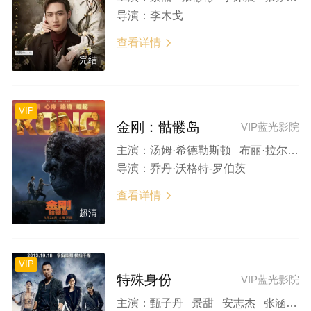
导演：
李木戈
查看详情

完结
VIP
金刚：骷髅岛
VIP蓝光影院
主演：
汤姆·希德勒斯顿 布丽·拉尔森 塞缪尔·杰克逊 约翰·古德曼 景甜
导演：
乔丹·沃格特-罗伯茨
查看详情

超清
VIP
特殊身份
VIP蓝光影院
主演：
甄子丹 景甜 安志杰 张涵予 郑中基