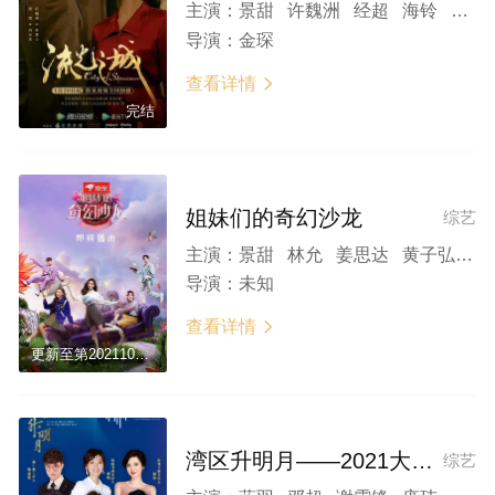
主演：
景甜 许魏洲 经超 海铃 迟嘉 王一菲 米咪 马闻远 杨朕 邢佳栋 曹艳艳 王子子 张棠 谭咏雯 刘妍 虞朗 赵茜
导演：
金琛
查看详情

完结
姐妹们的奇幻沙龙
综艺
主演：
景甜 林允 姜思达 黄子弘凡 祝子杰
导演：
未知
查看详情

更新至第20211025期
湾区升明月——2021大湾区中秋电影音乐晚会
综艺