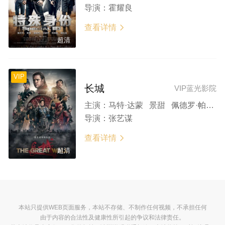
导演：
霍耀良
查看详情

超清
VIP
长城
VIP蓝光影院
主演：
马特·达蒙 景甜 佩德罗·帕斯卡 刘德华 威廉·达福
导演：
张艺谋
查看详情

超清
本站只提供WEB页面服务，本站不存储、不制作任何视频，不承担任何
由于内容的合法性及健康性所引起的争议和法律责任。