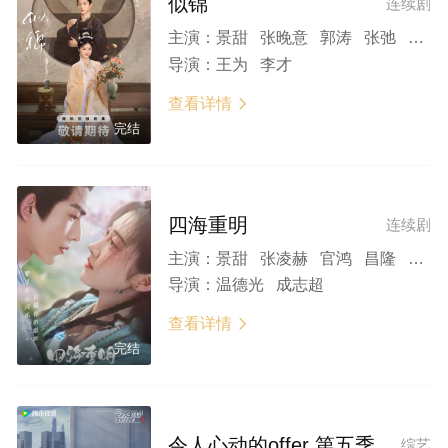
似锦
连续剧
主演：
景甜 张晚意 郭涛 张弛 徐好 白冰可 马苏 黄奕 章呈赫 吴冕
导演：
王为 李才
查看详情

完结
四海重明
连续剧
主演：
景甜 张凌赫 官鸿 昌隆 乔振宇 范明 高露 黄海冰 凌美仕 段钰 景研竣 刘书源 王名扬 姜震昊 何泽远 金俊秀 褚翰 韩帅 王泽宗 王荣宏 马心瑞 施羽 黄志玮
导演：
温德光 成志超
查看详情

完结
令人心动的offer 第五季
综艺