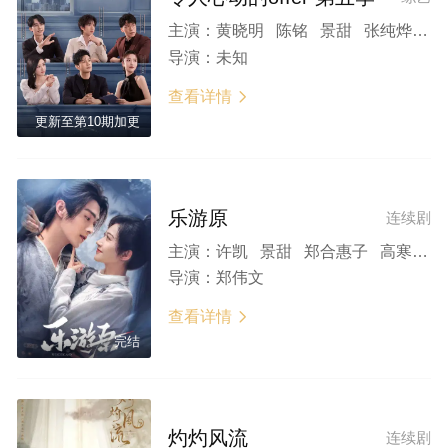
主演：
黄晓明 陈铭 景甜 张纯烨 贺峻霖 何运晨
导演：
未知
查看详情

更新至第10期加更
乐游原
连续剧
主演：
许凯 景甜 郑合惠子 高寒 赵嘉敏 刘冬沁 曾黎 于波 高曙光 何中华 朱宏嘉 何奉天 蒋恺
导演：
郑伟文
查看详情

完结
灼灼风流
连续剧