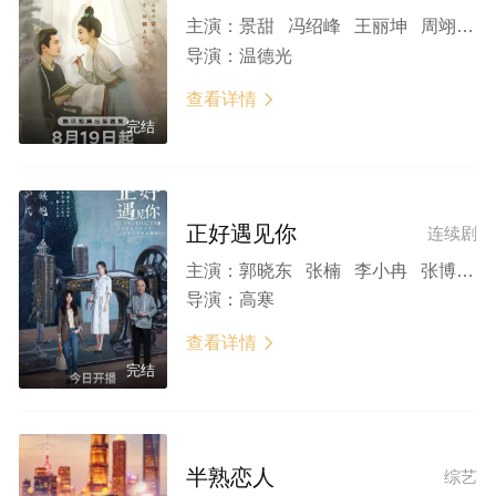
主演：
景甜 冯绍峰 王丽坤 周翊然 徐海乔
导演：
温德光
查看详情

完结
正好遇见你
连续剧
主演：
郭晓东 张楠 李小冉 张博 郑凯 孙伊涵 牛子藩 盛朗熙 吴千语 李德龙 惠英红 秦岚 佟丽娅 吴谨言 金晨 景甜 李一桐
导演：
高寒
查看详情

完结
半熟恋人
综艺