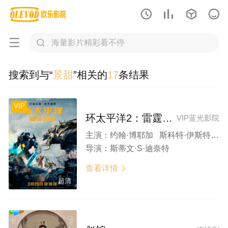






搜索到与“
景甜
”相关的
17
条结果
VIP
环太平洋2：雷霆再起
VIP蓝光影院
主演：
约翰·博耶加 斯科特·伊斯特伍德 卡莉·史派妮 景甜 查理·戴
导演：
斯蒂文·S·迪奈特
查看详情

超清