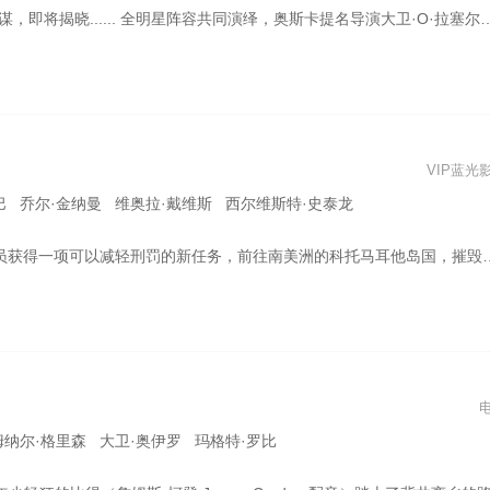
斯卡提名导演大卫·O·拉塞尔执导，克里斯蒂安·贝尔、玛格特·罗比、约翰·大卫·华盛顿主演，泰勒·斯威夫特惊喜亮相！当目击者变成嫌疑人，身处风暴中心的他们，该如何守护彼此，发现真相？
VIP蓝光
巴 乔尔·金纳曼 维奥拉·戴维斯 西尔维斯特·史泰龙
的科托马耳他岛国，摧毁纳粹时期遗留的约顿海姆监狱和实验室，它当前用于关押该国的政治犯并施行人体实验。执行任务期间，X特遣队遭遇巨型外星生物海星斯塔罗，并与它发生冲突
姆纳尔·格里森 大卫·奥伊罗 玛格特·罗比