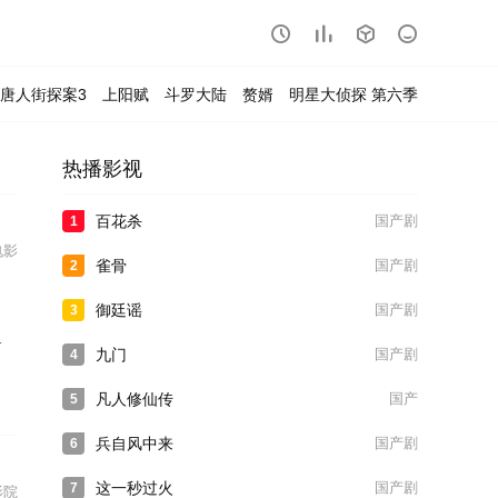




唐人街探案3
上阳赋
斗罗大陆
赘婿
明星大侦探 第六季
热播影视
百花杀
国产剧
1
电影
雀骨
国产剧
2
御廷谣
国产剧
3
九门
国产剧
4
凡人修仙传
国产
5
兵自风中来
国产剧
6
这一秒过火
国产剧
7
影院