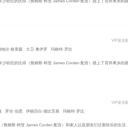
得老江湖巴拿巴的青睐、成为了团伙中的扛把子，怎料却将追随而来的昔日老友们推入死亡陷阱。 幡然醒悟后，比得化身“兔界阿汤哥”带领同伴展开海陆空三栖大营救。高空跳伞、水下救援、雪山速滑、快艇追击，无所不能。在这场冒险旅途中，比得收获了友情，理解了亲情，最终实现了自我成长，成为真正的“兔一哥
VIP蓝光
姆纳尔·格里森 大卫·奥伊罗 玛格特·罗比
得老江湖巴拿巴的青睐、成为了团伙中的扛把子，怎料却将追随而来的昔日老友们推入死亡陷阱。 幡然醒悟后，比得化身“兔界阿汤哥”带领同伴展开海陆空三栖大营救。高空跳伞、水下救援、雪山速滑、快艇追击，无所不能。在这场冒险旅途中，比得收获了友情，理解了亲情，最终实现了自我成长，成为真正的“兔一哥”
VIP蓝光
森 罗丝·伯恩 伊丽莎白·德比茨基 玛格特·罗比
居麦格雷戈先生。每天，比得兔都要闯入麦格雷戈的院子偷吃水果蔬菜，顺带和这个顽固凶残的老家伙对决一番。可就在某天，麦格雷戈意外身亡。快乐的兔子们带着郊外的野生动物闯入没有住人的房子大吃八喝，好不自在。然而好景不长，麦格雷戈的侄子托马斯（多姆纳尔·格里森 Domhnall Gleeson 饰）——一个在伦敦闯荡的精英——刚刚丢了工作，偏巧继承了这幢位于乡下的房子