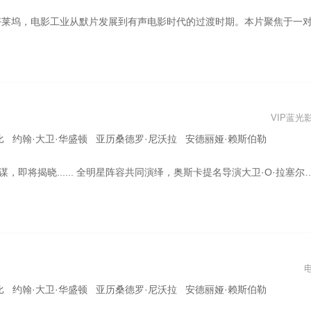
对她一见钟情。 参加这场派对的还有当时已声名大噪的中年男演员Jack Conard（布拉德·皮特 饰）和华裔女演员朱菲（李丽君 饰），还有尚在打拼的非裔爵士小号手Sidney（约翰·艾德坡 饰）。在派对上，Manny还结识了Jack，并在后者的引荐下来到了电影的拍摄现场工作，并因其过人的工作表现而受人赏识。同时，在片场的另一边，Nellie也因其惊艳的舞蹈和表演而被发觉，拍摄了一部让她声名鹊起的无声电影。 在后来的1927年，第一部有声电影《爵士歌手》上映，这永远地改变了电影工业与好莱坞的格局。Manny把握住了时代的机会，逐渐成长，成为了电影制片人；Nellie却因为自我放纵，无法再跟上有声时代的步伐，逐渐沉沦，被制片厂要求强行改造。Jack因其表演能力已不再适应有声时代，进入了备受煎熬的中年和事业双重危机。朱菲因其同性恋身份，无法再被日趋保守的好莱坞包容。Sidney成为了黑人爵士音乐片的演员，却被要求“把脸涂得更黑”以迎合刻板印象。 在此之后，五人的命运都急转直下。声貌诡异、行为变态的洛杉矶的黑帮头目James McKay（托比·马奎尔 饰）因Nellie欠下的赌债突然介入，打断了Manny的美好人生，电影也在此时进入一种黑暗的氛围。好莱坞的黄金时代，似乎在此逐渐消逝。那些曾经在影史上留下自己名字的人，也在变革的阵痛中被历史抛弃，在时光流转之下被世人遗忘..
VIP蓝光
比 约翰·大卫·华盛顿 亚历桑德罗·尼沃拉 安德丽娅·赖斯伯勒
斯卡提名导演大卫·O·拉塞尔执导，克里斯蒂安·贝尔、玛格特·罗比、约翰·大卫·华盛顿主演，泰勒·斯威夫特惊喜亮相！当目击者变成嫌疑人，身处风暴中心的他们，该如何守护彼此，发现真相？
比 约翰·大卫·华盛顿 亚历桑德罗·尼沃拉 安德丽娅·赖斯伯勒