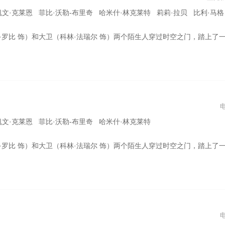
恩 菲比·沃勒-布里奇 哈米什·林克莱特 莉莉·拉贝 比利·马格努森 尤维·赫希特 谢尔比·西蒙斯
陌生人穿过时空之门，踏上了一场大胆、绚烂，充满未知的冒险之旅。他们回到过去，重历了各自生命中至关重要的时刻，也见证了对方命运的转折点，而他们之间的关系，又是否会因此改写
凯文·克莱恩 菲比·沃勒-布里奇 哈米什·林克莱特
陌生人穿过时空之门，踏上了一场大胆、绚烂，充满未知的冒险之旅。他们回到过去，重历了各自生命中至关重要的时刻，也见证了对方命运的转折点，而他们之间的关系，又是否会因此改写