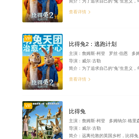
简介：
为了追求自己的“兔”生意义，年少轻狂的比得（詹姆斯·柯登 James Corden 配音）踏上了背井离乡的路并成功赢
查看详情

7.7
VIP
比得兔2：逃跑计划
主演：
詹姆斯·柯登 罗丝·伯恩 多
导演：
威尔·古勒
简介：
为了追求自己的“兔”生意义，年少轻狂的比得（詹姆斯·柯登 James Corden 配音）踏上了背井离乡的路并成功赢
查看详情

超清
VIP
比得兔
主演：
詹姆斯·柯登 多姆纳尔·格里
导演：
威尔·古勒
简介：
远离伦敦的英国乡村，比得兔（詹姆斯·柯登 James Corden 配音）和家人以及朋友们过着快乐的生活，当然除了那个侵占了他自由土地并杀害他父亲的邻