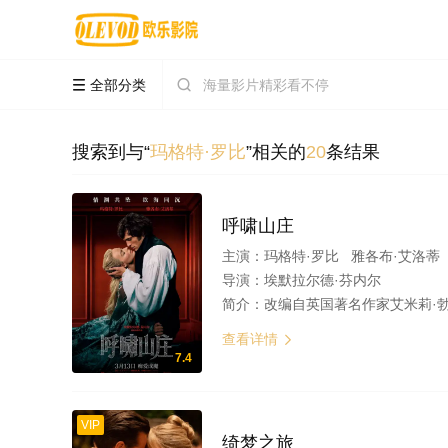
全部分类


搜索到与“
玛格特·罗比
”相关的
20
条结果
呼啸山庄
主演：
玛格特·罗比 雅各布·艾洛蒂
导演：
埃默拉尔德·芬内尔
简介：
改编自英国著名作家艾米莉·勃朗特同名经典作品，英格兰北部的荒原之上，一场跨越阶级的禁忌之恋正在上演。庄园之
查看详情

7.4
VIP
绮梦之旅