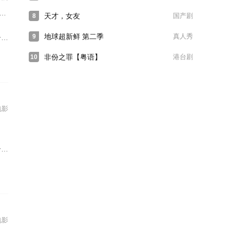
天才，女友
国产剧
8
地球超新鲜 第二季
真人秀
9
？
非份之罪【粤语】
港台剧
10
电影
？
电影