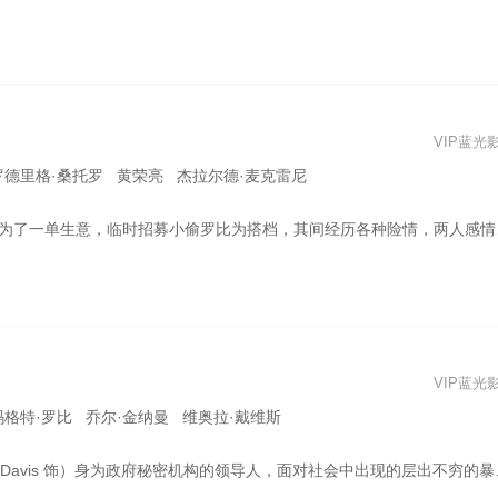
VIP蓝光
罗德里格·桑托罗 黄荣亮 杰拉尔德·麦克雷尼
了一单生意，临时招募小偷罗比为搭档，其间经历各种险情，两人感情也开始升温。
VIP蓝光
玛格特·罗比 乔尔·金纳曼 维奥拉·戴维斯
t Robbie 饰）、死亡射手（威尔·史密斯 Will Smith 饰）、回旋镖队长（杰·科特尼 Jai Courtney 饰）、复仇恶魔（杰伊·赫尔南德兹 Jay Hernandez 饰）和杀手鳄（阿德沃尔·阿吉纽依-艾格拜吉 Adewale Akinnuoye-Agbaje 饰）。 他们所要面对的，是拥有强大法力的魅巫（卡拉·迪瓦伊 Cara Delevingne 饰），她和她的哥哥一起制造了一种非常危险的武器，企图用此控制全人类。除此之外，阿曼达还必须提防为了解救女友小丑女而不惜一切手段的危险人物小丑