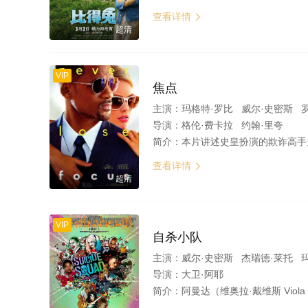
查看详情

超清
VIP
焦点
主演：
玛格特·罗比 威尔·史密斯 
导演：
格伦·费卡拉 约翰·里夸
简介：
本片讲述史皇扮演的欺诈高手为
查看详情

超清
VIP
自杀小队
主演：
威尔·史密斯 杰瑞德·莱托 
导演：
大卫·阿耶
简介：
阿曼达（维奥拉·戴维斯 Viola Davis 饰）身为政府秘密机构的领导人，面对社会中出现的层出不穷的暴力恐怖袭击事件，决心启用一批被关押在监狱中判了无期徒刑的超级反派们，他们是小丑女（玛歌特·罗比 Margo