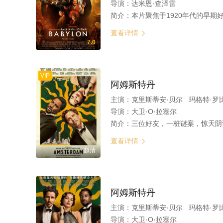
导演：
达米恩·查泽雷
简介：
本片聚焦于1920年代的早期好莱坞，电影工业从默片发展到有声电影时代的过渡时期。本片聚焦于一对男女主角的事业与情感，并追随了这一时期其他三位虚构角色的起起落落；他们都有各自的历史原型。 1926年的洛杉矶，墨西哥裔移民Manny（迭戈·卡尔瓦 饰）作为打杂工来到Kinoscope制片厂高管举办的放荡狂野的派对工作，在这里他邂逅了来自新泽西底层的金发女孩Nellie LaRoy（玛格特·罗比 饰）；她刚来到洛杉矶，狂放粗鲁，却又野心勃勃，希望在好莱坞成为一个电影明星，而Manny也
查看详情

7.0
VIP
阿姆斯特丹
主演：
克里斯蒂安·贝尔 玛格特·罗
导演：
大卫·O·拉塞尔
简介：
三位好友，一桩谜案，惊天阴谋，即将揭晓...... 全明星阵容共同演绎，奥
查看详情

超清
阿姆斯特丹
主演：
克里斯蒂安·贝尔 玛格特·罗
导演：
大卫·O·拉塞尔