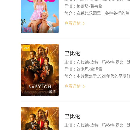
导演：
格蕾塔·葛韦格
简介：
在芭比乐园里，各种各样的芭比和肯每天都过着童话般100%完美的生活。但是某一天，芭比（玛格特·罗比 Margot Robbi
查看详情

超清
VIP
巴比伦
主演：
布拉德·皮特 玛格特·罗比 
导演：
达米恩·查泽雷
简介：
本片聚焦于1920年代的早期好莱坞，电影工业从默片发展到有声电影时代的过渡时期。本片聚焦于一对男女主角的事业与情感，并追随了这一时期其他三位虚构角色的起起落落；他们都有各自的历史原型。 1926年的洛杉矶，墨西哥裔移民Manny（迭戈·卡尔瓦 饰）作为打杂工来到Kinoscope制片厂高管举办的放荡狂野的派对工作，在这里他邂逅了来自新泽西底层的金发女孩Nellie LaRoy（玛格特·罗比 饰）；她刚来到洛杉矶，狂放粗鲁，却又野心勃勃，希望在好莱坞成为一个电影明星，而Manny也
查看详情

超清
巴比伦
主演：
布拉德·皮特 玛格特·罗比 