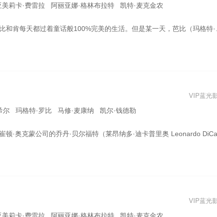
亚美莉卡·费雷拉 阿丽亚娜·格林布拉特 凯特·麦克金农
 饰）发现自己的生活开始有了变化——比如她的一天不再一帆风顺，她开始思考死亡的意义，甚至她的双脚也不再是完美的高跟鞋形——她竟然脚掌落地了！接连出现的不完美打破了芭比乐园的平静，意识到存在感危机的芭比被迫前往真实世界探寻真相，肯（瑞恩·高斯林 Ryan Gosling 饰）也一路同行，一场大冒险就此开启。
VIP蓝光
希尔 玛格特·罗比 马修·麦康纳 凯尔·钱德勒
岁的乔丹进入罗斯柴尔德公司，从接线员做起，在高级经纪人马克（马修·麦康纳 Matthew McConaughey 饰）指点下，进入了股票经纪人充满毒品和欲望的世界，半年后因“黑色星期一”，乔丹转投靠贩卖“便士股票”的小公司，凭借巧舌如簧获得成功，与邻居唐尼（乔纳·希尔 Jonah Hill 饰）和一班朋友另立门户，游走在灰色地带获利颇丰，获称“华尔街之狼”，然而，FBI已经开始留意他…
VIP蓝光
亚美莉卡·费雷拉 阿丽亚娜·格林布拉特 凯特·麦克金农