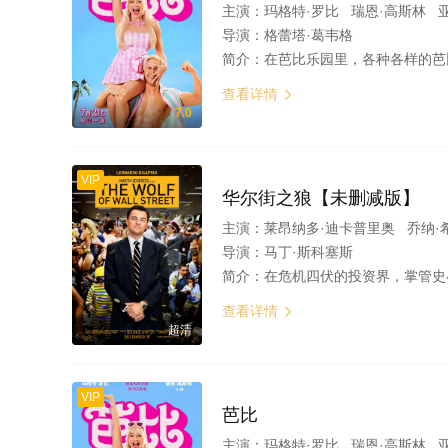
主演：
玛格特·罗比 瑞恩·高斯林 
导演：
格蕾塔·葛韦格
简介：
在芭比乐园里，各种各样的芭比和肯每天都过着童话般100%完美的生活。但是某一天，芭比（玛格特·罗比 Margot Robbie
查看详情

7.0
VIP
华尔街之狼【未删减版】
主演：
莱昂纳多·迪卡普里奥 乔纳·
导演：
马丁·斯科塞斯
简介：
在危机四伏的投资界，掌管史崔顿·奥克蒙公司的乔丹·贝尔福特（莱昂纳多·迪卡普里奥 Leonardo DiCaprio 饰）生活侈靡、实力雄厚。1987年，22
查看详情

超清
VIP
芭比
主演：
玛格特·罗比 瑞恩·高斯林 