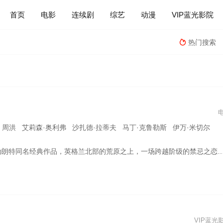
首页
电影
连续剧
综艺
动漫
VIP蓝光影院
热门搜索

 周洪 艾莉森·奥利弗 沙扎德·拉蒂夫 马丁·克鲁勒斯 伊万·米切尔
主的女儿凯茜（玛格特·罗比 饰）与被收养的孤儿希斯克利夫（雅各布·艾洛蒂 饰）青梅竹马，灵魂契合彼此深陷。爱意悄然滋长之时，现实的残酷和命运的捉弄却将二人分开。多年以后，他携风暴回来，纯洁的爱火逐渐从浪漫演变为痴狂，谱写了一曲关于欲望、爱与疯狂的史诗篇章。
VIP蓝光