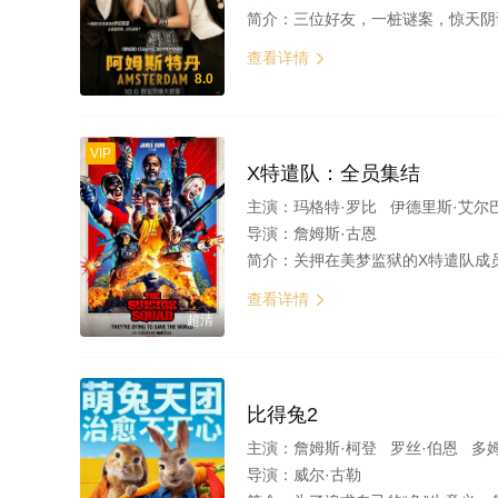
简介：
三位好友，一桩谜案，惊天阴谋，即将揭晓...... 全明星阵容共同演绎，奥
查看详情

8.0
VIP
X特遣队：全员集结
主演：
玛格特·罗比 伊德里斯·艾尔
导演：
詹姆斯·古恩
简介：
关押在美梦监狱的X特遣队成员获得一项可以减轻刑罚的新任务，前往南美洲
查看详情

超清
比得兔2
主演：
詹姆斯·柯登 罗丝·伯恩 多
导演：
威尔·古勒