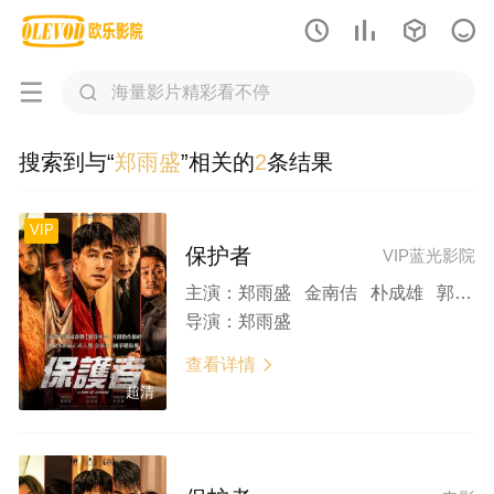






搜索到与“
郑雨盛
”相关的
2
条结果
VIP
保护者
VIP蓝光影院
主演：
郑雨盛 金南佶 朴成雄 郭度沅 金俊翰
导演：
郑雨盛
查看详情

超清