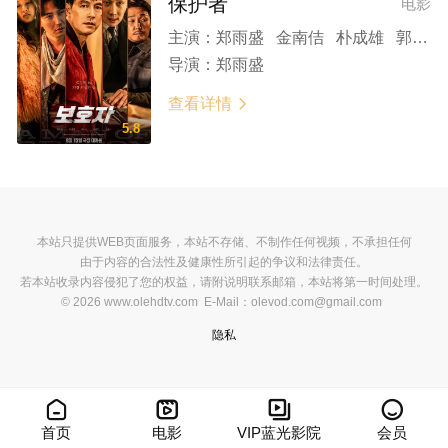
保护者
电影
主演：
郑雨盛 金南佶 朴成雄 郭度沅 金俊翰
导演：
郑雨盛
查看详情

5.8
本站只提供WEB页面服务，本站不存储、不制作任何视频，不承担任何
由于内容的合法性及健康性所引起的争议和法律责任。
若本站收录内容侵犯了您的权益，请附说明联系邮箱，本站将第一时间处理。
© 2026 www.olehdtv.com E-Mail：olevod.com@gmail.com
隐私




首页
电影
VIP蓝光影院
会员