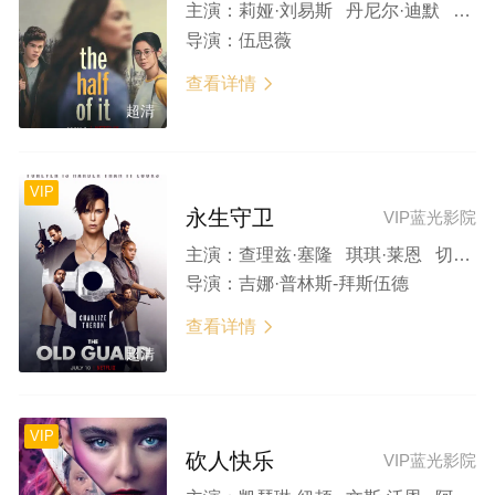
主演：
莉娅·刘易斯 丹尼尔·迪默 艾丽克西斯·勒梅尔 沃尔夫冈·诺沃格拉茨 邹兆龙
导演：
伍思薇
查看详情

超清
VIP
永生守卫
VIP蓝光影院
主演：
查理兹·塞隆 琪琪·莱恩 切瓦特·埃加福 马提亚斯·修奈尔 哈利·米尔林
导演：
吉娜·普林斯-拜斯伍德
查看详情

超清
VIP
砍人快乐
VIP蓝光影院