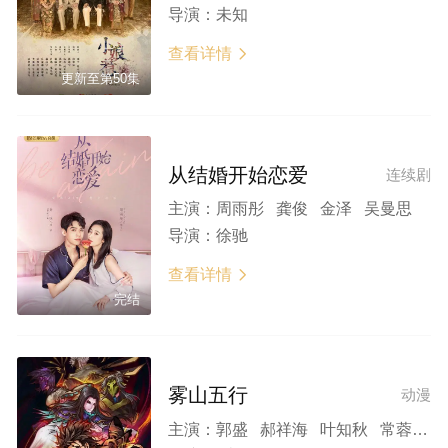
导演：
未知
查看详情

更新至第50集
从结婚开始恋爱
连续剧
主演：
周雨彤 龚俊 金泽 吴曼思
导演：
徐驰
查看详情

完结
雾山五行
动漫
主演：
郭盛 郝祥海 叶知秋 常蓉珊 藤新 阎么么 刘琮 宝木中阳 陈喆 邢凯新 图特哈蒙