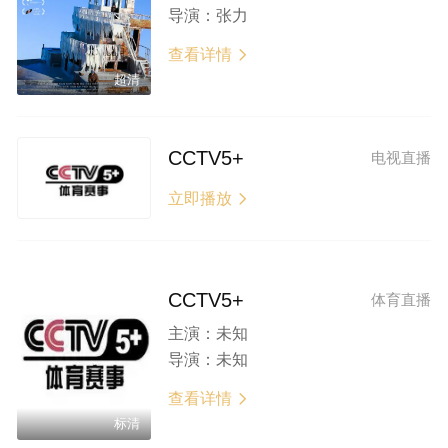
导演：
张力
查看详情

超清
CCTV5+
电视直播
立即播放

CCTV5+
体育直播
主演：
未知
导演：
未知
查看详情

标清