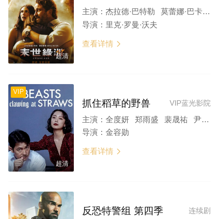
主演：
杰拉德·巴特勒 莫蕾娜·巴卡琳 大卫·丹曼 霍普·戴维斯 罗杰·戴尔·弗洛伊德
导演：
里克·罗曼·沃夫
查看详情

超清
VIP
抓住稻草的野兽
VIP蓝光影院
主演：
全度妍 郑雨盛 裴晟祐 尹汝贞 郑满植 陈庆 申铉彬 郑家蓝 金准韩 朴智焕 许栋元 裴振雄 林皓俊
导演：
金容勋
查看详情

超清
反恐特警组 第四季
连续剧