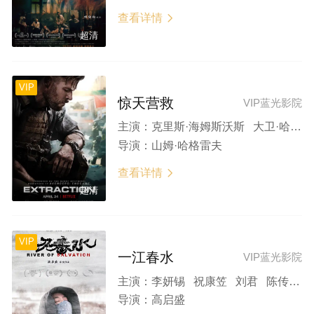
查看详情

超清
VIP
惊天营救
VIP蓝光影院
主演：
克里斯·海姆斯沃斯 大卫·哈伯 格什菲·法拉哈尼 兰迪普·弘达 克里斯·贾伊·阿历克斯
导演：
山姆·哈格雷夫
查看详情

超清
VIP
一江春水
VIP蓝光影院
主演：
李妍锡 祝康笠 刘君 陈传凯 周恒乐
导演：
高启盛