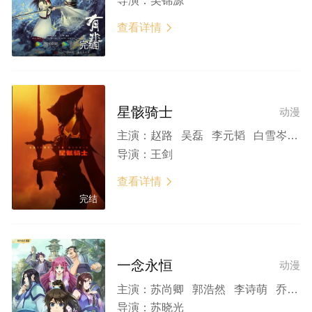
导演：
吴锦源
查看详情

完结
星骸骑士
动漫
主演：
赵路 吴磊 李元韬 白雪岑 Xuecen Bai 张欣 沈念如 Nianru Shen 杨梦露
导演：
王剑
查看详情

完结
一念永恒
动漫
主演：
苏尚卿 郭浩然 李诗萌 乔诗语
导演：
苏晓光