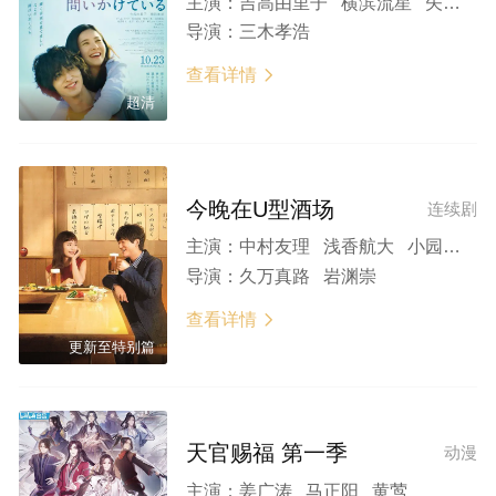
主演：
吉高由里子 横滨流星 矢部享祐 田山凉成 野间口彻
导演：
三木孝浩
查看详情

超清
今晚在U型酒场
连续剧
主演：
中村友理 浅香航大 小园凌央 藤井武美 北香那 竹财辉之助 堀部圭亮 下条阿童木
导演：
久万真路 岩渊崇
查看详情

更新至特别篇
天官赐福 第一季
动漫
主演：
姜广涛 马正阳 黄莺