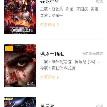
吞噬星空
动漫
主演：
赵乾景 谢莹 宋国庆 黄进则 张若瑜
导演：
沈乐平
查看详情

更新至第235集
VIP
谋杀干预组
VIP蓝光影院
主演：
维什瓦克·森 鲁哈尼·沙玛 穆里·夏尔马 巴努钱德 布拉玛吉
导演：
赛勒什·科拉努
查看详情

超清
星辰变
动漫