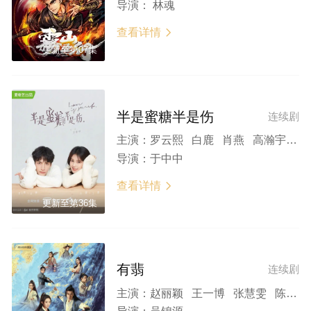
导演：
林魂
查看详情

更新至第07集
半是蜜糖半是伤
连续剧
主演：
罗云熙 白鹿 肖燕 高瀚宇 王以纶 赵圆瑗 安唯绫 管梓净 常铖 胡小庭
导演：
于中中
查看详情

更新至第36集
有翡
连续剧
主演：
赵丽颖 王一博 张慧雯 陈若轩 周洁琼