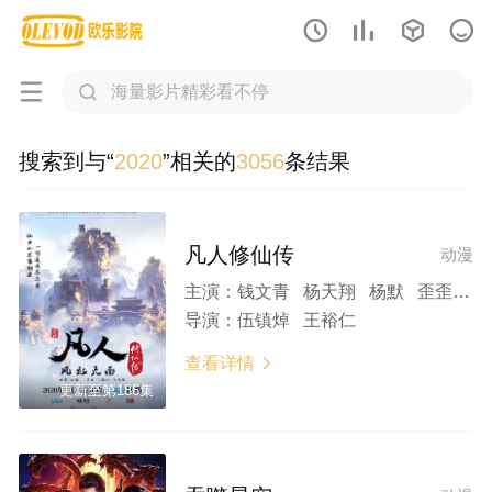






搜索到与“
2020
”相关的
3056
条结果
凡人修仙传
动漫
主演：
钱文青 杨天翔 杨默 歪歪 谷江山 乔诗语
导演：
伍镇焯 王裕仁
查看详情

更新至第186集