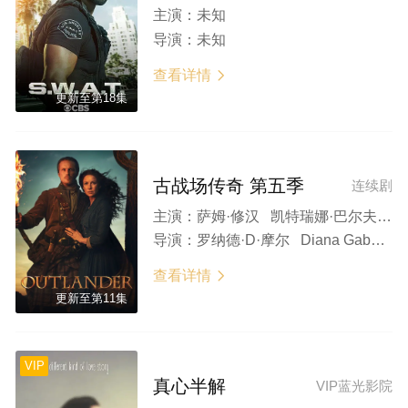
主演：
未知
导演：
未知
查看详情

更新至第18集
古战场传奇 第五季
连续剧
主演：
萨姆·修汉 凯特瑞娜·巴尔夫 索菲亚·斯凯尔顿 理查德·兰金 Samuel Collings
导演：
罗纳德·D·摩尔 Diana Gabaldon
查看详情

更新至第11集
VIP
真心半解
VIP蓝光影院