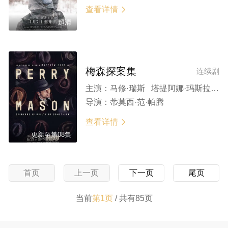
查看详情

超清
梅森探案集
连续剧
主演：
马修·瑞斯 塔提阿娜·玛斯拉尼 约翰·利思戈 朱丽叶·赖伦斯 克里斯·乔克 谢伊·惠格姆 斯蒂芬·鲁特 盖尔·兰金 内森·科德里 维罗尼卡·法尔孔 杰弗森·梅斯 莉莉·泰勒 安德鲁·霍华德 埃里克·兰格 罗伯特·帕特里克 泰勒·尼科斯 玛德琳·奇玛 迈克尔·德雷珀 查尔斯·贝克 卡尔·马金恩 G·拉里·巴特勒 威廉·斯坦福德·戴维斯 休·B·赫鲁伯 安东尼·詹宁斯 汤姆·贝耶 斯凯勒·拜布尔 马克·布拉
导演：
蒂莫西·范·帕腾
查看详情

更新至第08集
首页
上一页
下一页
尾页
当前
第1页
/ 共有85页