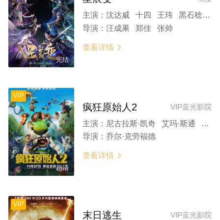
主演：
沈达威 十四 王玮 黑石稔 柯暮卿 夏磊 郭鸿博 大许 赵铭 赵洋 王宇航
导演：
汪成果 郑佳 张帅
查看详情

完结
VIP
疯狂原始人2
VIP蓝光影院
主演：
尼古拉斯·凯奇 艾玛·斯通 瑞恩·雷诺兹 凯瑟琳·基纳 莱斯利·曼恩
导演：
乔尔·克劳福德
查看详情

超清
VIP
末日逃生
VIP蓝光影院