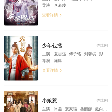
导演：
李豪凌
查看详情

完结
少年包拯
连续剧
主演：
夏志远 傅子铭 刘馨棋 彭艺博 苑琼丹
导演：
潇庸
查看详情

完结
小娘惹
连续剧
主演：
肖燕 寇家瑞 岳丽娜 戴向宇 邱凯伟 向云 何雨虹 房程程 牛北壬