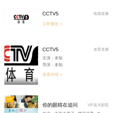
CCTV5
电视直播
立即播放

CCTV5
体育直播
主演：
未知
导演：
未知
查看详情

标清
VIP
你的眼睛在追问
VIP蓝光影院