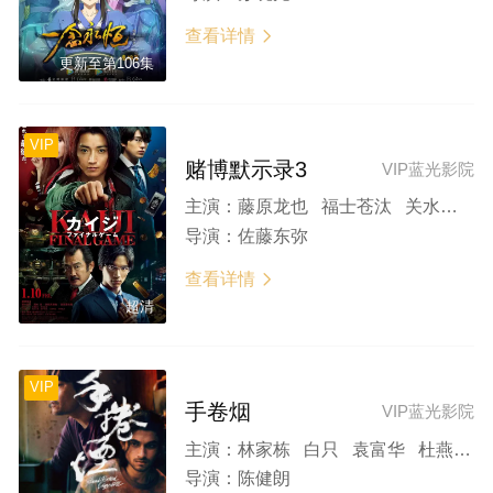
查看详情

更新至第106集
VIP
赌博默示录3
VIP蓝光影院
主演：
藤原龙也 福士苍汰 关水渚 新田真剑佑 吉田钢太郎
导演：
佐藤东弥
查看详情

超清
VIP
手卷烟
VIP蓝光影院
主演：
林家栋 白只 袁富华 杜燕歌
导演：
陈健朗