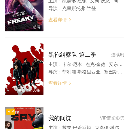
主演：
凯瑟琳·纽顿 文斯·沃恩 阿兰·卢克 凯蒂·芬内朗 米切尔·霍格
导演：
克里斯托弗·兰登
查看详情

超清
黑袍纠察队 第二季
连续剧
主演：
卡尔·厄本 杰克·奎德 安东尼·斯塔尔 艾琳·莫里亚蒂 多米妮克·麦克艾丽戈特 杰西·厄舍 拉兹·阿隆索 切斯·克劳福 托默·卡蓬 凯伦·福原 内森·米切尔 蔻碧·米纳菲 珊特尔·范圣滕 妮卡·埃利奥特 阿雅·卡什 莱拉·罗宾斯 乔丹娜·拉茹瓦 吉姆·比弗 周豪 卡梅伦·克罗维蒂 克劳迪娅·多米特 贾森·加里-斯坦福德 肖恩·阿什莫
导演：
菲利浦·斯格里西亚 塞巴斯蒂安·席尔瓦
查看详情

更新至第08集
VIP
我的间谍
VIP蓝光影院
主演：
戴夫·巴蒂斯塔 克洛伊·科尔曼 克里斯汀·沙尔 郑肯 帕里莎·菲兹-亨利