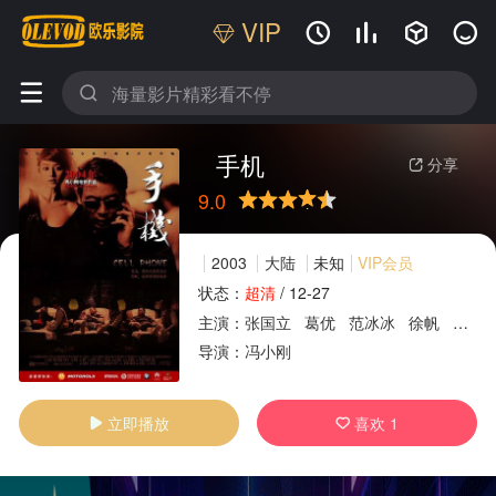
VIP






手机
分享

9.0
很差
较差
还行
推荐
力荐
2003
大陆
未知
VIP会员
状态：
超清
/
12-27
主演：
张国立
葛优
范冰冰
徐帆
韩童
广告
导演：
冯小刚
立即播放
喜欢
1

