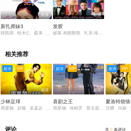
超清
超清
新扎师妹3
发胶
薛凯琪 铃木仁 森美 许绍雄 黄浩然 周振辉
妮基·布朗斯凯 扎克·埃夫隆 约翰·特拉
相关推荐
9.4
9.9
超清
VIP
超清
VIP
超清
VIP
超清
超清
少林足球
喜剧之王
夏洛特烦恼
周星驰 赵薇 吴孟达 谢贤 莫文蔚 张柏芝 黄一飞 田启文 林
周星驰 张柏芝 莫文蔚 吴孟达 林子
沈腾 马丽
评论
共
0
条评论