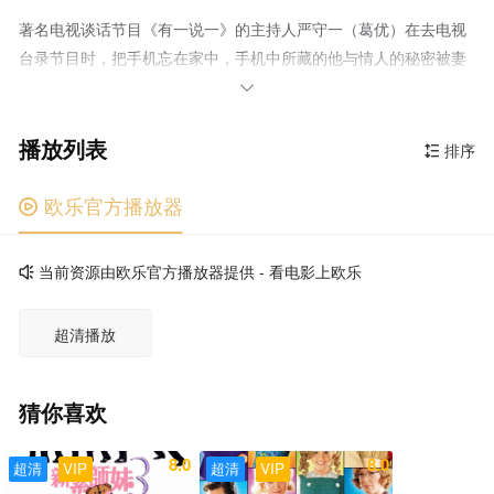
著名电视谈话节目《有一说一》的主持人严守一（葛优）在去电视
台录节目时，把手机忘在家中，手机中所藏的他与情人的秘密被妻
子余文娟发现，后者想起他人前人后的两张脸时，觉得婚姻失去意

义，提出离婚。不久，戏剧学院台词课教师沈雪（徐帆）成为严守
播放列表
一新女友，两人度过一段快乐时光后，沈雪发现严守一的手机响铃
排序

方式由震铃改成了震动，产生猜疑和嫉妒。 原来严守一一直割
舍不掉秘密情人——某出版社女编辑武月（范冰冰）。武月在火车
欧乐官方播放器

餐车上与严守一偶然相遇后，开始对他穷追不舍，要他为出版社写
书。因为武月能帮下岗的妻子余文娟找工作，严守一答应下来，不
当前资源由欧乐官方播放器提供 - 看电影上欧乐

久两人成为情人。而为了不让沈雪发现武月的存在，严守一开始不
断对沈雪说谎，生活朝一团糟糕方向发展。
超清播放
猜你喜欢
8.0
8.0
超清
VIP
超清
VIP