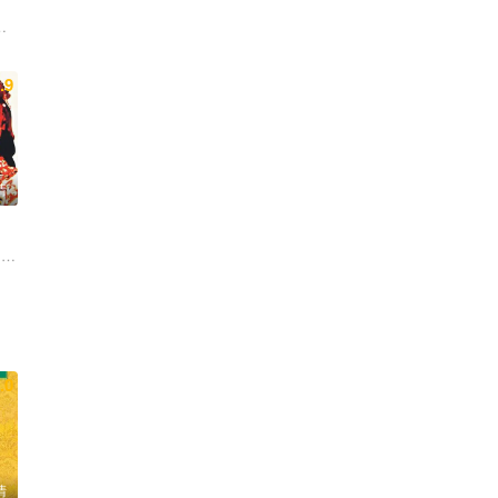
瑛 莫文蔚 江约诚 陆树铭 刘镇伟 朱茵 李健仁 李宝龙
.9
清
 郝瀚
德
 朱咪咪
.0
清