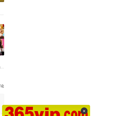
 常远
.0
清
·贝克
约翰·特拉沃尔塔 米歇尔·菲佛 克里斯托弗·沃肯 詹姆斯·麦斯登 阿曼达·贝
评论
✕