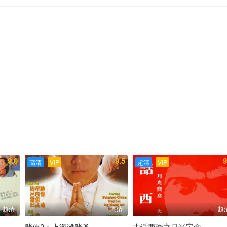
9.0
9.5
9
高清
VIP
超清
VIP
超清
高清
超
赌侠2：上海滩赌圣
大话西游之月光宝盒