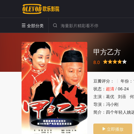
全部分类


甲方乙方
8.0
很差
较差
还行
推荐
力荐
豆瓣评分：
年份：
状态：
超清
/
06-24
主演：
葛优
刘蓓
何
导演：
冯小刚
简介：
四个年轻人姚远
立即播放
