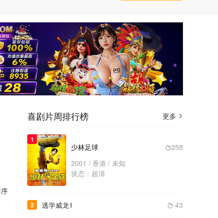
喜剧片周排行榜
更多

1
少林足球
258

望
2001 / 香港 / 未知
状态：超清
序
逃学威龙1
43
2
