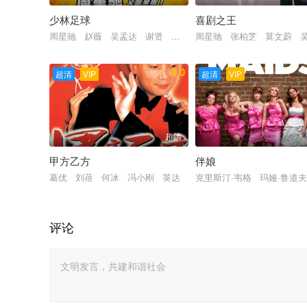
少林足球
喜剧之王
周星驰 赵薇 吴孟达 谢贤 莫文蔚 张柏芝 黄一飞 田启文
周星驰 张柏芝 莫文蔚 
8.0
超清
VIP
超清
VIP
超清
甲方乙方
伴娘
葛优 刘蓓 何冰 冯小刚 英达
克里斯汀·韦格 玛娅·鲁道
评论