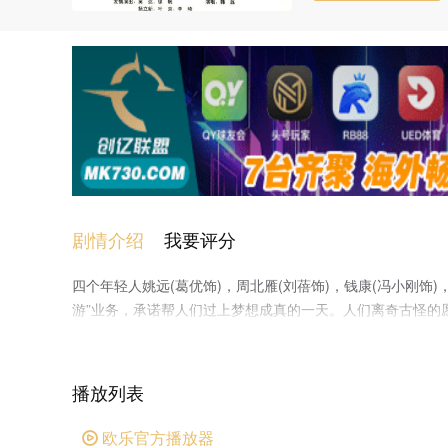
剧情介绍
我要评分
四个年轻人姚远(葛优饰)，周北雁(刘蓓饰)，钱康(冯小刚饰
游”业务，承诺帮人们过上梦想成真的一天。人们离奇古怪的
是，富贵的想尝试贫穷，明星想体验平凡，小平民想做巴顿
中，四个年轻人忙碌着扮演各种场景角色，他们把真情融入
播放列表
欧乐官方播放器
