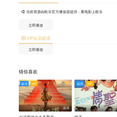
当前资源由欧乐官方播放器提供 - 看电影上欧乐

立即播放
VIP会员超清

立即播放
猜你喜欢
9.9
超清
VIP
超清
VIP
超清
大话西游之大圣娶亲
情圣