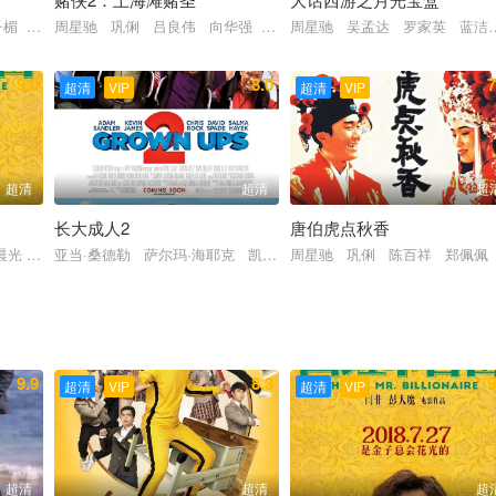
子楣 午马
周星驰 巩俐 吕良伟 向华强 吴君如
周星驰 吴孟达 罗家英 蓝洁
9.0
8.0
7
超清
VIP
超清
VIP
超清
超清
超
长大成人2
唐伯虎点秋香
峰 黄景瑜 刘昊然 于适 胡先煦 阎鹤祥 周野芒 高华阳 孙强 范高翔
晨光 常远
亚当·桑德勒 萨尔玛·海耶克 凯文·詹姆斯 克里斯·洛克 大卫·斯佩
周星驰 巩俐 陈百祥 郑佩佩
9.9
8.3
9
超清
VIP
超清
VIP
超清
超清
超