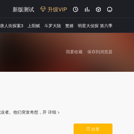
新版测试
升级VIP




唐人街探案3
上阳赋
斗罗大陆
赘婿
明星大侦探 第六季
我要收藏
保存到浏览器
广告
由职业者。他们突发奇想，开
详细 >
分享
