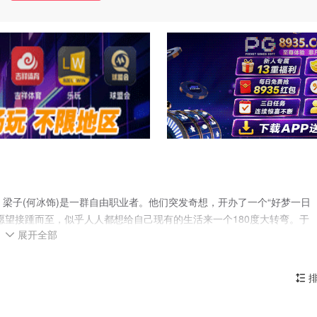
)，梁子(何冰饰)是一群自由职业者。他们突发奇想，开办了一个“好梦一日
愿望接踵而至，似乎人人都想给自己现有的生活来一个180度大转弯。于
展开全部
将军，守不住秘密的厨子想成为守口如瓶的铮铮铁汉……在搞笑荒诞的愿

到了这些故事当中。生活过得充满乐趣，有滋有味
排
