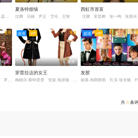
夏洛特烦恼
西虹市首富
 林子聪 陈国坤 莫美林 林子善 李卉 谷德昭
吴孟达 林子善
沈腾 马丽 尹正 艾伦 王智
沈腾 宋芸桦 张一鸣 张晨光
8.0
9.0
8
超清
VIP
超清
VIP
超清
超清
超
穿普拉达的女王
发胶
夫 罗丝·伯恩 克里斯·奥多德 梅丽莎·麦卡西
梅丽尔·斯特里普 安妮·海瑟薇 艾米莉·布朗特 斯坦利·图齐 西蒙
妮基·布朗斯凯 扎克·埃夫隆 
共
0
条