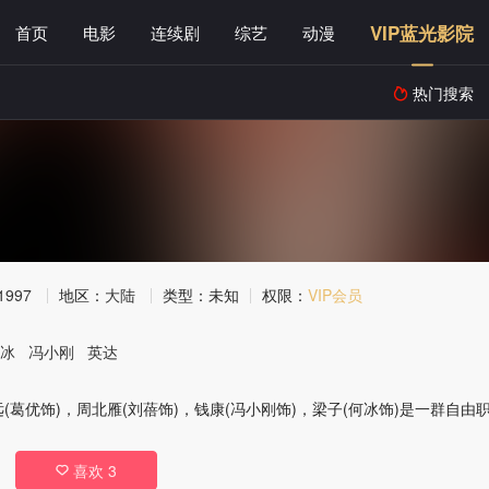
VIP蓝光影院
首页
电影
连续剧
综艺
动漫
热门搜索

1997
地区：
大陆
类型：
未知
权限：
VIP会员
冰
冯小刚
英达
(葛优饰)，周北雁(刘蓓饰)，钱康(冯小刚饰)，梁子(何冰饰)是一群自
喜欢
3
