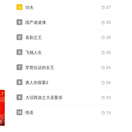
功夫
37
3

国产凌凌漆
35
4

喜剧之王
28
5

飞驰人生
26
6

穿普拉达的女王
24
7

唐人街探案2
24
8

.7
大话西游之大圣娶亲
23
9

情圣
19
10

清