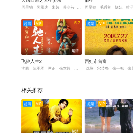
周星驰 吴孟达 朱茵 蔡少芬 蓝洁瑛
周星驰 毛舜筠 恬妞 叶
5.7
超清
VIP
超清
VIP
超清
飞驰人生2
西虹市首富
沈腾 范丞丞 尹正 张本煜 孙艺洲 魏翔 贾冰 郑恺 冯绍
沈腾 宋芸桦 张一鸣 张
相关推荐
9.4
超清
VIP
超清
VIP
超清