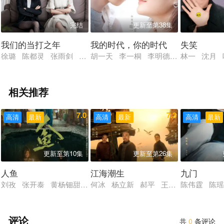
完结
更新至第38集
我们的当打之年
我的时代，你的时代
失笑
徐璐 陈都灵 张雨剑 郭品超 周大为 邓萃雯 陈昊蓝 易柏辰 
胡一天 李一桐 李明德 许乐骁 王安
林一 沈月 
相关推荐
7.0
7.3
高清
最新
高清
最新
高清
最新
更新至第10集
更新至第26集
人鱼
江海潮生
九门
刘孜 张开泰 黄杨钿甜 董勇 张帆 陈创 何思甜 张棪琰 罗
何冰 杨立新 郝平 王鸥 海一天 黑
陈伟霆 陈瑶
评论
共
0
条评论