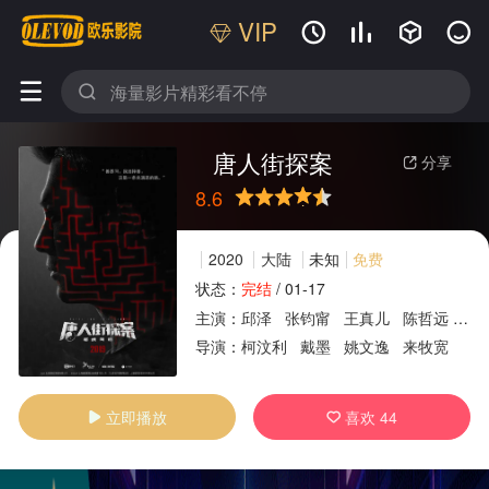
VIP






唐人街探案
分享

8.6
很差
较差
还行
推荐
力荐
2020
大陆
未知
免费
状态：
完结
/
01-17
主演：
邱泽
张钧甯
王真儿
陈哲远
程
广告
导演：
柯汶利
戴墨
姚文逸
来牧宽
立即播放
喜欢
44

