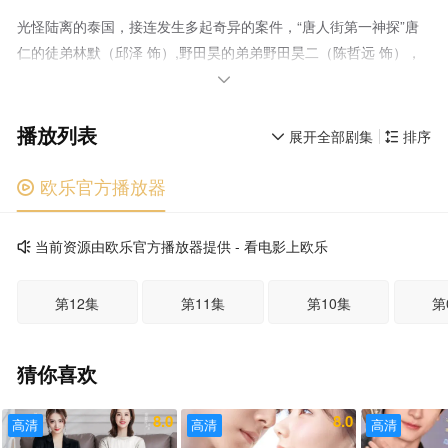
光怪陆离的泰国，接连发生多起奇异的案件，“唐人街第一神探”唐
仁的徒弟林默（邱泽 饰）,野田昊的弟弟野田昊二（陈哲远 饰），
纷纷陷入探案的谜团之中……死者妻子IVY（张钧甯 饰）、酒吧歌

手阿温（王真儿 饰）、五大灵童战队成员陆菁菁（程潇 饰）、初出
播放列表
茅庐的女警萨莎（张艺上 饰）也悉数登场，错综复杂的线索背后，
展开全部剧集
排序


藏于黑暗的真相正慢慢浮出水面……
欧乐官方播放器

当前资源由欧乐官方播放器提供 - 看电影上欧乐

第12集
第11集
第10集
第
猜你喜欢
8.0
8.0
高清
高清
高清