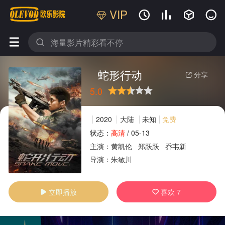
VIP






蛇形行动
分享

5.0
很差
较差
还行
推荐
力荐
2020
大陆
未知
免费
状态：
高清
/
05-13
主演：
黄凯伦
郑跃跃
乔韦新
广告
导演：
朱敏川
立即播放
喜欢
7

