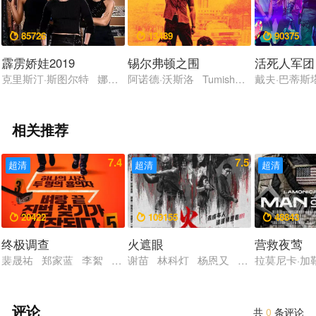
85726
13489
90375



霹雳娇娃2019
锡尔弗顿之围
活死人军团
克里斯汀·斯图尔特 娜奥米·斯科特 埃拉·巴林斯卡 伊丽莎白·班
阿诺德·沃斯洛 Tumisho Masha Thabo R
戴夫·巴蒂斯
相关推荐
7.4
7.5
超清
超清
超清
20422
109155
48843



终极调查
火遮眼
营救夜莺
裴晟祐 郑家蓝 李絮 赵汉哲 尹敬浩
谢苗 林科灯 杨恩又 黎唯 岩永丞威 
拉莫尼卡·加
评论
共
0
条评论