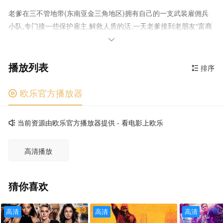
老爹在三不管地带(东南亚金三角地区)拥有自己的一支武装雇佣兵
小队,专门接一些保护雇主,解救人质的活,一天老爹接到老朋友“富商
应老板”的电话,要雇佣老爹的佣兵小队去解救被绑架的女儿,老爹带

领五人小队成功将应老板女儿从毒贩”坤帕”手里解救出来,在跟应老
播放列表
板交接女儿的时候突生意外,原来应老板的小老婆才是幕后的主谋,小
排序

老婆将应老板及应老板女儿绑走,并逼问应老板将全部财产藏在哪里,
老爹的手下“纳占”因和应小姐有着共同的信念,只身一人潜伏解救应
欧乐官方播放器

老板及应小姐,没想到顺利解救的背后是小老婆给他们下的又一个圈
套……
当前资源由欧乐官方播放器提供 - 看电影上欧乐

高清播放
猜你喜欢
8.3
8.0
高清
高清
高清