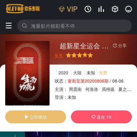
VIP






超新星全运会 第三季
分享

9.5
很差
较差
还行
推荐
力荐
2020
大陆
未知
免费
状态：
更新至第20200806期
/
08-06
主演：
周震南
何洛洛
焉栩嘉
夏之光
广告
导演：
未知
立即播放
喜欢
18

