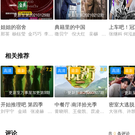
更新至第20210129期
更新至第20210212期
姐姐的宿舍
典籍里的中国
上车吧！冠
那英 杨钰莹 金巧巧 李慧珍 左小青 程莉莎 胡静 董璇 张柏芝 
撒贝宁 倪大红 吴樾 宋佳伦 王嘉宁
张继科 何泓
相关推荐
7.2
8.0
高清
最新
高清
最新
高清
最新
更新至万事屋加更第9期
更新至第20260807期
更新至
开始推理吧 第四季
中餐厅·南洋拾光季
密室大逃脱
刘宇宁 金靖 张凌赫 丁程鑫 周柯宇
黄晓明、王俊凯、昆凌、姜妍、靳梦佳
大张伟、许
评论
共
0
条评论