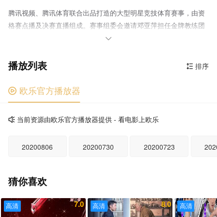
腾讯视频、腾讯体育联合出品打造的大型明星竞技体育赛事，由资
格赛点播及决赛直播组成。赛事组委会邀请邓亚萍担任金牌教练团
总教练。

播放列表
排序

欧乐官方播放器

当前资源由欧乐官方播放器提供 - 看电影上欧乐

20200806
20200730
20200723
202
猜你喜欢
7.0
8.0
高清
高清
高清