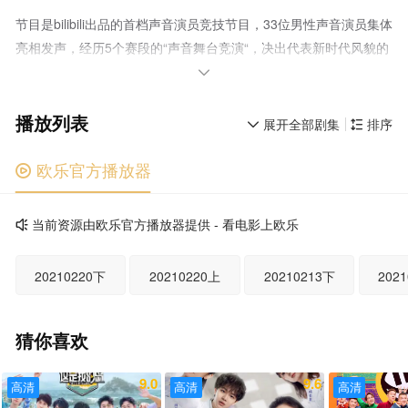
节目是bilibili出品的首档声音演员竞技节目，33位男性声音演员集体
亮相发声，经历5个赛段的“声音舞台竞演“，决出代表新时代风貌的
5位声音演员。让声音，在这里创造世界

播放列表
展开全部剧集
排序


欧乐官方播放器

当前资源由欧乐官方播放器提供 - 看电影上欧乐

20210220下
20210220上
20210213下
202
猜你喜欢
9.0
9.6
高清
高清
高清