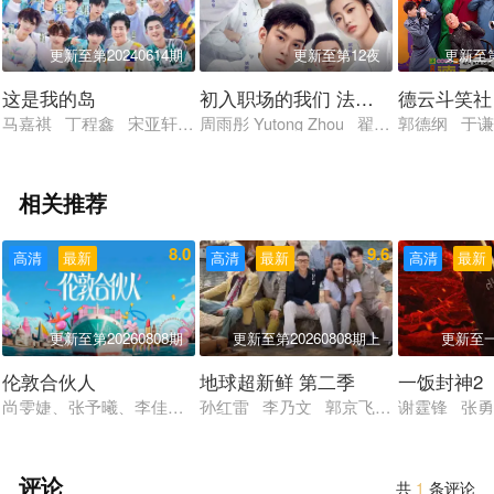
更新至第20240614期
更新至第12夜
更新至第
这是我的岛
初入职场的我们 法医季
德云斗笑社
马嘉祺 丁程鑫 宋亚轩 刘耀文 张真源 严浩翔 贺峻霖 蔡国庆
周雨彤 Yutong Zhou 翟潇闻 Xiaowen Zh
郭德纲 于谦
相关推荐
8.0
9.6
高清
最新
高清
最新
高清
最新
更新至第20260808期
更新至第20260808期上
更新至
伦敦合伙人
地球超新鲜 第二季
一饭封神2
尚雯婕、张予曦、李佳琦、米卡、赵昭仪、颜安、周峻纬
孙红雷 李乃文 郭京飞 刘宇宁 龚俊
谢霆锋 张勇
评论
共
1
条评论