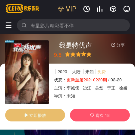
VIP






我是特优声
分享

9.5
很差
较差
还行
推荐
力荐
2020
大陆
未知
免费
状态：
更新至第20210220期
/
02-20
主演：
李诚儒
边江
吴磊
于正
徐娇
广告
导演：
未知
立即播放
喜欢
18

