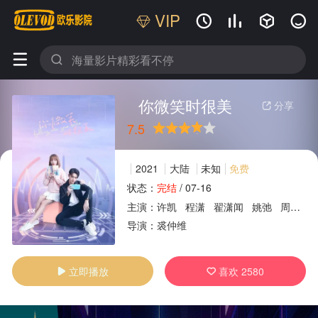
VIP






你微笑时很美
分享

7.5
很差
较差
还行
推荐
力荐
2021
大陆
未知
免费
状态：
完结
/
07-16
主演：
许凯
程潇
翟潇闻
姚弛
周翊然
广告
导演：
裘仲维
立即播放
喜欢
2580

