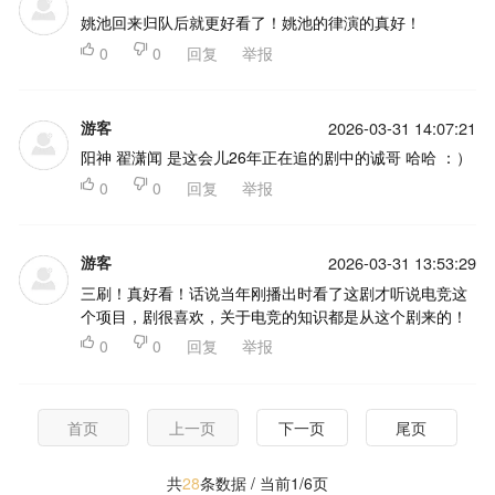
姚池回来归队后就更好看了！姚池的律演的真好！

0

0
回复
举报
游客
2026-03-31 14:07:21
阳神 翟潇闻 是这会儿26年正在追的剧中的诚哥 哈哈 ：）

0

0
回复
举报
游客
2026-03-31 13:53:29
三刷！真好看！话说当年刚播出时看了这剧才听说电竞这
个项目，剧很喜欢，关于电竞的知识都是从这个剧来的！

0

0
回复
举报
首页
上一页
下一页
尾页
共
28
条数据 / 当前1/6页