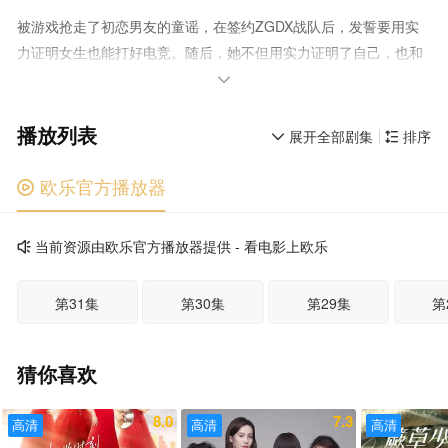
被游戏抢走了初恋男友的童谣，在签约ZGDX战队后，发誓要用实
力证明女生也能打好电竞。随后，她不但用实力证明了自己，也和
队长陆思诚萌生了感情。最终，在OPL的全国总决赛中，童谣和陆

思诚一起带领着ZGDX捧起了冠军奖杯。
播放列表
展开全部剧集
排序


欧乐官方播放器

当前资源由欧乐官方播放器提供 - 看电影上欧乐

第31集
第30集
第29集
第
猜你喜欢
8.0
7.3
高清
高清
高清