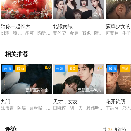
完结
完结
陪你一起长大
北辙南辕
蕨草少女的
刘涛 颖儿 胡可 陶昕然 李光洁
蓝盈莹 金晨 啜妮 隋源 韩庚 郑业
何蓝逗 牛子
相关推荐
8.0
7.7
高清
最新
高清
最新
超清
最新
更新至第21集
更新至第20集
九门
天才，女友
花开锦绣
陈伟霆 陈瑶 曾舜晞 王茂蕾 王奕婷 李乃文 释小龙 应灏铭
田曦薇 胡一天 赖伟明 安沺 夏浩然
丁禹兮 邓恩
评论
共
28
条评论