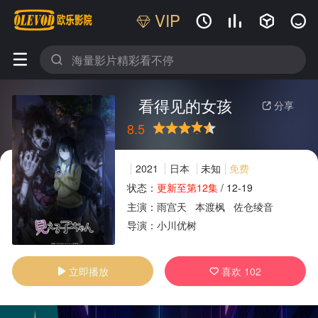
VIP






看得见的女孩
分享

8.5
很差
较差
还行
推荐
力荐
2021
日本
未知
免费
状态：
更新至第12集
/
12-19
主演：
雨宫天
本渡枫
佐仓绫音
广告
导演：
小川优树
立即播放
喜欢
102

