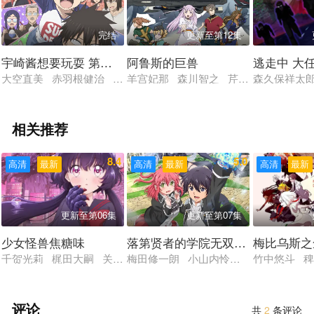
完结
更新至第12集
宇崎酱想要玩耍 第二季
阿鲁斯的巨兽
逃走中 大
大空直美 赤羽根健治 高木朋弥 竹达彩奈 秋元羊介
羊宫妃那 森川智之 芹泽优 峰田大梦
森久保祥太
相关推荐
8.4
5.0
高清
最新
高清
最新
高清
最新
更新至第06集
更新至第07集
少女怪兽焦糖味
落第贤者的学院无双 第二回转生，
梅比乌斯之
千贺光莉 梶田大嗣 关根明良 白石晴香 三石琴乃
梅田修一朗 小山内怜央 白石晴香 加
竹中悠斗 
评论
共
2
条评论