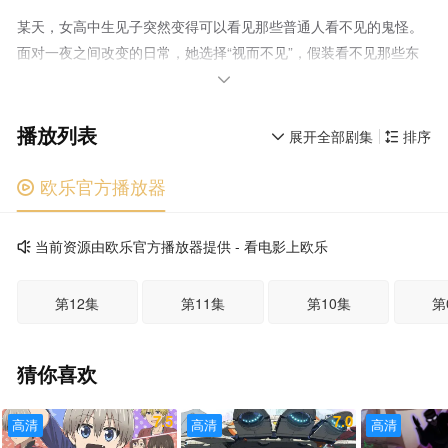
某天，女高中生见子突然变得可以看见那些普通人看不见的鬼怪。
面对一夜之间改变的日常，她选择“视而不见”，假装看不见那些东
西来生活下去。

播放列表
展开全部剧集
排序


欧乐官方播放器

当前资源由欧乐官方播放器提供 - 看电影上欧乐

第12集
第11集
第10集
第
猜你喜欢
7.5
7.0
高清
高清
高清