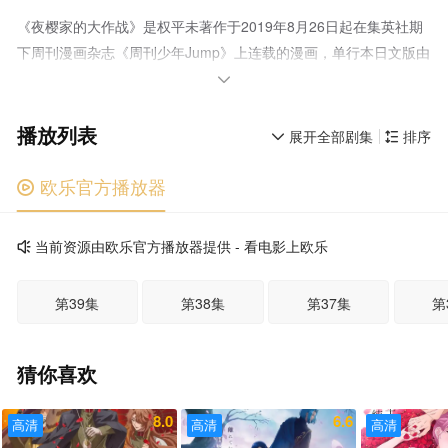
《夜樱家的大作战》是权平未著作于2019年8月26日起在集英社期
下周刊漫画杂志《周刊少年Jump》上连载的漫画，单行本日文版由
集英社出版发行。近日官宣动画化决定！

播放列表
展开全部剧集
排序


欧乐官方播放器

当前资源由欧乐官方播放器提供 - 看电影上欧乐

第39集
第38集
第37集
第
猜你喜欢
8.0
6.6
高清
高清
高清