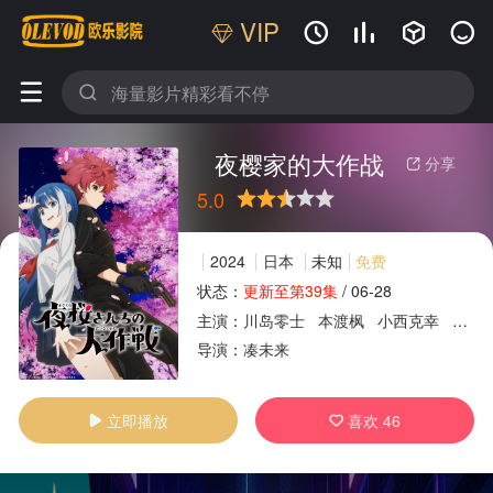
VIP






夜樱家的大作战
分享

5.0
很差
较差
还行
推荐
力荐
2024
日本
未知
免费
状态：
更新至第39集
/
06-28
主演：
川岛零士
本渡枫
小西克幸
鬼头
广告
导演：
凑未来
立即播放
喜欢
46

