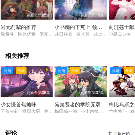
更新至第05集
更新至第16集
岩元前辈的推荐
小书痴的下克上 领主的养女
向涟苍士献
坂泰斗 榊原优希 伊东健人 石田彰 福西胜也 永冢拓马 佐藤
井口裕香 速水奖 井上和彦 高山南 
中島ヨシキ
相关推荐
8.4
5.0
高清
最新
高清
最新
高清
最新
更新至第06集
更新至第07集
少女怪兽焦糖味
落第贤者的学院无双 第二回转生，
梅比乌斯之
千贺光莉 梶田大嗣 关根明良 白石晴香 三石琴乃
梅田修一朗 小山内怜央 白石晴香 加
竹中悠斗 
评论
共
2
条评论