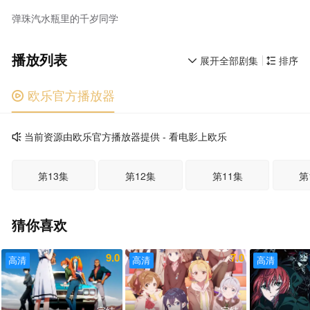
弹珠汽水瓶里的千岁同学
播放列表
展开全部剧集
排序


欧乐官方播放器

当前资源由欧乐官方播放器提供 - 看电影上欧乐

第13集
第12集
第11集
第
猜你喜欢
9.0
7.0
高清
高清
高清