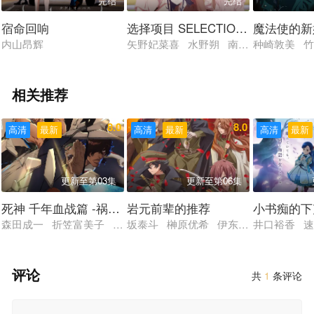
完结
完结
宿命回响
选择项目 SELECTION PROJECT
魔法使的新
内山昂辉
矢野妃菜喜 水野朔 南云希美 荒井瑠
种崎敦美 
相关推荐
8.0
8.0
高清
最新
高清
最新
高清
最新
更新至第03集
更新至第06集
死神 千年血战篇 -祸进谭
岩元前辈的推荐
小书痴的下
森田成一 折笠富美子 松冈由贵 安元洋贵 杉山纪彰 高木涉 
坂泰斗 榊原优希 伊东健人 石田彰 
井口裕香 速
评论
共
1
条评论