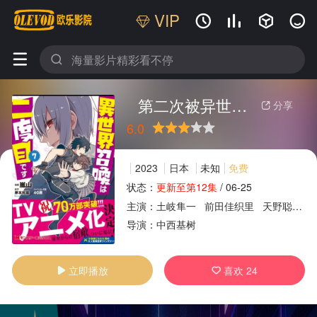
VIP






第二次被异世界召唤
分享

6.0
很差
较差
还行
推荐
力荐
2023
日本
未知
免费
状态：
更新至第12集
/
06-25
主演：
土岐隼一
前田佳织里
天野聪美
广告
导演：
中西基树
立即播放
喜欢
24

