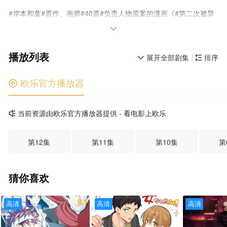
#岸本和葉#原作、画师#40原#负责人物原案的漫画《#第二次被异
世界召唤#》宣布动画化！！

播放列表
展开全部剧集
排序


欧乐官方播放器

当前资源由欧乐官方播放器提供 - 看电影上欧乐

第12集
第11集
第10集
第
猜你喜欢
9.1
9.0
高清
高清
高清