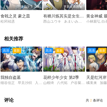
更新至第13集
更新至第08集
食戟之灵 豪之皿
有栖川炼其实是女生对吧
黄金神威 
松冈祯丞
西山ユウキ あまいみるく 夏樹柑菜 
小林親弘 白
相关推荐
8.0
8.0
高清
最新
高清
最新
高清
最新
更新至第05集
更新至第07集
我独自盗墓
花样少年少女 第2季
天是红河岸
细谷佳正 早见沙织 入野自由 诹访部顺一
山根绮 八代拓 户谷菊之介 梅原裕一
橘美来 加藤
评论
共
2
条评论