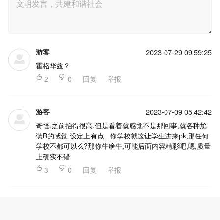
游客
2023-07-29 09:59:25
霍格华兹？

2

0
回复
举报
游客
2023-07-09 05:42:42
奇怪,之前抬得很高,但是看着就感觉不是那回事,就各种尬
装B的感觉,设定上有点...你学校就这让学生进来pk,那任何
学校不都可以么?那你牛啥牛,可能后面内容精彩吧,嗯,质量
上确实不错

3

0
回复
举报