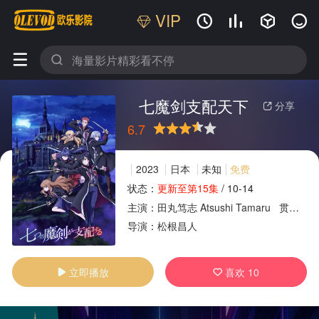
VIP






七魔剑支配天下
分享

6.7
很差
较差
还行
推荐
力荐
2023
日本
未知
免费
状态：
更新至第15集
/
10-14
主演：
田丸笃志
Atsushi
Tamaru
贯井柚佳
广告
导演：
松根昌人
立即播放
喜欢
10

