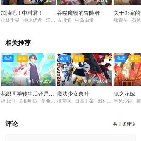
更新至第13集
更新至第12集
加油吧！中村君！
吞噬魔物的冒险者
关于邻家的
小林千晃 榊原优希 江口拓也 菲鲁兹·蓝 野津山幸宏 田丸笃志
古川慎 中岛由贵
坂泰斗 石
相关推荐
8.0
8.0
高清
最新
高清
最新
高清
最新
更新至第05集
更新至第06集
花织同学转生后还是想干架
魔法少女奈叶
鬼之花嫁
福山润 关根明良 星希成奏 上田瞳 德井青空
橘杏咲 日高里菜 田村由香里 水树奈
早见沙织 
评论
共
2
条评论