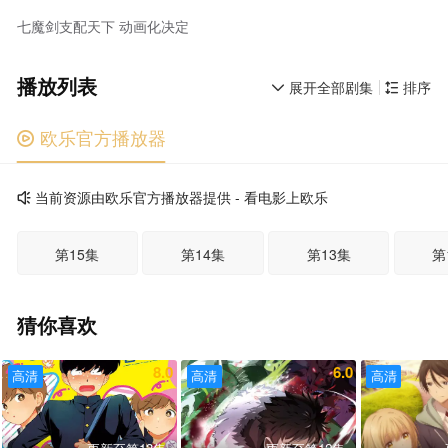
七魔剑支配天下 动画化决定
播放列表
展开全部剧集
排序


欧乐官方播放器

当前资源由欧乐官方播放器提供 - 看电影上欧乐

第15集
第14集
第13集
第
猜你喜欢
8.0
6.0
高清
高清
高清