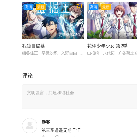
7.1
高清
最新
高清
最新
更新至第05集
更新至第
我独自盗墓
花样少年少女 第2季
细谷佳正 早见沙织 入野自由 诹访部顺一
山根绮 八代拓 户谷菊之
评论
游客
第三季遥遥无期 T^T