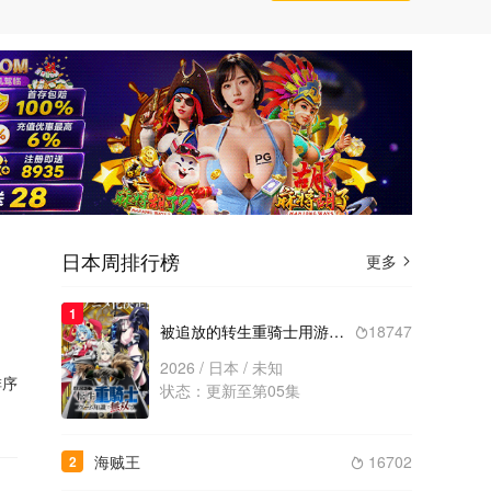
日本周排行榜
更多

1
被追放的转生重骑士用游戏知识开无双
18747

2026 / 日本 / 未知
序
状态：更新至第05集
海贼王
16702
2
