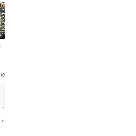
.0
集
虚
水中雅章 榎木淳弥 子安武人
 青木志贵 川井田夏海 松冈美里 石谷春贵 榎木淳弥 神尾晋一郎 鸟
 黑田崇矢 潘惠美 杉田智和 会泽纱弥 黑泽朋世 关智一 梅田修一朗 
评论
:31