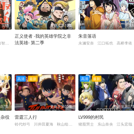
完结
更新至第13集
完
正义使者 -我的英雄学院之非
朱音落语
法英雄- 第二季
口智广 平野绫 河西健吾
永濑安奈 江口拓也 高桥李依
 甲斐田裕子 稻田彻
未知
8.0
9.0
7
高清
最新
高清
最新
07集
更新至第05集
更新至第07
是杂役
雷霆三人行
LV999的村民
沙 斋藤千和 石川界人 内田直哉
铃代纱弓 川井田夏海 秋山绘理 蜜蜂穗香 坂田将吾 坂泰斗 
猪股慧士 东山奈央 江头宏哉
笠阳子 天崎滉平 小野友树 堀江瞬 仲村宗悟