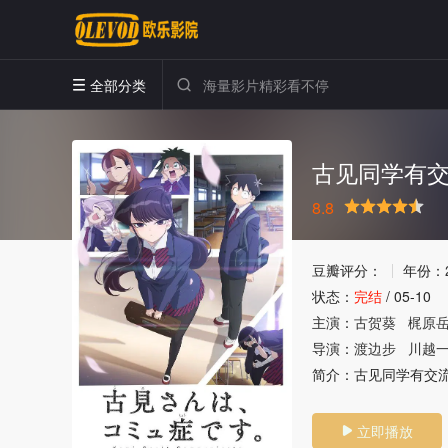
全部分类


古见同学有交
8.8
很差
较差
还行
推荐
力荐
豆瓣评分：
年份：
状态：
完结
/
05-10
主演：
古贺葵
梶原
导演：
渡边步
川越
简介：
古见同学有交
立即播放
