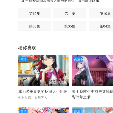
当前资源由欧乐官方播放器提供 - 看电影上欧乐

第12集
第11集
第10集
第06集
第05集
第04集
猜你喜欢
8.6
高清
高清
更新至第12集
成为名垂青史的反派大小姐吧
关于我转生变成史莱姆
彩叶草之梦
中村栞奈 石川界人
冈咲美保 寺岛拓笃 丰口
7.0
高清
高清