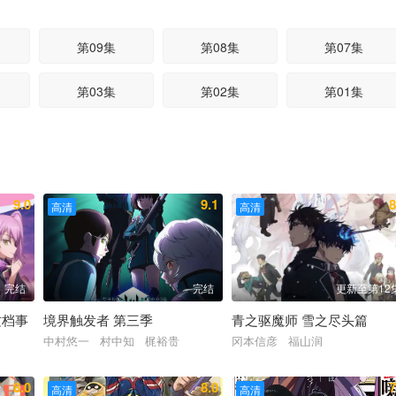
第09集
第08集
第07集
第03集
第02集
第01集
9.0
9.1
8
高清
高清
完结
完结
更新至第12
这档事
境界触发者 第三季
青之驱魔师 雪之尽头篇
中村悠一 村中知 梶裕贵
冈本信彦 福山润
惠美 小林亲弘 古川慎
8.0
8.0
7
高清
高清