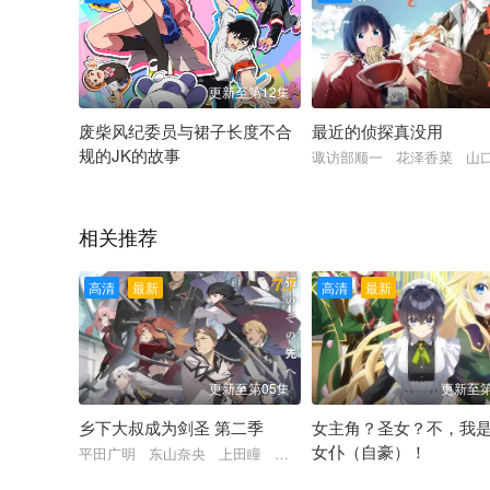
更新至第12集
废柴风纪委员与裙子长度不合
最近的侦探真没用
规的JK的故事
诹访部顺一 花泽香菜 山
榎木淳弥 明智璃子 堂岛飒人 福山润 伊藤结衣奈 福原绫香
相关推荐
7.7
高清
最新
高清
最新
更新至第05集
更新至第
乡下大叔成为剑圣 第二季
女主角？圣女？不，我
女仆（自豪）！
平田广明 东山奈央 上田瞳 广濑有纪 矢野妃菜喜 仲田亚里
宫本侑芽 大久保瑠美 日