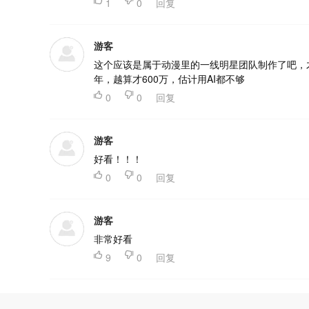

1

0
回复
游客
这个应该是属于动漫里的一线明星团队制作了吧，
年，越算才600万，估计用AI都不够

0

0
回复
游客
好看！！！

0

0
回复
游客
非常好看

9

0
回复