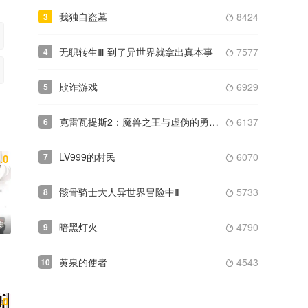
我独自盗墓
8424
3

无职转生Ⅲ 到了异世界就拿出真本事
7577
4

欺诈游戏
6929
5

克雷瓦提斯2：魔兽之王与虚伪的勇者传承
6137
6

LV999的村民
6070
7
.0

骸骨骑士大人异世界冒险中Ⅱ
5733
8

集
暗黑灯火
4790
9

黄泉的使者
4543
10

.0