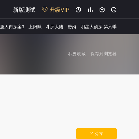
新版测试
升级VIP




唐人街探案3
上阳赋
斗罗大陆
赘婿
明星大侦探 第六季
我要收藏
保存到浏览器
广告
分享
