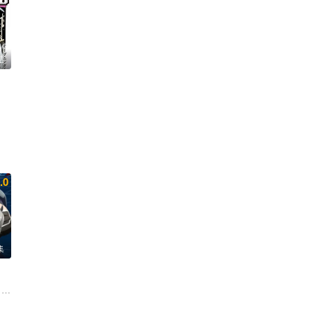
结
.0
集
广濑有纪 前川凉子 石谷春贵 小野寺悠贵 新祐树 渡谷美帆
 岛崎信长 石见舞菜香