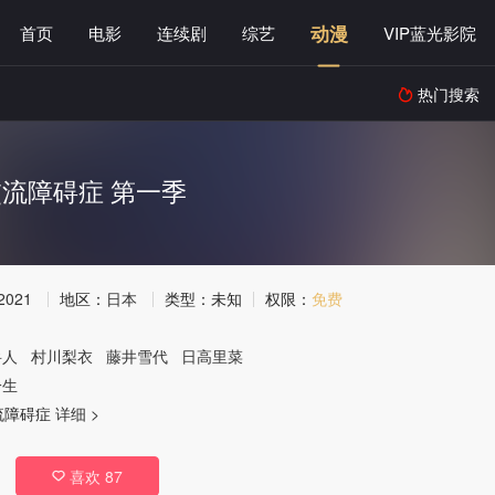
动漫
首页
电影
连续剧
综艺
VIP蓝光影院
热门搜索

流障碍症 第一季
2021
地区：
日本
类型：
未知
权限：
免费
岳人
村川梨衣
藤井雪代
日高里菜
一生
流障碍症
详细 >
喜欢
87
