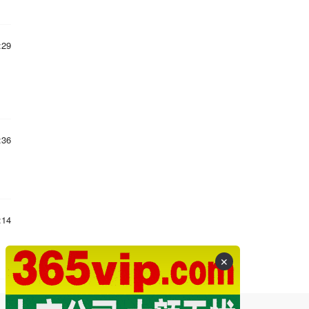
:29
:36
:14
✕