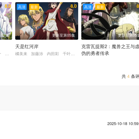
8.0
8.0
8
高清
最新
高清
最新
07集
更新至第05集
更新至第05
天是红河岸
克雷瓦提斯2：魔兽之王与
伪的勇者传承
介 梅原裕一郎 福山润 川岛零士 内山昂辉 驹田航 古屋亚南 日野聪 
橘美来 加藤涉 内田彩 千叶翔也 前野智昭 游佐浩二 大野智敬
白石晴香 田村睦心 中村悠一
共
4
条
2025-10-18 10:59