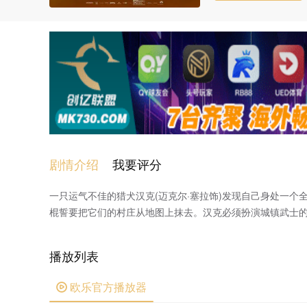
剧情介绍
我要评分
一只运气不佳的猎犬汉克(迈克尔·塞拉饰)发现自己身处一
棍誓要把它们的村庄从地图上抹去。汉克必须扮演城镇武士的角色
播放列表
欧乐官方播放器
