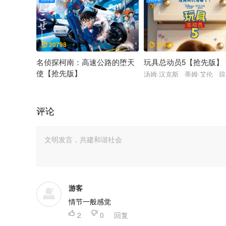
20798
27685


名侦探柯南：高速公路的堕天
玩具总动员5【抢先版】
使【抢先版】
汤姆·汉克斯 蒂姆·艾伦 琼
高山南 神奈延年 畑芽育 林原惠美 小山力也 三木真一郎 
评论
游客
情节一般感觉

2

0
回复