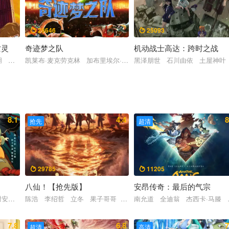
28646
25093


亡灵
奇迹梦之队
机动战士高达：跨时之战
丹尼·德维托
明 山口胜平 林原惠美 岩居由希子 高木涉 大谷育江 绪方惠美 高乃丽
凯莱布·麦克劳克林 加布里埃尔·尤尼恩 斯蒂芬·库里 亚伦·皮埃尔
黑泽朋世 石川由依 土屋神叶
8.1
4.4
8
抢先
超清
29785
11205


八仙！【抢先版】
安昂传奇：最后的气宗
谢安琪 柯炜林 杨雅文
陈浩 李绍哲 立冬 果子哥哥 董天弋 喻鹏力 黄豫硕 张运气
南允道 全迪翁 杰西卡·马滕 
7.8
6.8
7
超清
高清