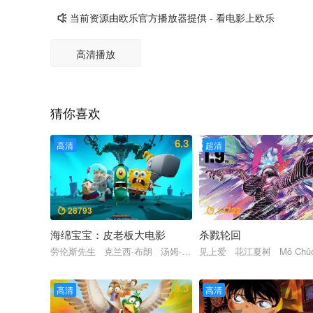
当前资源由欧乐官方播放器提供 - 看电影上欧乐

高清播放
猜你喜欢
6.3
高清
超清
28793
14722


海绵宝宝：皮老板大电影
杀戮轮回
劳伦斯先生 克兰西·布朗 汤姆·肯尼 迪·布拉雷·贝克尔 比尔
见上爱 花江夏树 Mô Chû
9.3
高清
高清