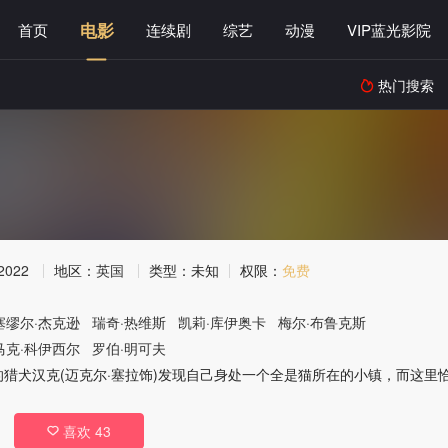
电影
首页
连续剧
综艺
动漫
VIP蓝光影院
热门搜索

2022
地区：
英国
类型：
未知
权限：
免费
塞缪尔·杰克逊
瑞奇·热维斯
凯莉·库伊奥卡
梅尔·布鲁克斯
马克·科伊西尔
罗伯·明可夫
的猎犬汉克(迈克尔·塞拉饰)发现自己身处一个全是猫所在的小镇，而这
喜欢
43
