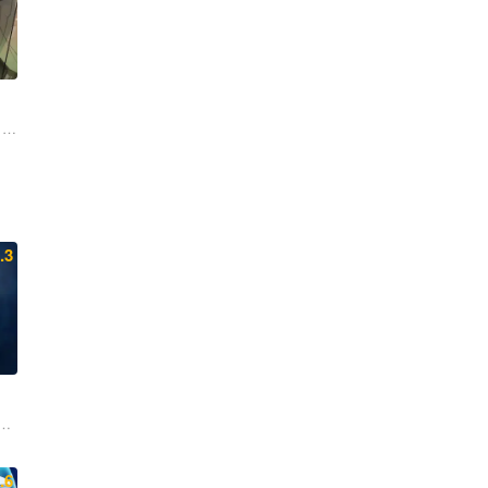
 爱河里花子 斋贺光希 田中秀幸 岛本须美 绪方贤一 茶风林 井上和彦
 妮可拉·考夫兰 大卫·哈伯 尼克·克罗尔 詹妮弗·路易斯 帕顿·奥斯瓦尔特
 名冢佳织 新祐树
.3
 邓先森
罗曼·萨拉戈萨 戴夫·巴蒂斯塔 史蒂文·元
.6