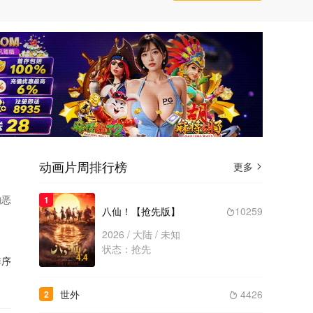
动画片周排行榜
更多

的恶
1
八仙！【抢先版】
10259

2026 / 大陆 / 未知
状态：抢先
4.4
序
世外
4426
2
