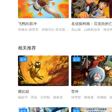
79591
65191


飞鸭向前冲
名侦探柯南：贝克街的
库梅尔·南贾尼 伊丽莎白·班克斯 科甘-迈克尔·凯 奥卡菲娜 
高山南 山崎和佳奈 神谷
相关推荐
8.1
超清
超清
1931
4426


燃比娃
世外
杨皓宇 周迅 贝伊勒 康春雷
钟雪莹 蔡晓童 张继聪 
7.8
抢先
抢先