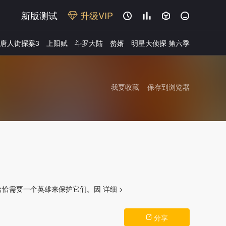
新版测试
升级VIP




唐人街探案3
上阳赋
斗罗大陆
赘婿
明星大侦探 第六季
我要收藏
保存到浏览器
广告
里恰恰需要一个英雄来保护它们。因
详细 >
分享
