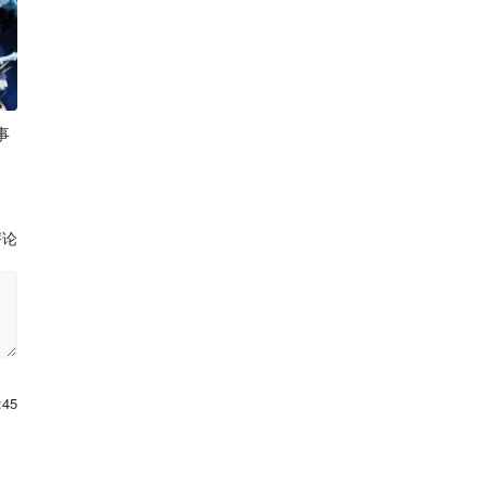
事
布莱恩 安妮·波茨
评论
:45