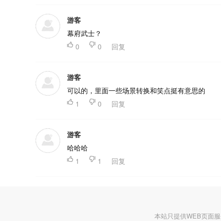
游客
幕府武士？

0

0
回复
游客
可以的，里面一些场景转换和笑点挺有意思的

1

0
回复
游客
哈哈哈

1

1
回复
本站只提供WEB页面