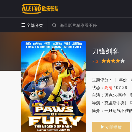
全部分类


刀锋剑客
7.3
很差
较差
还行
推荐
力荐
豆瓣评分：
年份：
状态：
高清
/
07-26
主演：
迈克尔·塞拉
导演：
克里斯·贝利
简介：
一只运气不佳
立即播放
