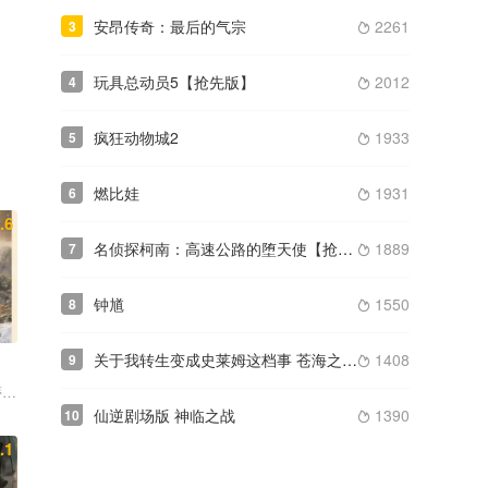
安昂传奇：最后的气宗
2261
3

玩具总动员5【抢先版】
2012
4

疯狂动物城2
1933
5

燃比娃
1931
6

.6
名侦探柯南：高速公路的堕天使【抢先版】
1889
7

钟馗
1550
8

关于我转生变成史莱姆这档事 苍海之泪篇
1408
9

山吉能 小原好美 菲鲁兹·蓝 花江夏树 钉宫理惠
蒂凡尼·布恩 麦斯·米科尔森 普雷斯顿·尼曼
仙逆剧场版 神临之战
1390
10

.1