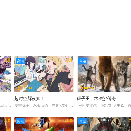
8.0
8.4
7
高清
高清
34308
86156


超时空辉夜姬！
狮子王：木法沙传奇
·法格巴克
gakusei 花泽香菜 希科罗希
夏吉优子 永濑安奈 早见沙织 入野自由 内田雄马 松冈祯丞 青
亚伦·皮埃尔 小凯文·哈里森 
8.0
8.0
7
超清
高清