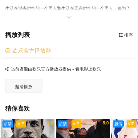
生活在过去时空的一个男人和生活在现在时空的一个男人，都为了
一个女人的命运而努力的爱情故事。

播放列表
排序

欧乐官方播放器

当前资源由欧乐官方播放器提供 - 看电影上欧乐

超清播放
猜你喜欢
8.0
8.0
超清
VIP
超清
VIP
超清
VIP