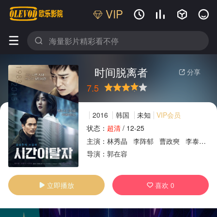
VIP






时间脱离者
分享

7.5
很差
较差
还行
推荐
力荐
2016
韩国
未知
VIP会员
状态：
超清
/
12-25
主演：
林秀晶
李阵郁
曹政奭
李泰利
广告
导演：
郭在容
立即播放
喜欢
0

