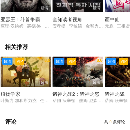
超清
超清
亚瑟王：斗兽争霸
全知读者视角
画中仙
查理·汉纳姆 裘德·洛 阿斯特丽德·伯格斯-弗瑞斯贝 米卡埃尔·佩
安孝燮 李敏镐 金智秀 林珍娜 蔡秀
元彪 王祖贤
相关推荐
8.0
8.0
超清
VIP
超清
VIP
超清
VIP
超清
超清
植物学家
诸神之战2：诸神之怒
诸神之战
叶斯力·加和斯力克 任紫晗 埃拉马赞·萨赫特 乔马扬·松哈特 努
萨姆·沃辛顿 连姆·尼森 拉尔夫·费因
萨姆·沃辛顿
评论
共
0
条评论